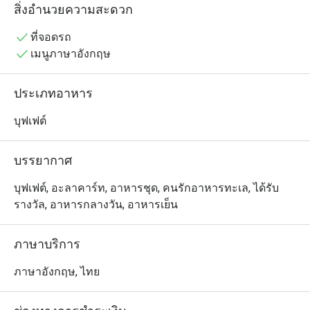
ถูกสร้างขึ้น เพื่อมอบความสุขผ่านรสชาติอาหารที่น่าประทับ
สิ่งอำนวยความสะดวก
ใจ ที่นี่ เราผสมผสานของทะเลสดใหม่เข้ากับเสน่ห์ของ
รสชาติ อาหารไทยที่คุ้นเคย ทุกเมนูถูกสร้างสรรค์อย่างตั้งใจ
ที่จอดรถ
และคัดสรรวัตถุดิบคุณภาพอย่างพิธีพิถัน เราเชื่อว่าอาหาร
เมนูภาษาอังกฤษ
จะไม่ได้เป็นเพียงแค่รสชาติ แต่ยังเป็นการ ส่งต่อความสุข
และช่วงเวลาที่มีคุณค่า เราหวังว่า "วาฬกลางกรุง" จะเป็น
ประเภทอาหาร
สถานที่ที่คุณได้เพลิดเพลินกับมื้ออาหาร ใบบรรยากาศที่
อบอุ่น และเป็นกันเอง พร้อมสร้างความทรงจำ ที่งดงามกับ
บุฟเฟต์
คนสำคัญในชีวิตของคุณ

บรรยากาศ
วาฬกลางกรุง คือร้านบุฟเฟต์ซีฟู้ดใจกลางกรุงเทพฯ ตั้งอยู่ที่ 
ArounD Lifestyle Station (ปั๊ม ปตท. เพชรบุรีตัดใหม่) ชั้น 2 
บุฟเฟต์, อะลาคาร์ท, อาหารชุด, คนรักอาหารทะเล, ได้รับ
เดินทางสะดวก บรรยากาศเป็นกันเอง เหมาะสำหรับ
รางวัล, อาหารกลางวัน, อาหารเย็น
ครอบครัวและกลุ่มเพื่อน

ภาษาบริการ
ร้านขึ้นชื่อเรื่องความสดของวัตถุดิบ โดยเฉพาะ กุ้งไซส์ใหญ่
เด้งสด, ปลาหิมะนึ่งซีอิ๊ว, และเมนูเด่นอย่าง แกงส้มแป๊ะซะ
ภาษาอังกฤษ, ไทย
กะพง ที่ได้รับคำชมอย่างมาก รวมถึง ปูถอดเสื้อ ที่เหมาะ
สำหรับคนไม่อยากแกะเอง 
