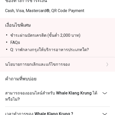
ช่องทางการชำระเงิน
เหมาะสำหรับคนพื้นที่ที่มองหาบุฟเฟต์ซีฟู้ดคุณภาพ คุ้ม
Cash, Visa, Mastercard®, QR Code Payment
ราคา พร้อมเมนูเสิร์ฟเป็นจานเล็กให้ลองได้หลายอย่าง 

เหมาะสำหรับนักท่องเที่ยวที่ต้องการมื้ออร่อย เดินทางง่าย 
เงื่อนไขพิเศษ
และได้สัมผัสประสบการณ์ซีฟู้ดแบบจัดเต็มในเมือง

ชำระผ่านบัตรเครดิต (ขั้นต่ำ 2,000 บาท)
“การจองผ่านแอปหรือเว็บไซต์ Eatigo เป็นวิธีทานอาหารที่
FAQs
ฉลาดที่สุด เพียงเลือกเวลาที่ต้องการ คุณก็จะได้รับส่วนลด
Q: วาฬกลางกรุงให้บริการอาหารประเภทใด?
A: ร้านเป็นบุฟเฟต์ซีฟู้ดคุณภาพ เน้นวัตถุดิบสดและเมนู
ไทยยอดนิยม
นโยบายการยกเลิกและแก้ไขการจอง
Q: เมนูเด่นที่ไม่ควรพลาดคืออะไร?
A: กุ้งไซส์ใหญ่, ปลาหิมะนึ่งซีอิ๊ว, แกงส้มแป๊ะซะกะพง
คำถามที่พบบ่อย
และปูถอดเสื้อ
Q: ที่นี่มี Dress Code ไหม?
สามารถจองออนไลน์สำหรับ Whale Klang Krung ได้
A: ไม่มีกฎแต่งกายเป็นพิเศษ แต่งตัวสุภาพและสบายได้
หรือไม่?
Q: เดินทางไปวาฬกลางกรุงอย่างไร?
A: ร้านตั้งอยู่ที่ ArounD Lifestyle Station (ปั๊ม ปตท.
เวลาทำการของ Whale Klang Krung ?