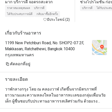
มาก บริการดี จอดรถสะดวก
ช่วงโปรโมชั่น ก่อ
เมนูได้ค่อนข้างล
ราคาสมเหตุสมผล
บริการดี
บริการดี
ได้รับประส
ต่อ 1 เสิร์ฟเเต่ละเม
ได้รับประสบการณ์ดี
กลับมาซื้ออีกครั้ง
มีประโยชน์ (2)
ระหว่างทานมีพนัก
โต๊ะตลอด อาหารรส
เนื้อเด้ง ขนมจีนน้ำย
เกี่ยวกับร้านอาหาร
มาให้รับประมานง่
1199 New Petchburi Road, No. SHOP2-07 2F,
Makkasan, Ratchathewi, Bangkok 10400
กรุงเทพมหานคร
คัดลอกที่อยู่
รายละเอียด
วาฬกลางกรุง โดย ณ คลองวาฬ เกิดขึ้นจากมิตรภาพที่
ยาวนานและความหลงใหลในอาหารทะเลของกลุ่มเพื่อนวัย
เด็ก ผู้ชื่นชอบรับประทานอาหารรสเลิศร่วมกัน ด้วยแรง
บันดาลใจ และประสบการณ์ที่สะสมมา ร้านอาหารแห่งนี้จึง