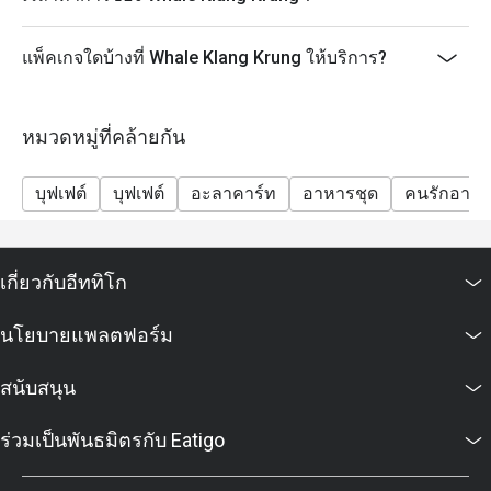
เพชรบุรีตัดใหม่) ชั้น 2 เดินทางสะดวกทั้งรถส่วนตัวและ
รถสาธารณะ
แพ็คเกจใดบ้างที่ Whale Klang Krung ให้บริการ?
หมวดหมู่ที่คล้ายกัน
บุฟเฟต์
บุฟเฟต์
อะลาคาร์ท
อาหารชุด
คนรักอาห
เกี่ยวกับอีททิโก
นโยบายแพลตฟอร์ม
สนับสนุน
ร่วมเป็นพันธมิตรกับ Eatigo