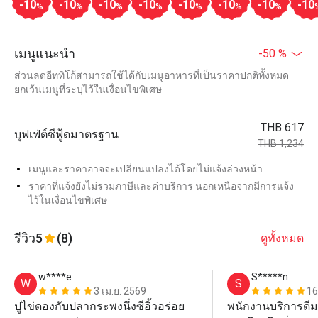
-10
-10
-10
-10
-10
-10
-10
-10
%
%
%
%
%
%
%
เมนูแนะนำ
-50 %
ส่วนลดอีททิโก้สามารถใช้ได้กับเมนูอาหารที่เป็นราคาปกติทั้งหมด
ยกเว้นเมนูที่ระบุไว้ในเงื่อนไขพิเศษ
THB 617
บุฟเฟ่ต์ซีฟู้ดมาตรฐาน
THB 1,234
เมนูและราคาอาจจะเปลี่ยนแปลงได้โดยไม่แจ้งล่วงหน้า
ราคาที่แจ้งยังไม่รวมภาษีและค่าบริการ นอกเหนือจากมีการแจ้ง
ไว้ในเงื่อนไขพิเศษ
รีวิว
5
(8)
ดูทั้งหมด
w****e
S*****n
W
S
3 เม.ย. 2569
16
ปูไข่ดองกับปลากระพงนึ่งซีอิ้วอร่อย
พนักงานบริการดีม