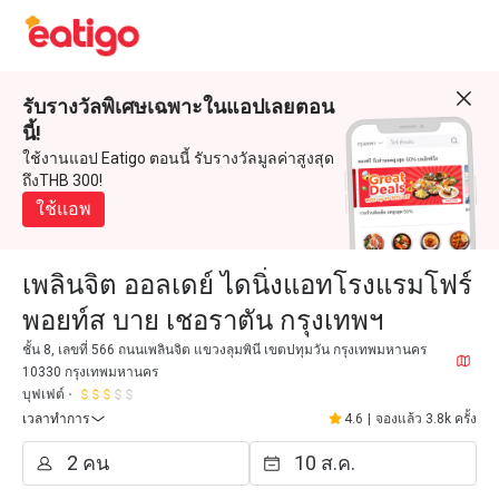
รับรางวัลพิเศษเฉพาะในแอปเลยตอน
นี้!
ใช้งานแอป Eatigo ตอนนี้ รับรางวัลมูลค่าสูงสุด
ถึงTHB 300!
ใช้แอพ
เพลินจิต ออลเดย์ ไดนิ่งแอทโรงแรมโฟร์
พอยท์ส บาย เชอราตัน กรุงเทพฯ
ชั้น 8, เลขที่ 566 ถนนเพลินจิต แขวงลุมพินี เขตปทุมวัน กรุงเทพมหานคร
10330 กรุงเทพมหานคร
บุฟเฟต์
เวลาทำการ
4.6
|
จองแล้ว 3.8k ครั้ง