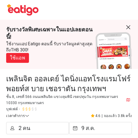
รับรางวัลพิเศษเฉพาะในแอปเลยตอน
นี้!
ใช้งานแอป Eatigo ตอนนี้ รับรางวัลมูลค่าสูงสุด
ถึงTHB 300!
ใช้แอพ
เพลินจิต ออลเดย์ ไดนิ่งแอทโรงแรมโฟร์
พอยท์ส บาย เชอราตัน กรุงเทพฯ
ชั้น 8, เลขที่ 566 ถนนเพลินจิต แขวงลุมพินี เขตปทุมวัน กรุงเทพมหานคร
10330 กรุงเทพมหานคร
บุฟเฟต์
เวลาทำการ
4.6
|
จองแล้ว 3.8k ครั้ง