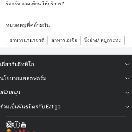
รีสอร์ท จอมเทียน ให้บริการ?
หมวดหมู่ที่คล้ายกัน
อาหารนานาชาติ
อาหารเอเชีย
ปิ้งย่าง/ หมูกระทะ
บ
เกี่ยวกับอีททิโก
นโยบายแพลตฟอร์ม
สนับสนุน
ร่วมเป็นพันธมิตรกับ Eatigo