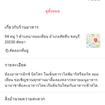
ดูทั้งหมด
เกี่ยวกับร้านอาหาร
94 หมู่ 1 ตำบลนาจอมเทียน อำเภอสัตหีบ ชลบุรี
20250 พัทยา
คัดลอกที่อยู่
รายละเอียด
ห้องอาหารมิกซ์ บิสโทร ในเซ็นทาราไลฟ์มาริสรีสอร์ท จอม
เทียน ขอเชิญชวนทุกท่านมาลิ้มลองหลากหลายเมนูอาหาร
นานาชาติและอาหารไทย เริ่มต้นวันใหม่กับอาหารเช้าสไตล์
บุฟเฟ่ต์ ซึ่งเต็มไปด้วยไลน์อาหารมากมาย หรือจะแวะมาลิ้ม
ลองเมนูอร่อยในแบบที่ชอบในเวลาที่คุณสะดวก ร้านตั้งอยู่ที่
สิ่งอำนวยความสะดวก
บริเวณชั้นล่าง มีให้เลือกนั่งได้ทั้งในโซนเอาท์ดอร์และห้อง