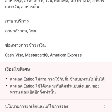
ปรุงแต่งตามความชอบของแขกทุกท่าน

อาหารชุด, อะลาคาร์ท, ไวน์, ค็อกเทล, ได้รับรางวัล, อาหาร
กลางวัน, อาหารเย็น
・Summer Palace @ Intercontinental Bangkok เป็นห้อง
อาหารจีนกวางตุ้งระดับรางวัล ตั้งอยู่บนชั้น M ของโรงแรม
ภาษาบริการ
อินเตอร์คอนติเนนตัล กรุงเทพฯ ทำเลใจกลางเมืองใกล้กับ 
เซ็นทรัลเวิลด์, โรงพยาบาลตำรวจ และศาลมหาพรหม
ภาษาอังกฤษ, ไทย
เอราวัณ บรรยากาศโอ่โถงและหรูหรา เหมาะสำหรับการ
รวมตัวของครอบครัวและการฉลองในโอกาสพิเศษ

ช่องทางการชำระเงิน
・รังสรรค์เมนูโดยเชฟระดับรางวัลมิชลิน โดดเด่นด้วยเมนู
Cash, Visa, Mastercard®, American Express
ชื่อดังอย่าง หมูหันฮ่องกง และ หมูแดงสูตรเฉพาะซัมเมอร์ 
พาเลซ เมนูห้ามพลาดอื่น ๆ ได้แก่ ฟองเต้าหู้ทอดซอสเห็ด
เงื่อนไขพิเศษ
ทรัฟเฟิล, เป็ดปักกิ่ง และ บุฟเฟต์ติ่มซำพรีเมียม ที่มีทั้งฮะเก๋า
กุ้งเนื้อเด้งและซาลาเปาลาวาไข่เค็ม

ส่วนลด Eatigo ไม่สามารถใช้กับติ่มซำแบบทานไม่อั้นได้
ส่วนลด Eatigo ใช้ได้เฉพาะกับติ่มซำแบบสั่งแยก, ของ
・สำหรับคนไทย ที่นี่คือตัวเลือกระดับท็อปสำหรับอาหารจีน
หวาน และเป็ดปักกิ่งเท่านั้น
ต้นตำรับสไตล์ฮ่องกงในบรรยากาศที่เป็นส่วนตัว ส่วนนักท่อง
คำถามที่พบบ่อย (FAQs)
เที่ยวจะประทับใจกับความคุ้มค่าของบุฟเฟต์ติ่มซำคุณภาพ
Q: Summer Palace @ Intercontinental Bangkok ให้
นโยบายการยกเลิกและแก้ไขการจอง