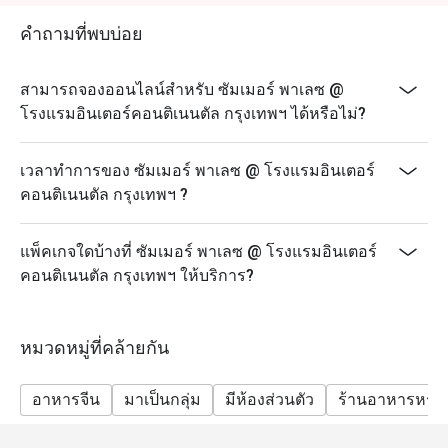
บริการอาหารประเภทไหน? A: ให้บริการอาหารจีน
กวางตุ้งและอาหารจีนสไตล์ฮ่องกงแบบดั้งเดิม โดยมีทั้ง
คำถามที่พบบ่อย
เมนู A La Carte, ติ่มซำคุณภาพเยี่ยม และบุฟเฟต์ติ่มซำที่
ปรุงอย่างพิถีพิถัน
สามารถจองออนไลน์สำหรับ ซัมเมอร์ พาเลซ @
Q: เมนูไฮไลท์ที่สำคัญมีอะไรบ้าง? A: เมนูแนะนำ ได้แก่
โรงแรมอินเตอร์คอนติเนนตัล กรุงเทพฯ ได้หรือไม่?
หมูหันฮ่องกง, หมูแดงสูตรซิกเนเจอร์, ฟองเต้าหู้ทอดซอส
เห็ดทรัฟเฟิล และบุฟเฟต์ติ่มซำที่มีเมนูให้เลือกหลากหลาย
เวลาทำการของ ซัมเมอร์ พาเลซ @ โรงแรมอินเตอร์
กว่า 15 รายการ
คอนติเนนตัล กรุงเทพฯ ?
Q: การแต่งกายเป็นอย่างไร? A: การแต่งกายเป็นแบบชุด
ลำลองสุภาพ (Smart Casual) เพื่อให้เข้ากับบรรยากาศที่
หรูหราและสะดวกสบายของโรงแรมระดับ 5 ดาว
แพ็คเกจใดบ้างที่ ซัมเมอร์ พาเลซ @ โรงแรมอินเตอร์
คอนติเนนตัล กรุงเทพฯ ให้บริการ?
Q: วิธีการเดินทางไป Summer Palace @ Intercontinental
Bangkok? A: ร้านตั้งอยู่ที่ชั้น M โรงแรมอินเตอร์คอนติ
เนนตัล กรุงเทพฯ สามารถเดินทางมาได้สะดวกด้วย BTS
หมวดหมู่ที่คล้ายกัน
สถานีชิดลม และอยู่ใกล้กับศาลพระพรหมเอราวัณ
อาหารจีน
มาเป็นกลุ่ม
มีห้องส่วนตัว
ร้านอาหารหรู