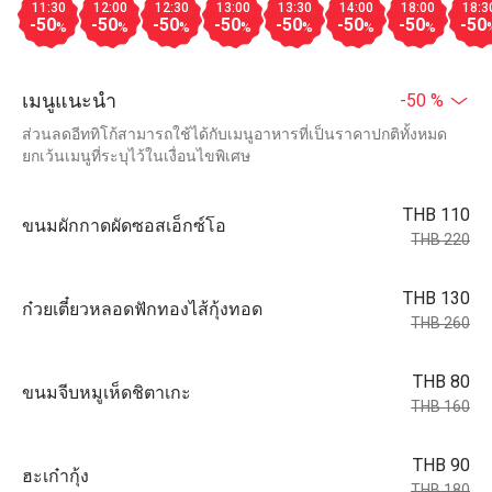
11:30
12:00
12:30
13:00
13:30
14:00
18:00
18:3
-50
-50
-50
-50
-50
-50
-50
-50
%
%
%
%
%
%
%
เมนูแนะนำ
-50 %
ส่วนลดอีททิโก้สามารถใช้ได้กับเมนูอาหารที่เป็นราคาปกติทั้งหมด
ยกเว้นเมนูที่ระบุไว้ในเงื่อนไขพิเศษ
THB 110
ขนมผักกาดผัดซอสเอ็กซ์โอ
THB 220
THB 130
ก๋วยเตี๋ยวหลอดฟักทองไส้กุ้งทอด
THB 260
THB 80
ขนมจีบหมูเห็ดชิตาเกะ
THB 160
THB 90
ฮะเก๋ากุ้ง
THB 180