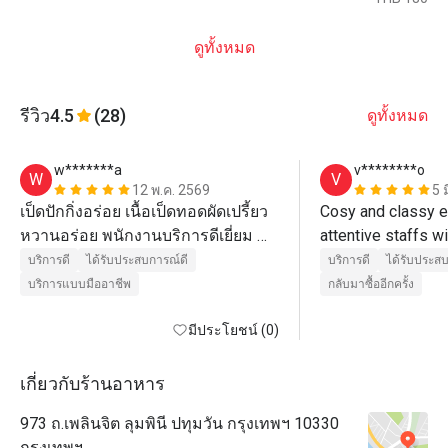
ดูทั้งหมด
รีวิว
4.5
(28)
ดูทั้งหมด
w*******a
v********o
W
V
12 พ.ค. 2569
5 
เป็ดปักกิ่งอร่อย เนื้อเป็ดทอดผัดเปรี้ยว
Cosy and classy e
หวานอร่อย พนักงานบริการดีเยี่ยม 
attentive staffs w
มาตรฐานโรงแรม 5 ดาว 
and clear explanat
บริการดี
ได้รับประสบการณ์ดี
บริการดี
ได้รับประส
skin. Delicious di
บริการแบบมืออาชีพ
กลับมาซื้ออีกครั้ง
cousins taste good 
มีประโยชน์ (0)
definitely recomm
and come again.
เกี่ยวกับร้านอาหาร
973 ถ.เพลินจิต ลุมพินี ปทุมวัน กรุงเทพฯ 10330
กรุงเทพฯ