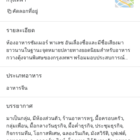
คัดลอกที่อยู่
รายละเอียด
ห้องอาหารซัมเมอร์ พาเลซ อันเลื่องชื่อและมีชื่อเสียงมา
ยาวนานในฐานะจุดหมายปลายทางยอดนิยมสำหรับอาหาร
กวางตุ้งจานพิเศษของกรุงเทพฯ พร้อมมอบประสบการณ์
ติ่มซำทำมือสุดคลาสสิก ห้องอาหารแห่งนี้มีพื้นที่รับประทาน
อาหารแบบเปิดโล่งที่หรูหราและหรูหรา พร้อมด้วยห้องรับ
ประเภทอาหาร
ประทานอาหารส่วนตัวที่ตกแต่งอย่างหรูหรา 10 ห้อง ซึ่งให้
บริการอาหารกลางวันและอาหารเย็นทุกวันในบรรยากาศที่
อาหารจีน
มีชีวิตชีวาและน่ารื่นรมย์

บรรยากาศ
ซัมเมอร์ พาเลซ ได้รับการยกย่องอย่างสูงในหมู่นักชิมอาหาร
ของกรุงเทพฯ ยึดมั่นในมาตรฐานสูงสุดสำหรับติ่มซำ อาหาร
มาเป็นกลุ่ม, มีห้องส่วนตัว, ร้านอาหารหรู, มื้อครอบครัว,
จีน และโอกาสพิเศษต่างๆ ทางร้านใช้เฉพาะวัตถุดิบตาม
กลุ่มเพื่อน, มื้อกลางวันธุรกิจ, มื้อค่ำธุรกิจ, ประชุมธุรกิจ,
ฤดูกาลที่สดใหม่ที่สุด รวมถึงอาหารทะเลสดระดับพรีเมียม 
กิจกรรมทีม, โอกาสพิเศษ, ฉลองวันเกิด, มังสวิรัติ, บุฟเฟต์,