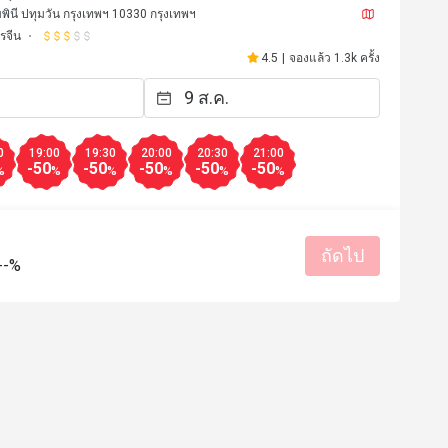
มพินี ปทุมวัน กรุงเทพฯ 10330 กรุงเทพฯ
รจีน
4.5
|
จองแล้ว 1.3k ครั้ง
0
19:00
19:30
20:00
20:30
21:00
-50
-50
-50
-50
-50
%
%
%
%
%
%
ถัดไป
--%
*e
K******i
K
4 มี.ค. 2569
9 ก.พ. 25
la carte items makes the deal 
พาคุณแม่ไปทานติ่มซำ 
extra attractive 
ตั้งแต่เดินเข้าโรงแรมเ
ที่ร้านอาหารบริการดีมาก
ับประสบการณ์ดี
แน่นอนค่ะ 
บริการดี
ได้รับประสบการณ์ดี