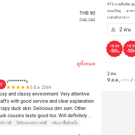
973 ถ.เพลินจิต ลุ
ถนนวิทยุ
อาหา
THB 90
เวลาทำการ
THB 180
18:00
18:3
-50
-50
%
ดูทั้งหมด
2 คน
9 ส.ค.
,
--:--
/
v********o
M******
V
M
5 มี.ค. 2569
osy and classy environment. Very attentive 
The 50% of A
taffs with good service and clear explanation. 
rispy duck skin. Delicious dim sum. Other 
บริการดี
ได้ร
uck cousins taste good too. Will definitely 
ecommend to my friends and come again.
บริการดี
ได้รับประสบการณ์ดี
กลับมาซื้ออีกครั้ง