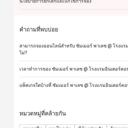
นโยบายการยกเลิกและแก้ไขการจอง
จีนกวางตุ้งและอาหารจีนสไตล์ฮ่องกงแบบดั้งเดิม โดยมี
บุฟเฟต์ติ่มซำที่ปรุงอย่างพิถีพิถัน
Q: เมนูไฮไลท์ที่สำคัญมีอะไรบ้าง? A: เมนูแนะนำ ได้แ
เต้าหู้ทอดซอสเห็ดทรัฟเฟิล และบุฟเฟต์ติ่มซำที่มีเม
คำถามที่พบบ่อย
Q: การแต่งกายเป็นอย่างไร? A: การแต่งกายเป็นแบบชุด
บรรยากาศที่หรูหราและสะดวกสบายของโรงแรมระดั
สามารถจองออนไลน์สำหรับ ซัมเมอร์ พาเลซ @ โรงแรมอิ
Q: วิธีการเดินทางไป Summer Palace @ Intercontinenta
ไม่?
อินเตอร์คอนติเนนตัล กรุงเทพฯ สามารถเดินทางมาได
ศาลพระพรหมเอราวัณ
เวลาทำการของ ซัมเมอร์ พาเลซ @ โรงแรมอินเตอร์คอนต
แพ็คเกจใดบ้างที่ ซัมเมอร์ พาเลซ @ โรงแรมอินเตอร์คอ
หมวดหมู่ที่คล้ายกัน