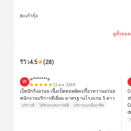
ฮะเก๋ากุ้ง
ดูทั้งหมด
รีวิว
4.5
(28)
w*******a
W
12 พ.ค. 2569
เป็ดปักกิ่งอร่อย เนื้อเป็ดทอดผัดเปรี้ยวหวานอร่อย 
C
พนักงานบริการดีเยี่ยม มาตรฐานโรงแรม 5 ดาว 
s
C
บริการดี
ได้รับประสบการณ์ดี
บริการแบบมืออาชีพ
d
r