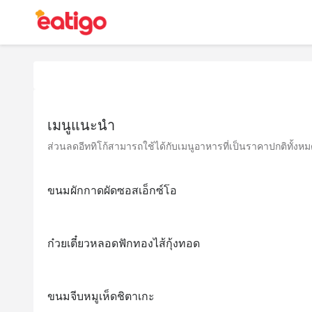
เมนูแนะนำ
ส่วนลดอีททิโก้สามารถใช้ได้กับเมนูอาหารที่เป็นราคาปกติทั้งหมด 
ขนมผักกาดผัดซอสเอ็กซ์โอ
ก๋วยเตี๋ยวหลอดฟักทองไส้กุ้งทอด
ขนมจีบหมูเห็ดชิตาเกะ