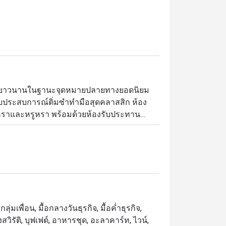
ียงมายาวนานในฐานะจุดหมายปลายทางยอดนิยม
ประสบการณ์ติ่มซำทำมือสุดคลาสสิก ห้อง
รูหราและหรูหรา พร้อมด้วยห้องรับประทาน
ิการอาหารกลางวันและอาหารเย็นทุกวันใน
อาหารของกรุงเทพฯ ยึดมั่นในมาตรฐานสูงสุด
้เฉพาะวัตถุดิบตามฤดูกาลที่สดใหม่ที่สุด รวม
ของแขกทุกท่าน

ุ่มเพื่อน, มื้อกลางวันธุรกิจ, มื้อค่ำธุรกิจ,
หารจีนกวางตุ้งระดับรางวัล ตั้งอยู่บนชั้น M 
วิรัติ, บุฟเฟต์, อาหารชุด, อะลาคาร์ท, ไวน์,
มืองใกล้กับ เซ็นทรัลเวิลด์, โรงพยาบาล