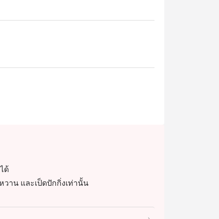
ะหรูหรา เหมาะสำหรับการรวมตัวของ
ูชื่อดังอย่าง หมูหันฮ่องกง และ หมูแดงสูตร
ู้ทอดซอสเห็ดทรัฟเฟิล, เป็ดปักกิ่ง และ 
เปาลาวาไข่เค็ม

จีนต้นตำรับสไตล์ฮ่องกงในบรรยากาศที่เป็น
งบุฟเฟต์ติ่มซำคุณภาพสูงในทำเลที่เดินทาง
ได้
วาน และเป็ดปักกิ่งเท่านั้น
้บริการอาหารประเภทไหน? A: ให้บริการอาหาร