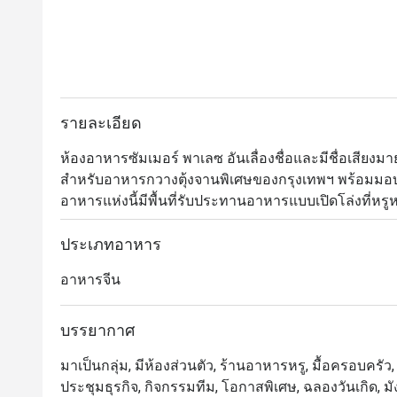
รายละเอียด
ห้องอาหารซัมเมอร์ พาเลซ อันเลื่องชื่อและมีชื่อเส
สำหรับอาหารกวางตุ้งจานพิเศษของกรุงเทพฯ พร้อมมอบ
อาหารแห่งนี้มีพื้นที่รับประทานอาหารแบบเปิดโล่งที่ห
อาหารส่วนตัวที่ตกแต่งอย่างหรูหรา 10 ห้อง ซึ่งให้บร
บรรยากาศที่มีชีวิตชีวาและน่ารื่นรมย์

ประเภทอาหาร
อาหารจีน
ซัมเมอร์ พาเลซ ได้รับการยกย่องอย่างสูงในหมู่นักชิม
สำหรับติ่มซำ อาหารจีน และโอกาสพิเศษต่างๆ ทางร้านใช
ถึงอาหารทะเลสดระดับพรีเมียม ปรุงแต่งตามความชอบ
บรรยากาศ
มาเป็นกลุ่ม, มีห้องส่วนตัว, ร้านอาหารหรู, มื้อครอบครัว, กล
・Summer Palace @ Intercontinental Bangkok เป็นห้องอา
ประชุมธุรกิจ, กิจกรรมทีม, โอกาสพิเศษ, ฉลองวันเกิด, มังส
ของโรงแรมอินเตอร์คอนติเนนตัล กรุงเทพฯ ทำเลใจกลางเ