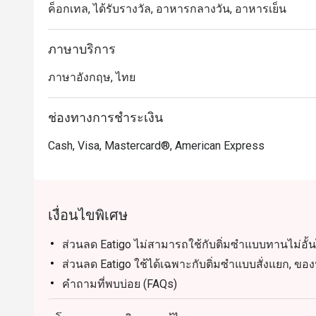
ค็อกเทล, ได้รับรางวัล, อาหารกลางวัน, อาหารเย็น
ตำรวจ และศาลมหาพรหมเอราวัณ บรรยากาศโอ่โถงแล
ครอบครัวและการฉลองในโอกาสพิเศษ

ภาษาบริการ
・รังสรรค์เมนูโดยเชฟระดับรางวัลมิชลิน โดดเด่นด้วยเมน
ภาษาอังกฤษ, ไทย
เฉพาะซัมเมอร์ พาเลซ เมนูห้ามพลาดอื่น ๆ ได้แก่ ฟองเต้าห
บุฟเฟต์ติ่มซำพรีเมียม ที่มีทั้งฮะเก๋ากุ้งเนื้อเด้งและซาลา
ช่องทางการชำระเงิน
・สำหรับคนไทย ที่นี่คือตัวเลือกระดับท็อปสำหรับอาหาร
Cash, Visa, Mastercard®, American Express
ส่วนตัว ส่วนนักท่องเที่ยวจะประทับใจกับความคุ้มค่าขอ
เงื่อนไขพิเศษ
ส่วนลด Eatigo ไม่สามารถใช้กับติ่มซำแบบทานไม่อั้น
ส่วนลด Eatigo ใช้ได้เฉพาะกับติ่มซำแบบสั่งแยก, ของห
คำถามที่พบบ่อย (FAQs)
Q: Summer Palace @ Intercontinental Bangkok ให