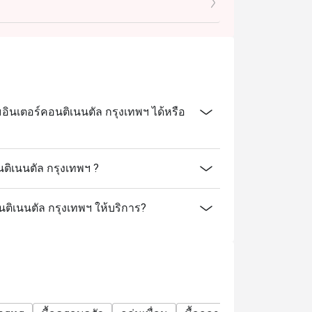
ทั้งเมนู A La Carte, ติ่มซำคุณภาพเยี่ยม และ
ก่ หมูหันฮ่องกง, หมูแดงสูตรซิกเนเจอร์, ฟอง
นูให้เลือกหลากหลายกว่า 15 รายการ
ลำลองสุภาพ (Smart Casual) เพื่อให้เข้ากับ
บ 5 ดาว
นเตอร์คอนติเนนตัล กรุงเทพฯ ได้หรือ
l Bangkok? A: ร้านตั้งอยู่ที่ชั้น M โรงแรม
้สะดวกด้วย BTS สถานีชิดลม และอยู่ใกล้กับ
ิเนนตัล กรุงเทพฯ ?
นติเนนตัล กรุงเทพฯ ให้บริการ?