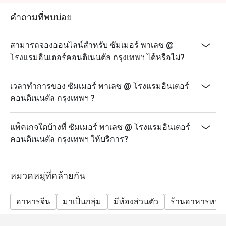
บริการอาหารประเภทไหน? A: ให้บริการอาหารจีน
กวางตุ้งและอาหารจีนสไตล์ฮ่องกงแบบดั้งเดิม โดยมีทั้ง
คำถามที่พบบ่อย
เมนู A La Carte, ติ่มซำคุณภาพเยี่ยม และบุฟเฟต์ติ่มซำที่
ปรุงอย่างพิถีพิถัน
สามารถจองออนไลน์สำหรับ ซัมเมอร์ พาเลซ @
Q: เมนูไฮไลท์ที่สำคัญมีอะไรบ้าง? A: เมนูแนะนำ ได้แก่
โรงแรมอินเตอร์คอนติเนนตัล กรุงเทพฯ ได้หรือไม่?
หมูหันฮ่องกง, หมูแดงสูตรซิกเนเจอร์, ฟองเต้าหู้ทอดซอส
เห็ดทรัฟเฟิล และบุฟเฟต์ติ่มซำที่มีเมนูให้เลือกหลากหลาย
เวลาทำการของ ซัมเมอร์ พาเลซ @ โรงแรมอินเตอร์
กว่า 15 รายการ
คอนติเนนตัล กรุงเทพฯ ?
Q: การแต่งกายเป็นอย่างไร? A: การแต่งกายเป็นแบบชุด
ลำลองสุภาพ (Smart Casual) เพื่อให้เข้ากับบรรยากาศที่
หรูหราและสะดวกสบายของโรงแรมระดับ 5 ดาว
แพ็คเกจใดบ้างที่ ซัมเมอร์ พาเลซ @ โรงแรมอินเตอร์
คอนติเนนตัล กรุงเทพฯ ให้บริการ?
Q: วิธีการเดินทางไป Summer Palace @ Intercontinental
Bangkok? A: ร้านตั้งอยู่ที่ชั้น M โรงแรมอินเตอร์คอนติ
เนนตัล กรุงเทพฯ สามารถเดินทางมาได้สะดวกด้วย BTS
หมวดหมู่ที่คล้ายกัน
สถานีชิดลม และอยู่ใกล้กับศาลพระพรหมเอราวัณ
อาหารจีน
มาเป็นกลุ่ม
มีห้องส่วนตัว
ร้านอาหารหรู