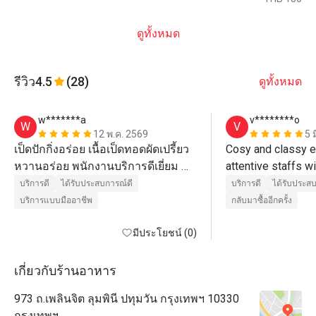
ดูทั้งหมด
รีวิว
4.5
(28)
ดูทั้งหมด
w*******a
v********o
W
V
12 พ.ค. 2569
5 
เป็ดปักกิ่งอร่อย เนื้อเป็ดทอดผัดเปรี้ยว
Cosy and classy e
หวานอร่อย พนักงานบริการดีเยี่ยม 
attentive staffs w
มาตรฐานโรงแรม 5 ดาว 
and clear explanat
บริการดี
ได้รับประสบการณ์ดี
บริการดี
ได้รับประส
skin. Delicious di
บริการแบบมืออาชีพ
กลับมาซื้ออีกครั้ง
cousins taste good 
มีประโยชน์ (0)
definitely recomm
and come again.
เกี่ยวกับร้านอาหาร
973 ถ.เพลินจิต ลุมพินี ปทุมวัน กรุงเทพฯ 10330
กรุงเทพฯ