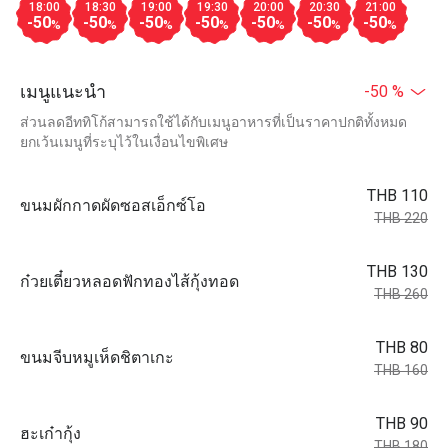
18:00
18:30
19:00
19:30
20:00
20:30
21:00
-50
-50
-50
-50
-50
-50
-50
%
%
%
%
%
%
%
เมนูแนะนำ
-50 %
ส่วนลดอีททิโก้สามารถใช้ได้กับเมนูอาหารที่เป็นราคาปกติทั้งหมด
ยกเว้นเมนูที่ระบุไว้ในเงื่อนไขพิเศษ
THB 110
ขนมผักกาดผัดซอสเอ็กซ์โอ
THB 220
THB 130
ก๋วยเตี๋ยวหลอดฟักทองไส้กุ้งทอด
THB 260
THB 80
ขนมจีบหมูเห็ดชิตาเกะ
THB 160
THB 90
ฮะเก๋ากุ้ง
THB 180