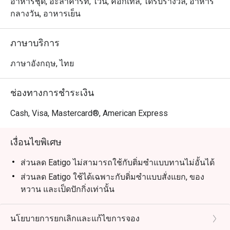
ปรุงแต่งตามความชอบของแขกทุกท่าน

อาหารชุด, อะลาคาร์ท, ไวน์, ค็อกเทล, ได้รับรางวัล, อาหาร
กลางวัน, อาหารเย็น
・Summer Palace @ Intercontinental Bangkok เป็นห้อง
อาหารจีนกวางตุ้งระดับรางวัล ตั้งอยู่บนชั้น M ของโรงแรม
ภาษาบริการ
อินเตอร์คอนติเนนตัล กรุงเทพฯ ทำเลใจกลางเมืองใกล้กับ 
เซ็นทรัลเวิลด์, โรงพยาบาลตำรวจ และศาลมหาพรหม
ภาษาอังกฤษ, ไทย
เอราวัณ บรรยากาศโอ่โถงและหรูหรา เหมาะสำหรับการ
รวมตัวของครอบครัวและการฉลองในโอกาสพิเศษ

ช่องทางการชำระเงิน
・รังสรรค์เมนูโดยเชฟระดับรางวัลมิชลิน โดดเด่นด้วยเมนู
Cash, Visa, Mastercard®, American Express
ชื่อดังอย่าง หมูหันฮ่องกง และ หมูแดงสูตรเฉพาะซัมเมอร์ 
พาเลซ เมนูห้ามพลาดอื่น ๆ ได้แก่ ฟองเต้าหู้ทอดซอสเห็ด
เงื่อนไขพิเศษ
ทรัฟเฟิล, เป็ดปักกิ่ง และ บุฟเฟต์ติ่มซำพรีเมียม ที่มีทั้งฮะเก๋า
กุ้งเนื้อเด้งและซาลาเปาลาวาไข่เค็ม

ส่วนลด Eatigo ไม่สามารถใช้กับติ่มซำแบบทานไม่อั้นได้
ส่วนลด Eatigo ใช้ได้เฉพาะกับติ่มซำแบบสั่งแยก, ของ
・สำหรับคนไทย ที่นี่คือตัวเลือกระดับท็อปสำหรับอาหารจีน
หวาน และเป็ดปักกิ่งเท่านั้น
ต้นตำรับสไตล์ฮ่องกงในบรรยากาศที่เป็นส่วนตัว ส่วนนักท่อง
คำถามที่พบบ่อย (FAQs)
เที่ยวจะประทับใจกับความคุ้มค่าของบุฟเฟต์ติ่มซำคุณภาพ
Q: Summer Palace @ Intercontinental Bangkok ให้
นโยบายการยกเลิกและแก้ไขการจอง