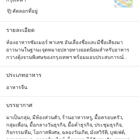
คัดลอกที่อยู่
รายละเอียด
ห้องอาหารซัมเมอร์ พาเลซ อันเลื่องชื่อและมีชื่อเสียงมา
ยาวนานในฐานะจุดหมายปลายทางยอดนิยมสำหรับอาหาร
กวางตุ้งจานพิเศษของกรุงเทพฯ พร้อมมอบประสบการณ์
ติ่มซำทำมือสุดคลาสสิก ห้องอาหารแห่งนี้มีพื้นที่รับประทาน
อาหารแบบเปิดโล่งที่หรูหราและหรูหรา พร้อมด้วยห้องรับ
ประเภทอาหาร
ประทานอาหารส่วนตัวที่ตกแต่งอย่างหรูหรา 10 ห้อง ซึ่งให้
บริการอาหารกลางวันและอาหารเย็นทุกวันในบรรยากาศที่
อาหารจีน
มีชีวิตชีวาและน่ารื่นรมย์

บรรยากาศ
ซัมเมอร์ พาเลซ ได้รับการยกย่องอย่างสูงในหมู่นักชิมอาหาร
ของกรุงเทพฯ ยึดมั่นในมาตรฐานสูงสุดสำหรับติ่มซำ อาหาร
มาเป็นกลุ่ม, มีห้องส่วนตัว, ร้านอาหารหรู, มื้อครอบครัว,
จีน และโอกาสพิเศษต่างๆ ทางร้านใช้เฉพาะวัตถุดิบตาม
กลุ่มเพื่อน, มื้อกลางวันธุรกิจ, มื้อค่ำธุรกิจ, ประชุมธุรกิจ,
ฤดูกาลที่สดใหม่ที่สุด รวมถึงอาหารทะเลสดระดับพรีเมียม 
กิจกรรมทีม, โอกาสพิเศษ, ฉลองวันเกิด, มังสวิรัติ, บุฟเฟต์,