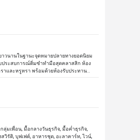
ียงมายาวนานในฐานะจุดหมายปลายทางยอดนิยม
ประสบการณ์ติ่มซำทำมือสุดคลาสสิก ห้อง
รูหราและหรูหรา พร้อมด้วยห้องรับประทาน
ิการอาหารกลางวันและอาหารเย็นทุกวันใน
อาหารของกรุงเทพฯ ยึดมั่นในมาตรฐานสูงสุด
้เฉพาะวัตถุดิบตามฤดูกาลที่สดใหม่ที่สุด รวม
ของแขกทุกท่าน

ุ่มเพื่อน, มื้อกลางวันธุรกิจ, มื้อค่ำธุรกิจ,
หารจีนกวางตุ้งระดับรางวัล ตั้งอยู่บนชั้น M 
วิรัติ, บุฟเฟต์, อาหารชุด, อะลาคาร์ท, ไวน์,
มืองใกล้กับ เซ็นทรัลเวิลด์, โรงพยาบาล