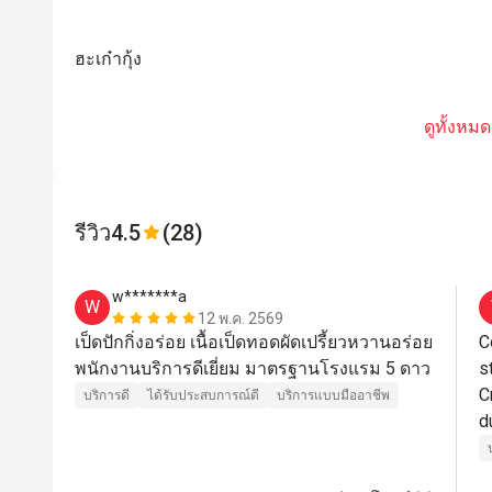
ฮะเก๋ากุ้ง
ดูทั้งหมด
รีวิว
4.5
(28)
w*******a
W
12 พ.ค. 2569
เป็ดปักกิ่งอร่อย เนื้อเป็ดทอดผัดเปรี้ยวหวานอร่อย 
C
พนักงานบริการดีเยี่ยม มาตรฐานโรงแรม 5 ดาว 
s
C
บริการดี
ได้รับประสบการณ์ดี
บริการแบบมืออาชีพ
d
r