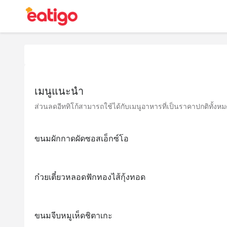
เมนูแนะนำ
ส่วนลดอีททิโก้สามารถใช้ได้กับเมนูอาหารที่เป็นราคาปกติทั้งหมด 
ขนมผักกาดผัดซอสเอ็กซ์โอ
ก๋วยเตี๋ยวหลอดฟักทองไส้กุ้งทอด
ขนมจีบหมูเห็ดชิตาเกะ