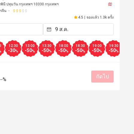
มพินี ปทุมวัน กรุงเทพฯ 10330 กรุงเทพฯ
รจีน
4.5
|
จองแล้ว 1.3k ครั้ง
0
12:30
13:00
13:30
18:00
18:30
19:00
19:30
20:0
-30
-50
-50
-50
-50
-50
-50
-50
%
%
%
%
%
%
%
%
ถัดไป
--%
*e
K******i
K
4 มี.ค. 2569
9 ก.พ. 25
la carte items makes the deal 
พาคุณแม่ไปทานติ่มซำ 
extra attractive 
ตั้งแต่เดินเข้าโรงแรมเ
ที่ร้านอาหารบริการดีมาก
ับประสบการณ์ดี
แน่นอนค่ะ 
บริการดี
ได้รับประสบการณ์ดี