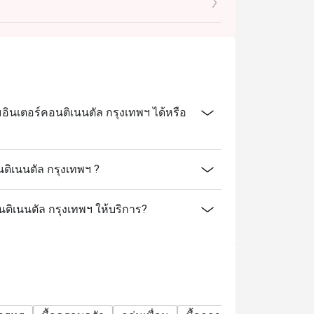
ทั้งเมนู A La Carte, ติ่มซำคุณภาพเยี่ยม และ
ก่ หมูหันฮ่องกง, หมูแดงสูตรซิกเนเจอร์, ฟอง
นูให้เลือกหลากหลายกว่า 15 รายการ
ลำลองสุภาพ (Smart Casual) เพื่อให้เข้ากับ
บ 5 ดาว
นเตอร์คอนติเนนตัล กรุงเทพฯ ได้หรือ
l Bangkok? A: ร้านตั้งอยู่ที่ชั้น M โรงแรม
้สะดวกด้วย BTS สถานีชิดลม และอยู่ใกล้กับ
ิเนนตัล กรุงเทพฯ ?
นติเนนตัล กรุงเทพฯ ให้บริการ?