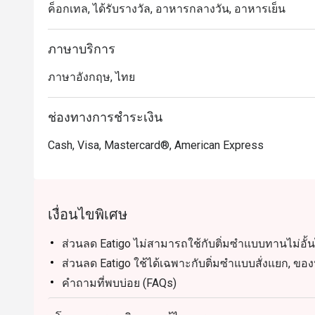
ค็อกเทล, ได้รับรางวัล, อาหารกลางวัน, อาหารเย็น
ตำรวจ และศาลมหาพรหมเอราวัณ บรรยากาศโอ่โถงแล
ครอบครัวและการฉลองในโอกาสพิเศษ

ภาษาบริการ
・รังสรรค์เมนูโดยเชฟระดับรางวัลมิชลิน โดดเด่นด้วยเมน
ภาษาอังกฤษ, ไทย
เฉพาะซัมเมอร์ พาเลซ เมนูห้ามพลาดอื่น ๆ ได้แก่ ฟองเต้าห
บุฟเฟต์ติ่มซำพรีเมียม ที่มีทั้งฮะเก๋ากุ้งเนื้อเด้งและซาลา
ช่องทางการชำระเงิน
・สำหรับคนไทย ที่นี่คือตัวเลือกระดับท็อปสำหรับอาหาร
Cash, Visa, Mastercard®, American Express
ส่วนตัว ส่วนนักท่องเที่ยวจะประทับใจกับความคุ้มค่าขอ
เงื่อนไขพิเศษ
ส่วนลด Eatigo ไม่สามารถใช้กับติ่มซำแบบทานไม่อั้น
ส่วนลด Eatigo ใช้ได้เฉพาะกับติ่มซำแบบสั่งแยก, ของห
คำถามที่พบบ่อย (FAQs)
Q: Summer Palace @ Intercontinental Bangkok ให