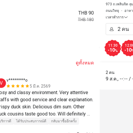
973 ถ.เพลินจิต ลุ
ถนนวิทยุ
อาหา
THB 90
เวลาทำการ
THB 180
11:30
12:0
-10
-10
%
ดูทั้งหมด
2 คน
9 ส.ค.
,
--:--
/
v********o
M******
V
M
5 มี.ค. 2569
osy and classy environment. Very attentive 
The 50% of A
taffs with good service and clear explanation. 
rispy duck skin. Delicious dim sum. Other 
บริการดี
ได้ร
uck cousins taste good too. Will definitely 
ecommend to my friends and come again.
บริการดี
ได้รับประสบการณ์ดี
กลับมาซื้ออีกครั้ง