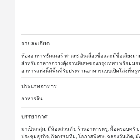
รายละเอียด
ห้องอาหารซัมเมอร์ พาเลซ อันเลื่องชื่อและมีชื่อเส
สำหรับอาหารกวางตุ้งจานพิเศษของกรุงเทพฯ พร้อมมอบ
อาหารแห่งนี้มีพื้นที่รับประทานอาหารแบบเปิดโล่งที่ห
อาหารส่วนตัวที่ตกแต่งอย่างหรูหรา 10 ห้อง ซึ่งให้บร
บรรยากาศที่มีชีวิตชีวาและน่ารื่นรมย์

ประเภทอาหาร
อาหารจีน
ซัมเมอร์ พาเลซ ได้รับการยกย่องอย่างสูงในหมู่นักชิม
สำหรับติ่มซำ อาหารจีน และโอกาสพิเศษต่างๆ ทางร้านใช
ถึงอาหารทะเลสดระดับพรีเมียม ปรุงแต่งตามความชอบ
บรรยากาศ
มาเป็นกลุ่ม, มีห้องส่วนตัว, ร้านอาหารหรู, มื้อครอบครัว, กล
・Summer Palace @ Intercontinental Bangkok เป็นห้องอา
ประชุมธุรกิจ, กิจกรรมทีม, โอกาสพิเศษ, ฉลองวันเกิด, มังส
ของโรงแรมอินเตอร์คอนติเนนตัล กรุงเทพฯ ทำเลใจกลางเ