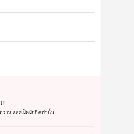
ะหรูหรา เหมาะสำหรับการรวมตัวของ
ูชื่อดังอย่าง หมูหันฮ่องกง และ หมูแดงสูตร
ู้ทอดซอสเห็ดทรัฟเฟิล, เป็ดปักกิ่ง และ 
เปาลาวาไข่เค็ม

จีนต้นตำรับสไตล์ฮ่องกงในบรรยากาศที่เป็น
งบุฟเฟต์ติ่มซำคุณภาพสูงในทำเลที่เดินทาง
ได้
วาน และเป็ดปักกิ่งเท่านั้น
้บริการอาหารประเภทไหน? A: ให้บริการอาหาร