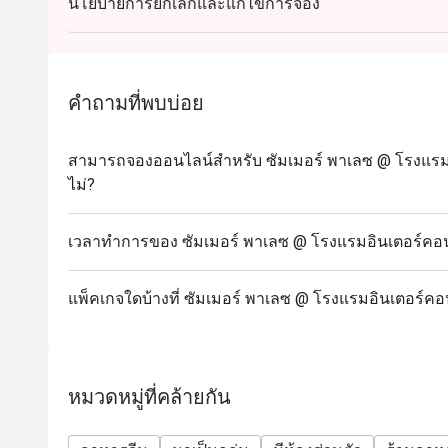
นโยบายการยกเลิกและแก้ไขการจอง
จีนกวางตุ้งและอาหารจีนสไตล์ฮ่องกงแบบดั้งเดิม โดยมี
บุฟเฟต์ติ่มซำที่ปรุงอย่างพิถีพิถัน
Q: เมนูไฮไลท์ที่สำคัญมีอะไรบ้าง? A: เมนูแนะนำ ได้แ
เต้าหู้ทอดซอสเห็ดทรัฟเฟิล และบุฟเฟต์ติ่มซำที่มีเม
คำถามที่พบบ่อย
Q: การแต่งกายเป็นอย่างไร? A: การแต่งกายเป็นแบบชุด
บรรยากาศที่หรูหราและสะดวกสบายของโรงแรมระดั
สามารถจองออนไลน์สำหรับ ซัมเมอร์ พาเลซ @ โรงแรมอิ
Q: วิธีการเดินทางไป Summer Palace @ Intercontinenta
ไม่?
อินเตอร์คอนติเนนตัล กรุงเทพฯ สามารถเดินทางมาได
ศาลพระพรหมเอราวัณ
เวลาทำการของ ซัมเมอร์ พาเลซ @ โรงแรมอินเตอร์คอนต
แพ็คเกจใดบ้างที่ ซัมเมอร์ พาเลซ @ โรงแรมอินเตอร์คอ
หมวดหมู่ที่คล้ายกัน