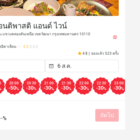
มีประโยชน์ (0)
อนติพาสติ แอนด์ ไวน์
ิน แขวงคลองตันเหนือ เขตวัฒนา กรุงเทพมหานคร 10110
อิตาเลียน
4.8
|
จองแล้ว 523 ครั้ง
0
20:00
20:30
21:00
21:30
22:00
22:30
23:00
-50
-30
-30
-30
-30
-30
-30
%
%
%
%
%
%
%
%
ถัดไป
--%