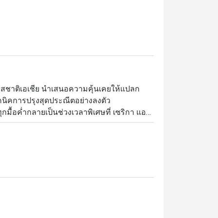
์รสชาติเอเชีย นำเสนอความคุ้นเคยให้แปลก
นิคการปรุงสุดประณีตอย่างลงตัว

ุกมื้อค่ำกลายเป็นช่วงเวลาพิเศษที่ เซริกา แอน