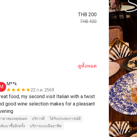
THB 200
THB 400
ดูทั้งหมด
M**k
A****o
M
A
22 ก.ค. 2569
reat food, my second visit Italian with a twist 
อาหารอร่อย
nd good wine selection makes for a pleasant 
ทุกอย่างดีห
evening 
ราคาสมเหตุสม
ราคาสมเหตุสมผล
บริการดี
ได้รับประสบการณ์ดี
กลับมาซื้ออีกครั้
กลับมาซื้ออีกครั้ง
บริการแบบมืออาชีพ