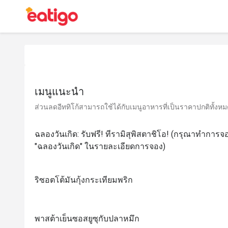
เมนูแนะนำ
ส่วนลดอีททิโก้สามารถใช้ได้กับเมนูอาหารที่เป็นราคาปกติทั้งหมด 
ฉลองวันเกิด: รับฟรี! ทีรามิสุพิสตาชิโอ! (กรุณาทำการจ
"ฉลองวันเกิด" ในรายละเอียดการจอง)
ริซอตโต้มันกุ้งกระเทียมพริก
พาสต้าเย็นซอสยูซุกับปลาหมึก