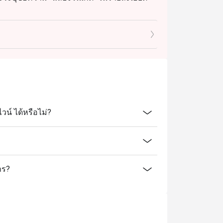
ิบ
น์ ได้หรือไม่?
าร?