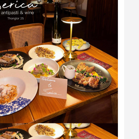
W*****e
W
17 ก.ค. 2569
31 พ.ค. 2
มากๆบริการดีมากๆเชฟเก่งมากๆ
It’s a Japanese-Italian fu
มดขอแนะนำเลยค่ะ
food is absolutely delicio
provide excellent servic
ผล
บริการดี
ได้รับประสบการณ์ดี
ง
บริการแบบมืออาชีพ
สื่อสารดี
บริการดี
ได้รับประสบการณ์ดี