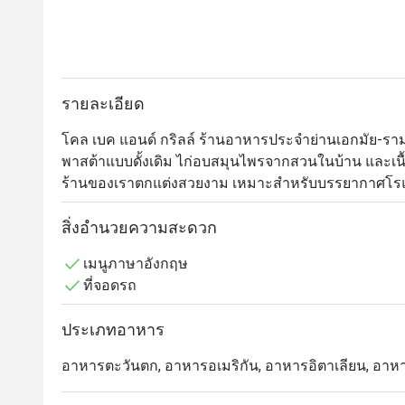
รายละเอียด
โคล เบค แอนด์ กริลล์ ร้านอาหารประจำย่านเอกมัย-รามอิ
พาสต้าแบบดั้งเดิม ไก่อบสมุนไพรจากสวนในบ้าน และเนื้อย่
ร้านของเราตกแต่งสวยงาม เหมาะสำหรับบรรยากาศโรแม
สำหรับคนรักสัตว์เลี้ยง ให้คุณใช้เวลาคุณภาพกับเพื่อน
ไม่ว่าจะฉลองวันครบรอบหรือมื้อค่ำกับครอบครัว โคล เบค
สิ่งอำนวยความสะดวก
โอกาสพิเศษ
เมนูภาษาอังกฤษ
ที่จอดรถ
ประเภทอาหาร
อาหารตะวันตก, อาหารอเมริกัน, อาหารอิตาเลียน, อาหา