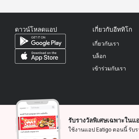
ดาวน์โหลดแอป
เกี่ยวกับอีททิโก
เกี่ยวกับเรา
บล็อก
เข้าร่วมกับเรา
รับรางวัลพิเศษเฉพาะในแอ
© 2026 Zoek. สงวนลิขสิทธิ์
ใช้งานแอป Eatigo ตอนนี้ รับร