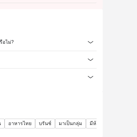
ือไม่?
น
อาหารไทย
บรันช์
มาเป็นกลุ่ม
มีห้องส่วนตัว
นำสัตว