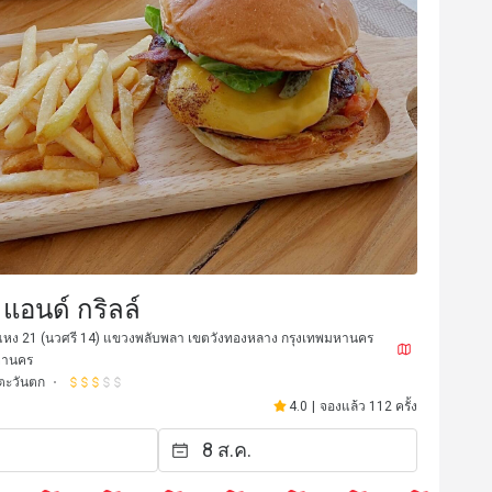
แอนด์ กริลล์
7 มิ.ย. 2569
หง 21 (นวศรี 14) แขวงพลับพลา เขตวังทองหลาง กรุงเทพมหานคร
iance, but you can’t eat the decor.

หานคร
as attentive and the place 
ตะวันตก
ng, but the food was honestly 
4.0
|
จองแล้ว 112 ครั้ง
had no taste. It’s a shame because 
 nice, but I go to restaurants for 
มีประโยชน์ (1)