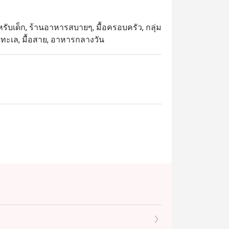
สำหรับเด็ก, ร้านอาหารสบายๆ, มื้อครอบครัว, กลุ่ม
รทะเล, มื้อสาย, อาหารกลางวัน