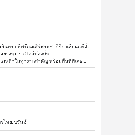
นทรา ที่พร้อมเสิร์ฟรสชาติอิตาเลียนแท้ทั้ง
างนุ่ม ๆ สไตล์ท้องถิ่น

นติกในทุกงานสำคัญ พร้อมพื้นที่พิเศษ
ขนฟูอย่างสบายใจ

 แอนด์ กริลล์ คือสถานที่ที่ลงตัวสำหรับทุก
รไทย, บรันช์