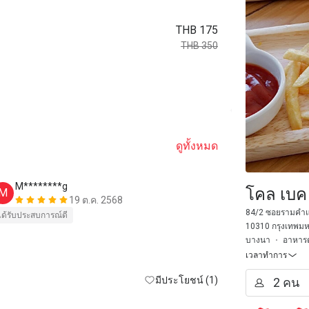
THB 175
THB 350
ดูทั้งหมด
M********g
T**
โคล เบค 
M
T
19 ต.ค. 2568
84/2 ซอยรามคำแ
Beautiful amb
ได้รับประสบการณ์ดี
10310 กรุงเทพม
The service w
บางนา
อาหาร
looked amazi
เวลาทำการ
terrible and 
มีประโยชน์ (1)
the vibe is so