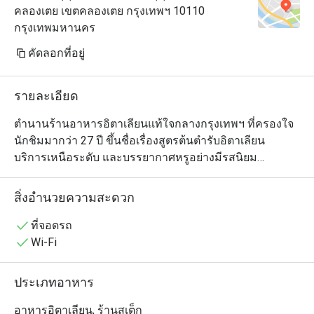
คลองเตย เขตคลองเตย กรุงเทพฯ 10110
กรุงเทพมหานคร
คัดลอกที่อยู่
รายละเอียด
ตำนานร้านอาหารอิตาเลียนแท้ใจกลางกรุงเทพฯ ที่ครองใจ
นักชิมมากว่า 27 ปี ขึ้นชื่อเรื่องสูตรต้นตำรับอิตาเลียน 
บริการเหนือระดับ และบรรยากาศหรูอย่างมีรสนิยม

ตลอดหลายปีที่ผ่านมา ร้านยังต้อนรับเชฟเจ้าของดาวมิชลิน
จากหลากภูมิภาคของอิตาลี เชื่อมโยงกับรากวัฒนธรรมท้อง
สิ่งอำนวยความสะดวก
ถิ่น พร้อมยกระดับมาตรฐานการกินดื่มสุดประณีตอยู่เสมอ

รอสซินีส์ มอบประสบการณ์อาหารสุดคลาสสิกที่หยั่งรากใน
ที่จอดรถ
มรดกทางรสชาติ ถ่ายทอดด้วยความมั่นใจอย่างสง่างาม
Wi-Fi
ประเภทอาหาร
อาหารอิตาเลียน, ร้านสเต็ก