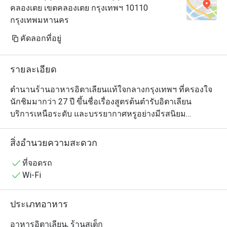
คลองเตย เขตคลองเตย กรุงเทพฯ 10110
กรุงเทพมหานคร
คัดลอกที่อยู่
รายละเอียด
ตำนานร้านอาหารอิตาเลียนแท้ใจกลางกรุงเทพฯ ที่ครองใจ
นักชิมมากว่า 27 ปี ขึ้นชื่อเรื่องสูตรต้นตำรับอิตาเลียน 
บริการเหนือระดับ และบรรยากาศหรูอย่างมีรสนิยม

ตลอดหลายปีที่ผ่านมา ร้านยังต้อนรับเชฟเจ้าของดาวมิชลิน
จากหลากภูมิภาคของอิตาลี เชื่อมโยงกับรากวัฒนธรรมท้อง
สิ่งอำนวยความสะดวก
ถิ่น พร้อมยกระดับมาตรฐานการกินดื่มสุดประณีตอยู่เสมอ

รอสซินีส์ มอบประสบการณ์อาหารสุดคลาสสิกที่หยั่งรากใน
ที่จอดรถ
มรดกทางรสชาติ ถ่ายทอดด้วยความมั่นใจอย่างสง่างาม
Wi-Fi
ประเภทอาหาร
อาหารอิตาเลียน, ร้านสเต็ก