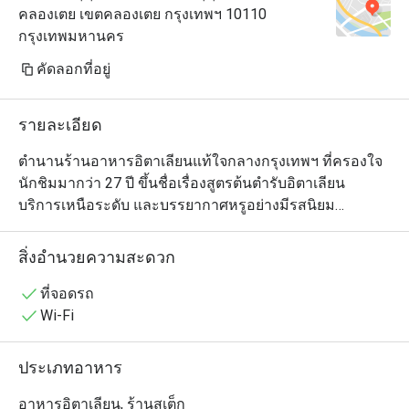
คลองเตย เขตคลองเตย กรุงเทพฯ 10110
กรุงเทพมหานคร
คัดลอกที่อยู่
รายละเอียด
ตำนานร้านอาหารอิตาเลียนแท้ใจกลางกรุงเทพฯ ที่ครองใจ
นักชิมมากว่า 27 ปี ขึ้นชื่อเรื่องสูตรต้นตำรับอิตาเลียน 
บริการเหนือระดับ และบรรยากาศหรูอย่างมีรสนิยม

ตลอดหลายปีที่ผ่านมา ร้านยังต้อนรับเชฟเจ้าของดาวมิชลิน
จากหลากภูมิภาคของอิตาลี เชื่อมโยงกับรากวัฒนธรรมท้อง
สิ่งอำนวยความสะดวก
ถิ่น พร้อมยกระดับมาตรฐานการกินดื่มสุดประณีตอยู่เสมอ

รอสซินีส์ มอบประสบการณ์อาหารสุดคลาสสิกที่หยั่งรากใน
ที่จอดรถ
มรดกทางรสชาติ ถ่ายทอดด้วยความมั่นใจอย่างสง่างาม
Wi-Fi
ประเภทอาหาร
อาหารอิตาเลียน, ร้านสเต็ก