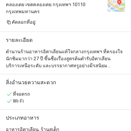
คลองเตย เขตคลองเตย กรุงเทพฯ 10110
กรุงเทพมหานคร
คัดลอกที่อยู่
รายละเอียด
ตำนานร้านอาหารอิตาเลียนแท้ใจกลางกรุงเทพฯ ที่ครองใจ
นักชิมมากว่า 27 ปี ขึ้นชื่อเรื่องสูตรต้นตำรับอิตาเลียน 
บริการเหนือระดับ และบรรยากาศหรูอย่างมีรสนิยม

ตลอดหลายปีที่ผ่านมา ร้านยังต้อนรับเชฟเจ้าของดาวมิชลิน
จากหลากภูมิภาคของอิตาลี เชื่อมโยงกับรากวัฒนธรรมท้อง
สิ่งอำนวยความสะดวก
ถิ่น พร้อมยกระดับมาตรฐานการกินดื่มสุดประณีตอยู่เสมอ

รอสซินีส์ มอบประสบการณ์อาหารสุดคลาสสิกที่หยั่งรากใน
ที่จอดรถ
มรดกทางรสชาติ ถ่ายทอดด้วยความมั่นใจอย่างสง่างาม
Wi-Fi
ประเภทอาหาร
อาหารอิตาเลียน, ร้านสเต็ก