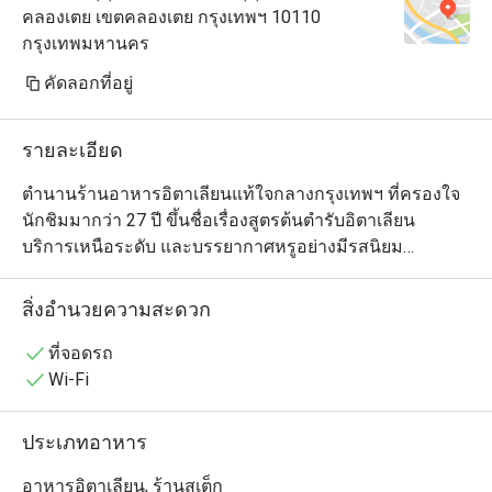
คลองเตย เขตคลองเตย กรุงเทพฯ 10110
กรุงเทพมหานคร
คัดลอกที่อยู่
รายละเอียด
ตำนานร้านอาหารอิตาเลียนแท้ใจกลางกรุงเทพฯ ที่ครองใจ
นักชิมมากว่า 27 ปี ขึ้นชื่อเรื่องสูตรต้นตำรับอิตาเลียน 
บริการเหนือระดับ และบรรยากาศหรูอย่างมีรสนิยม

ตลอดหลายปีที่ผ่านมา ร้านยังต้อนรับเชฟเจ้าของดาวมิชลิน
จากหลากภูมิภาคของอิตาลี เชื่อมโยงกับรากวัฒนธรรมท้อง
สิ่งอำนวยความสะดวก
ถิ่น พร้อมยกระดับมาตรฐานการกินดื่มสุดประณีตอยู่เสมอ

รอสซินีส์ มอบประสบการณ์อาหารสุดคลาสสิกที่หยั่งรากใน
ที่จอดรถ
มรดกทางรสชาติ ถ่ายทอดด้วยความมั่นใจอย่างสง่างาม
Wi-Fi
ประเภทอาหาร
อาหารอิตาเลียน, ร้านสเต็ก