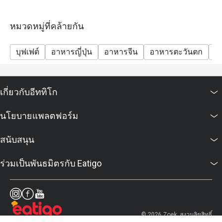
หมวดหมู่ที่คล้ายกัน
บุฟเฟต์
อาหารญี่ปุ่น
อาหารจีน
อาหารตะวันตก
มา
เกี่ยวกับอีททิโก
นโยบายแพลตฟอร์ม
สนับสนุน
ร่วมเป็นพันธมิตรกับ Eatigo
© 2026 Zoek. สงวนลิขสิทธิ์