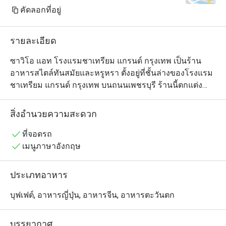
Surprisingly, my fa
คัดลอกที่อยู่
buffet was actuall
though I think thei
รายละเอียด
little improvement.
Overall, the Sunda
ซาวิโอ แอท โรงแรมชาเทรียม แกรนด์ กรุงเทพ เป็นร้าน
value for money. Th
อาหารสไตล์ทันสมัยและหรูหรา ตั้งอยู่ที่ชั้นล่างของโรงแรม
variety, but after5
ชาเทรียม แกรนด์ กรุงเทพ บนถนนเพชรบุรี ร้านนี้ตกแต่ง
599.50 THB per per
ด้วยดีไซน์ที่ทันสมัย มีที่นั่งกว้างขวางและแสงไฟอบอุ่น สร้าง
unlimited TWG tea, i
บรรยากาศที่เป็นมิตรและสะดวกสบาย เมนูอาหารมีความ
สิ่งอำนวยความสะดวก
Just keep in mind t
หลากหลาย รวมทั้งอาหารนานาชาติและอาหารไทยแบบ
closes sharply at 
ร่วมสมัย ปรุงด้วยวัตถุดิบสดใหม่และคุณภาพสูง เหมาะ
ที่จอดรถ
สำหรับมื้ออาหารในชีวิตประจำวันหรือโอกาสพิเศษ โดยให้
เมนูภาษาอังกฤษ
บริการอย่างใส่ใจเพื่อมอบประสบการณ์การรับประทาน
อาหารที่น่าจดจำใจกลางกรุงเทพฯ
ประเภทอาหาร
บุฟเฟต์, อาหารญี่ปุ่น, อาหารจีน, อาหารตะวันตก
บรรยากาศ