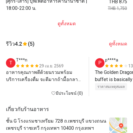
[ศุกร์-เสาร์] บุฟเฟ่ต์อาหารค่ำนานาชาติ |
THB 875
18:00-22:00 น.
THB 1,750
ดูทั้งหมด
รีวิว
4.2
(5)
ดูทั้งหมด
T***n
p****a
T
P
29 เม.ย. 2569
13
อาหารคุณภาพดีด้วยนรวมพร้อม
The Golden Dragon
บริการเครื่องดื่ม จะดีมากถ้ามื้อกลาง
buffet is basically
วันมี Sashimi ด้วย
They serve around 
ราคาสมเหตุสมผล
มีประโยชน์ (0)
steamed dim sum a
fried ones. The Ch
my favorite! Other
เกี่ยวกับร้านอาหาร
included wonton s
ชั้น G โรงแรมชาเทรียม 728 ถ.เพชรบุรี แขวงถนน
pork belly with rea
เพชรบุรี ราชเทวี กรุงเทพฯ 10400 กรุงเทพฯ
turnips.
