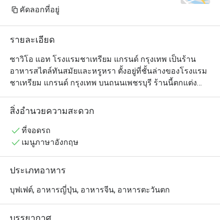
Surprisingly, my fa
คัดลอกที่อยู่
buffet was actuall
though I think thei
รายละเอียด
little improvement.
Overall, the Sunda
ซาวิโอ แอท โรงแรมชาเทรียม แกรนด์ กรุงเทพ เป็นร้าน
value for money. Th
อาหารสไตล์ทันสมัยและหรูหรา ตั้งอยู่ที่ชั้นล่างของโรงแรม
variety, but after5
ชาเทรียม แกรนด์ กรุงเทพ บนถนนเพชรบุรี ร้านนี้ตกแต่ง
599.50 THB per per
ด้วยดีไซน์ที่ทันสมัย มีที่นั่งกว้างขวางและแสงไฟอบอุ่น สร้าง
unlimited TWG tea, i
บรรยากาศที่เป็นมิตรและสะดวกสบาย เมนูอาหารมีความ
สิ่งอำนวยความสะดวก
Just keep in mind t
หลากหลาย รวมทั้งอาหารนานาชาติและอาหารไทยแบบ
closes sharply at 
ร่วมสมัย ปรุงด้วยวัตถุดิบสดใหม่และคุณภาพสูง เหมาะ
ที่จอดรถ
สำหรับมื้ออาหารในชีวิตประจำวันหรือโอกาสพิเศษ โดยให้
เมนูภาษาอังกฤษ
บริการอย่างใส่ใจเพื่อมอบประสบการณ์การรับประทาน
อาหารที่น่าจดจำใจกลางกรุงเทพฯ
ประเภทอาหาร
บุฟเฟต์, อาหารญี่ปุ่น, อาหารจีน, อาหารตะวันตก
บรรยากาศ