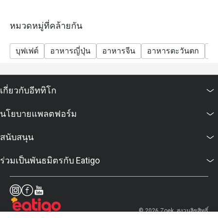
หมวดหมู่ที่คล้ายกัน
บุฟเฟต์
อาหารญี่ปุ่น
อาหารจีน
อาหารตะวันตก
มา
เกี่ยวกับอีททิโก
นโยบายแพลตฟอร์ม
สนับสนุน
ร่วมเป็นพันธมิตรกับ Eatigo
© 2026 Zoek. สงวนลิขสิทธิ์