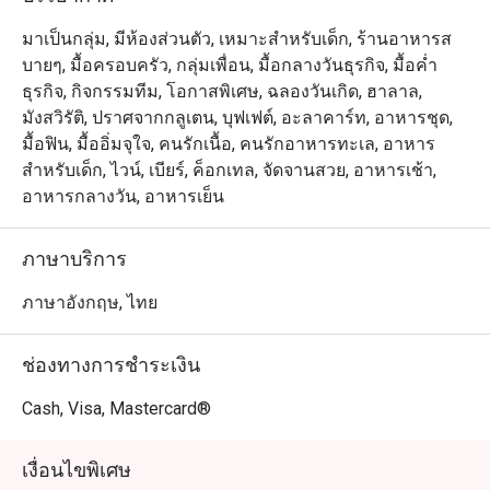
มาเป็นกลุ่ม, มีห้องส่วนตัว, เหมาะสำหรับเด็ก, ร้านอาหารส
บายๆ, มื้อครอบครัว, กลุ่มเพื่อน, มื้อกลางวันธุรกิจ, มื้อค่ำ
ธุรกิจ, กิจกรรมทีม, โอกาสพิเศษ, ฉลองวันเกิด, ฮาลาล,
มังสวิรัติ, ปราศจากกลูเตน, บุฟเฟต์, อะลาคาร์ท, อาหารชุด,
มื้อฟิน, มื้ออิ่มจุใจ, คนรักเนื้อ, คนรักอาหารทะเล, อาหาร
สำหรับเด็ก, ไวน์, เบียร์, ค็อกเทล, จัดจานสวย, อาหารเช้า,
อาหารกลางวัน, อาหารเย็น
ภาษาบริการ
ภาษาอังกฤษ, ไทย
ช่องทางการชำระเงิน
Cash, Visa, Mastercard®
เงื่อนไขพิเศษ