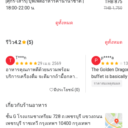
[ศุกร์-เสาร์] บุฟเฟ่ต์อาหารค่ำนานาชาติ |
THB 875
18:00-22:00 น.
THB 1,750
ดูทั้งหมด
รีวิว
4.2
(5)
ดูทั้งหมด
T***n
p****a
T
P
29 เม.ย. 2569
13
อาหารคุณภาพดีด้วยนรวมพร้อม
The Golden Dragon
บริการเครื่องดื่ม จะดีมากถ้ามื้อกลาง
buffet is basically
วันมี Sashimi ด้วย
They serve around 
ราคาสมเหตุสมผล
มีประโยชน์ (0)
steamed dim sum a
fried ones. The Ch
my favorite! Other
เกี่ยวกับร้านอาหาร
included wonton s
ชั้น G โรงแรมชาเทรียม 728 ถ.เพชรบุรี แขวงถนน
pork belly with rea
เพชรบุรี ราชเทวี กรุงเทพฯ 10400 กรุงเทพฯ
turnips.
