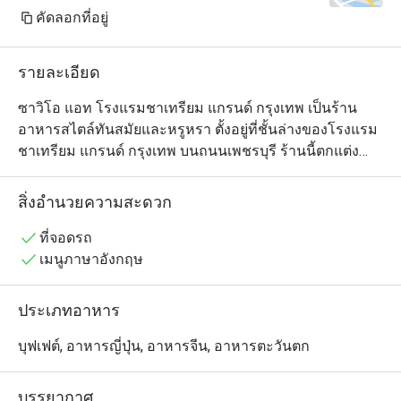
Surprisingly, my fa
คัดลอกที่อยู่
buffet was actuall
though I think thei
รายละเอียด
little improvement.
Overall, the Sunda
ซาวิโอ แอท โรงแรมชาเทรียม แกรนด์ กรุงเทพ เป็นร้าน
value for money. Th
อาหารสไตล์ทันสมัยและหรูหรา ตั้งอยู่ที่ชั้นล่างของโรงแรม
variety, but after5
ชาเทรียม แกรนด์ กรุงเทพ บนถนนเพชรบุรี ร้านนี้ตกแต่ง
599.50 THB per per
ด้วยดีไซน์ที่ทันสมัย มีที่นั่งกว้างขวางและแสงไฟอบอุ่น สร้าง
unlimited TWG tea, i
บรรยากาศที่เป็นมิตรและสะดวกสบาย เมนูอาหารมีความ
สิ่งอำนวยความสะดวก
Just keep in mind t
หลากหลาย รวมทั้งอาหารนานาชาติและอาหารไทยแบบ
closes sharply at 
ร่วมสมัย ปรุงด้วยวัตถุดิบสดใหม่และคุณภาพสูง เหมาะ
ที่จอดรถ
สำหรับมื้ออาหารในชีวิตประจำวันหรือโอกาสพิเศษ โดยให้
เมนูภาษาอังกฤษ
บริการอย่างใส่ใจเพื่อมอบประสบการณ์การรับประทาน
อาหารที่น่าจดจำใจกลางกรุงเทพฯ
ประเภทอาหาร
บุฟเฟต์, อาหารญี่ปุ่น, อาหารจีน, อาหารตะวันตก
บรรยากาศ