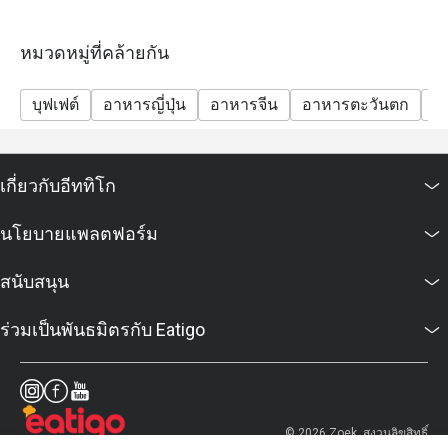
หมวดหมู่ที่คล้ายกัน
บุฟเฟต์
อาหารญี่ปุ่น
อาหารจีน
อาหารตะวันตก
มา
เกี่ยวกับอีททิโก
นโยบายแพลตฟอร์ม
สนับสนุน
ร่วมเป็นพันธมิตรกับ Eatigo
© 2026 Zoek. สงวนลิขสิทธิ์