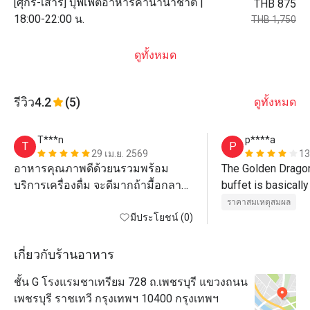
[ศุกร์-เสาร์] บุฟเฟ่ต์อาหารค่ำนานาชาติ |
THB 875
18:00-22:00 น.
THB 1,750
ดูทั้งหมด
รีวิว
4.2
(5)
ดูทั้งหมด
T***n
p****a
T
P
29 เม.ย. 2569
13
อาหารคุณภาพดีด้วยนรวมพร้อม
The Golden Dragon
บริการเครื่องดื่ม จะดีมากถ้ามื้อกลาง
buffet is basically
วันมี Sashimi ด้วย
They serve around 
ราคาสมเหตุสมผล
มีประโยชน์ (0)
steamed dim sum a
fried ones. The Ch
my favorite! Other
เกี่ยวกับร้านอาหาร
included wonton s
ชั้น G โรงแรมชาเทรียม 728 ถ.เพชรบุรี แขวงถนน
pork belly with rea
เพชรบุรี ราชเทวี กรุงเทพฯ 10400 กรุงเทพฯ
turnips.
