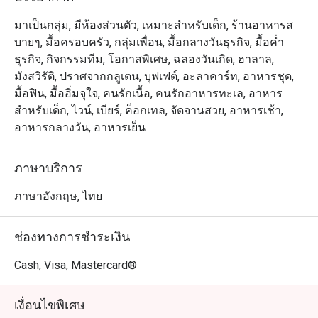
มาเป็นกลุ่ม, มีห้องส่วนตัว, เหมาะสำหรับเด็ก, ร้านอาหารส
บายๆ, มื้อครอบครัว, กลุ่มเพื่อน, มื้อกลางวันธุรกิจ, มื้อค่ำ
ธุรกิจ, กิจกรรมทีม, โอกาสพิเศษ, ฉลองวันเกิด, ฮาลาล,
มังสวิรัติ, ปราศจากกลูเตน, บุฟเฟต์, อะลาคาร์ท, อาหารชุด,
มื้อฟิน, มื้ออิ่มจุใจ, คนรักเนื้อ, คนรักอาหารทะเล, อาหาร
สำหรับเด็ก, ไวน์, เบียร์, ค็อกเทล, จัดจานสวย, อาหารเช้า,
อาหารกลางวัน, อาหารเย็น
ภาษาบริการ
ภาษาอังกฤษ, ไทย
ช่องทางการชำระเงิน
Cash, Visa, Mastercard®
เงื่อนไขพิเศษ