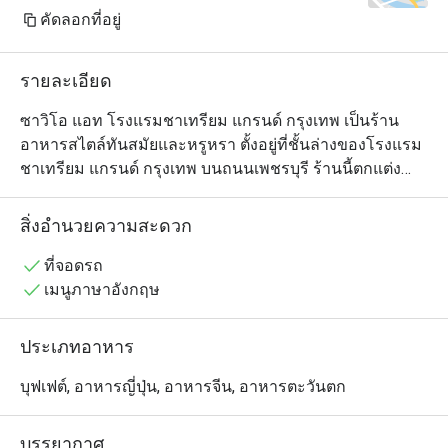
Surprisingly, my fa
คัดลอกที่อยู่
buffet was actuall
though I think thei
รายละเอียด
little improvement.
Overall, the Sunda
ซาวิโอ แอท โรงแรมชาเทรียม แกรนด์ กรุงเทพ เป็นร้าน
value for money. Th
อาหารสไตล์ทันสมัยและหรูหรา ตั้งอยู่ที่ชั้นล่างของโรงแรม
variety, but after5
ชาเทรียม แกรนด์ กรุงเทพ บนถนนเพชรบุรี ร้านนี้ตกแต่ง
599.50 THB per per
ด้วยดีไซน์ที่ทันสมัย มีที่นั่งกว้างขวางและแสงไฟอบอุ่น สร้าง
unlimited TWG tea, i
บรรยากาศที่เป็นมิตรและสะดวกสบาย เมนูอาหารมีความ
สิ่งอำนวยความสะดวก
Just keep in mind t
หลากหลาย รวมทั้งอาหารนานาชาติและอาหารไทยแบบ
closes sharply at 
ร่วมสมัย ปรุงด้วยวัตถุดิบสดใหม่และคุณภาพสูง เหมาะ
ที่จอดรถ
สำหรับมื้ออาหารในชีวิตประจำวันหรือโอกาสพิเศษ โดยให้
เมนูภาษาอังกฤษ
บริการอย่างใส่ใจเพื่อมอบประสบการณ์การรับประทาน
อาหารที่น่าจดจำใจกลางกรุงเทพฯ
ประเภทอาหาร
บุฟเฟต์, อาหารญี่ปุ่น, อาหารจีน, อาหารตะวันตก
บรรยากาศ