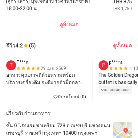
[ศุกร์-เสาร์] บุฟเฟ่ต์อาหารค่ำนานาชาติ |
THB 875
18:00-22:00 น.
THB 1,750
ดูทั้งหมด
รีวิว
4.2
(5)
ดูทั้งหมด
T***n
p****a
T
P
29 เม.ย. 2569
13
อาหารคุณภาพดีด้วยนรวมพร้อม
The Golden Dragon
บริการเครื่องดื่ม จะดีมากถ้ามื้อกลาง
buffet is basically
วันมี Sashimi ด้วย
They serve around 
ราคาสมเหตุสมผล
มีประโยชน์ (0)
steamed dim sum a
fried ones. The Ch
my favorite! Other
เกี่ยวกับร้านอาหาร
included wonton s
ชั้น G โรงแรมชาเทรียม 728 ถ.เพชรบุรี แขวงถนน
pork belly with rea
เพชรบุรี ราชเทวี กรุงเทพฯ 10400 กรุงเทพฯ
turnips.
