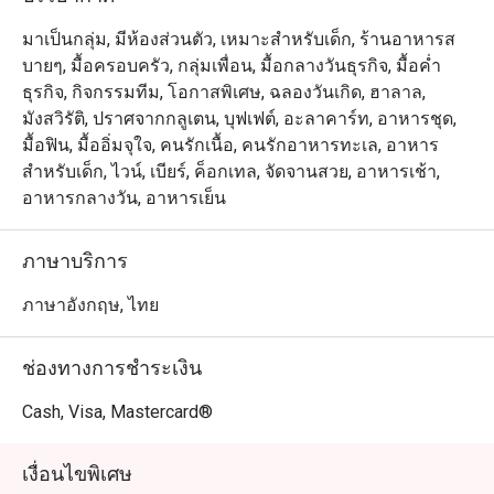
มาเป็นกลุ่ม, มีห้องส่วนตัว, เหมาะสำหรับเด็ก, ร้านอาหารส
บายๆ, มื้อครอบครัว, กลุ่มเพื่อน, มื้อกลางวันธุรกิจ, มื้อค่ำ
ธุรกิจ, กิจกรรมทีม, โอกาสพิเศษ, ฉลองวันเกิด, ฮาลาล,
มังสวิรัติ, ปราศจากกลูเตน, บุฟเฟต์, อะลาคาร์ท, อาหารชุด,
มื้อฟิน, มื้ออิ่มจุใจ, คนรักเนื้อ, คนรักอาหารทะเล, อาหาร
สำหรับเด็ก, ไวน์, เบียร์, ค็อกเทล, จัดจานสวย, อาหารเช้า,
อาหารกลางวัน, อาหารเย็น
ภาษาบริการ
ภาษาอังกฤษ, ไทย
ช่องทางการชำระเงิน
Cash, Visa, Mastercard®
เงื่อนไขพิเศษ