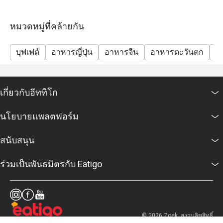
หมวดหมู่ที่คล้ายกัน
บุฟเฟต์
อาหารญี่ปุ่น
อาหารจีน
อาหารตะวันตก
มา
เกี่ยวกับอีททิโก
นโยบายแพลตฟอร์ม
สนับสนุน
ร่วมเป็นพันธมิตรกับ Eatigo
© 2026 Zoek. สงวนลิขสิทธิ์