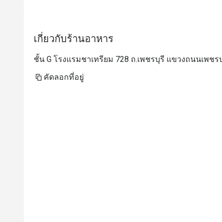
tu
S
a
เกี่ยวกับร้านอาหาร
n
O
ชั้น G โรงแรมชาเทรียม 728 ถ.เพชรบุรี แขวงถนนเพชรบุ
m
d
คัดลอกที่อยู่
i
J
s