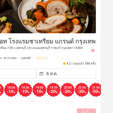
แอท โรงแรมชาเทรียม แกรนด์ กรุงเทพ
ทรียม 728 ถ.เพชรบุรี แขวงถนนเพชรบุรี ราชเทวี กรุงเทพฯ 10400
ง - พารากอน
บุฟเฟต์
4.2
|
จองแล้ว 388 ครั้ง
*t
n***************n
N
20 ก.ค. 2569
17 ก.ค. 2
ผล
บริการดี
ได้รับประสบการณ์ดี
ราคาสมเหตุสมผล
าชีพ
0
18:00
18:30
19:00
19:30
20:00
20:30
21:00
-10
-10
-10
-20
-20
-30
-50
%
%
%
%
%
%
%
%
มีประโยชน์ (0)