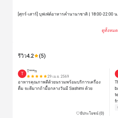
[ศุกร์-เสาร์] บุฟเฟ่ต์อาหารค่ำนานาชาติ | 18:00-22:00 น.
ดูทั้งหมด
รีวิว
4.2
(5)
T***n
T
29 เม.ย. 2569
อาหารคุณภาพดีด้วยนรวมพร้อมบริการเครื่อง
T
ดื่ม จะดีมากถ้ามื้อกลางวันมี Sashimi ด้วย
b
t
f
O
มีประโยชน์ (0)
a