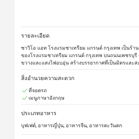
รายละเอียด
ซาวิโอ แอท โรงแรมชาเทรียม แกรนด์ กรุงเทพ เป็นร้านอา
ของโรงแรมชาเทรียม แกรนด์ กรุงเทพ บนถนนเพชรบุรี ร้านนี
ขวางและแสงไฟอบอุ่น สร้างบรรยากาศที่เป็นมิตรแล
ทั้งอาหารนานาชาติและอาหารไทยแบบร่วมสมัย ปรุงด้ว
มื้ออาหารในชีวิตประจำวันหรือโอกาสพิเศษ โดยให้บริ
สิ่งอำนวยความสะดวก
ประทานอาหารที่น่าจดจำใจกลางกรุงเทพฯ
ที่จอดรถ
เมนูภาษาอังกฤษ
ประเภทอาหาร
บุฟเฟต์, อาหารญี่ปุ่น, อาหารจีน, อาหารตะวันตก