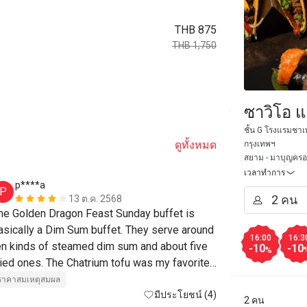
THB 875
THB 1,750
ซาวิโอ 
ชั้น G โรงแรมชาเ
ดูทั้งหมด
กรุงเทพฯ
สยาม - มาบุญครอ
เวลาทำการ
p****a
P*******
P
P
13 ต.ค. 2568
he Golden Dragon Feast Sunday buffet is 
ราคาสมเหตุสม
asically a Dim Sum buffet. They serve around 
บริการแบบมืออ
16:00
16:3
en kinds of steamed dim sum and about five 
-10
-10
%
ried ones. The Chatrium tofu was my favorite! 
ther Chinese dishes included wonton soup 
ราคาสมเหตุสมผล
nd crispy pork belly with really nice pickled 
มีประโยชน์ (4)
2 คน