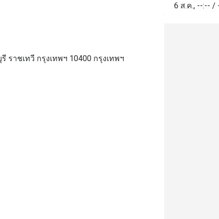
rnips.

6 ส.ค.
,
--:--
/
urprisingly, my favorite part of the buffet was 
ctually the Indian food — though I think their 
aan could use a little improvement.

verall, the Sunday buffet is good value for 
รี ราชเทวี กรุงเทพฯ 10400 กรุงเทพฯ
oney. There isn’t a huge variety, but after50% 
iscount at only 599.50 THB per person, 
ncluding unlimited TWG tea, it’s a great deal. 
ust keep in mind that the buffet line closes 
harply at 2:30 p.m.