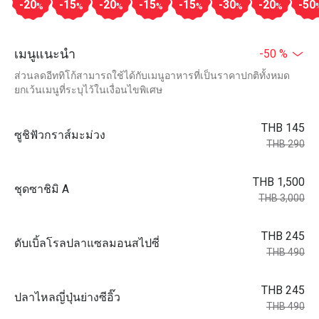
-20
-15
-20
-15
-15
-30
-20
-50
%
%
%
%
%
%
%
เมนูแนะนำ
-50 %
ส่วนลดอีททิโก้สามารถใช้ได้กับเมนูอาหารที่เป็นราคาปกติทั้งหมด
ยกเว้นเมนูที่ระบุไว้ในเงื่อนไขพิเศษ
THB 145
ซูชิฟัวกราส์มะม่วง
THB 290
THB 1,500
ชุดซาชิมิ A
THB 3,000
THB 245
ดับเบิ้ลโรลปลาแซลมอนสไปซี่
THB 490
THB 245
ปลาไหลญี่ปุ่นย่างซีอิ๊ว
THB 490