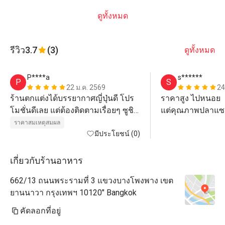
ดูทั้งหมด
รีวิว
3.7
(3)
ดูทั้งหมด
P****a
s******
P
S
22 ม.ค. 2569
24
ร้านตกแต่งได้บรรยากาศญี่ปุ่นดี โปร
ราคาสูง ไปหนอย

โมชั่นดีเลย แต่ต้องติดตามเรื่อยๆ ซูชิ
แต่คุณภาพปลาแซล
ซาซิมิเทียบราคากับคุณภาพ ถือว่าดี
ซุบใส่ ฟรี รสชาติดี

ราคาสมเหตุสมผล
เลย
มีประโยชน์ (0)
เกี่ยวกับร้านอาหาร
662/13 ถนนพระรามที่ 3 แขวงบางโพงพาง เขต
ยานนาวา กรุงเทพฯ 10120" Bangkok
คัดลอกที่อยู่