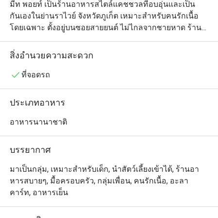
มีท พอยท์ เป็นร้านอาหารสไตล์แคชชวลที่อบอุ่นและเป็น
กันเองในย่านราไวย์ จังหวัดภูเก็ต เหมาะสำหรับคนรักเนื้อ
โดยเฉพาะ ตั้งอยู่บนซอยสายยนต์ ไม่ไกลจากชายหาด ร้านมี
บรรยากาศสบาย ๆ เป็นมิตร เหมาะสำหรับครอบครัว คู่รัก 
หรือกลุ่มเพื่อน เมนูของร้านโดดเด่นด้วยเนื้อคุณภาพดีที่ไม่
สิ่งอำนวยความสะดวก
แช่แข็ง เช่น ชิชเคบับ ลูลาเคบับ สเต็กริบอาย และเบอร์เกอร์
แบบกูร์เมต์ ย่างอย่างพิถีพิถัน เสิร์ฟคู่กับผักย่างกรอบและซอส
ที่จอดรถ
โฮมเมดสูตรเฉพาะของร้าน นอกจากนี้ยังมีเมนูสำหรับเด็ก 
ของหวานโฮมเมด พนักงานบริการอย่างรวดเร็ว เป็นมิตร 
ประเภทอาหาร
และสามารถสื่อสารภาษาอังกฤษได้ดี ที่ร้านยังมีกิจกรรม
สนุก ๆ เช่น ค่ำคืนตอบคำถาม(Quiz Night) เหมาะสำหรับผู้ที่
อาหารนานาชาติ
มองหามื้ออาหารย่างแสนอร่อยในบรรยากาศสบาย ๆ ทาง
ตอนใต้ของภูเก็ต
บรรยากาศ
มาเป็นกลุ่ม, เหมาะสำหรับเด็ก, นำสัตว์เลี้ยงเข้าได้, ร้านอา
หารสบายๆ, มื้อครอบครัว, กลุ่มเพื่อน, คนรักเนื้อ, อะลา
คาร์ท, อาหารเย็น