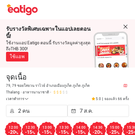
รับรางวัลพิเศษเฉพาะในแอปเลยตอน
นี้!
ใช้งานแอป Eatigo ตอนนี้ รับรางวัลมูลค่าสูงสุด
ถึงTHB 300!
ใช้แอพ
จุดเนื้อ
79, 79 ซอยใสยวน ราไวย์ อำเภอเมืองภูเก็ต ภูเก็ต ภูเก็ต
Thalang
อาหารนานาชาติ
เวลาทำการ
5.0
|
จองแล้ว 66 ครั้ง
12:00
12:30
13:00
13:30
14:00
14:30
15:00
15:3
-20
-15
-15
-15
-15
-20
-25
-25
%
%
%
%
%
%
%