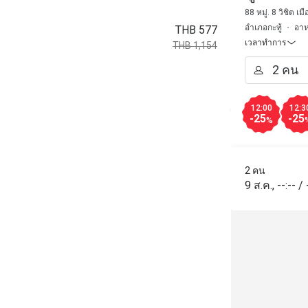
88 หมู่. 8 วิชิต เม
อำเภอกะทู้
อาห
THB 577
เวลาทำการ
THB 1,154
12:00
12:3
-25
-25
%
2 คน
9 ส.ค.
,
--:--
/