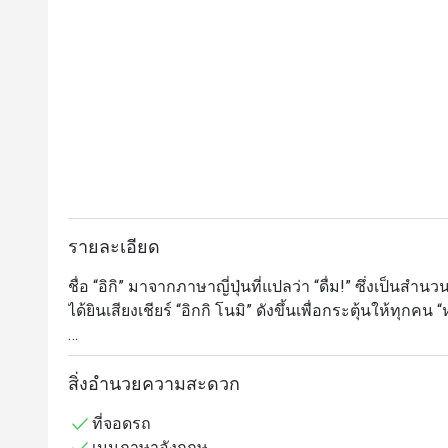
รายละเอียด
ชื่อ “อิกิ” มาจากภาษาญี่ปุ่นที่แปลว่า “ดื่ม!” ซึ่งเป็น
ได้ยินเสียงเชียร์ “อิกกิ โนมิ” ดังขึ้นเพื่อกระตุ้นให้ทุกคน 
ขอให้คุณสนุกกับเมนูญี่ปุ่นหลากหลายของเรา ดื่มด่ำไป
จำกับผองเพื่อน และอิ่มเอมกับอาหารญี่ปุ่นสดใหม่ที่ปรุงอ
สิ่งอำนวยความสะดวก
ที่จอดรถ
เมนูภาษาอังกฤษ