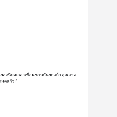
สำนวนยอดนิยมเวลาเพื่อน ชวนกันยกแก้ว คุณอาจ
“หมดแก้ว!”

กับบรรยากาศอันแสนอบอุ่น เก็บเกี่ยวความทรง
ย่างพิถีพิถันทุกจาน