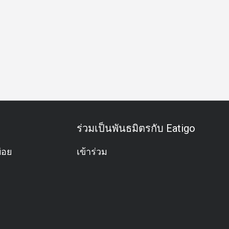
ันธุรกิจ
มื้อค่ำธุรกิจ
กิจกรรมทีม
โอกาสพิเศษ
วันครบ
ร่วมเป็นพันธมิตรกับ Eatigo
่อย
เข้าร่วม