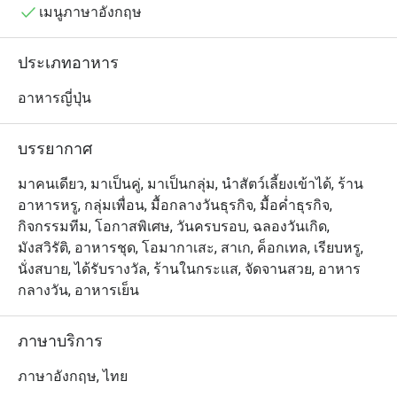
ทุกจาน
เมนูภาษาอังกฤษ
ประเภทอาหาร
อาหารญี่ปุ่น
บรรยากาศ
มาคนเดียว, มาเป็นคู่, มาเป็นกลุ่ม, นำสัตว์เลี้ยงเข้าได้, ร้าน
อาหารหรู, กลุ่มเพื่อน, มื้อกลางวันธุรกิจ, มื้อค่ำธุรกิจ,
กิจกรรมทีม, โอกาสพิเศษ, วันครบรอบ, ฉลองวันเกิด,
มังสวิรัติ, อาหารชุด, โอมากาเสะ, สาเก, ค็อกเทล, เรียบหรู,
นั่งสบาย, ได้รับรางวัล, ร้านในกระแส, จัดจานสวย, อาหาร
กลางวัน, อาหารเย็น
ภาษาบริการ
ภาษาอังกฤษ, ไทย