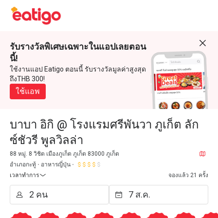
รับรางวัลพิเศษเฉพาะในแอปเลยตอน
นี้!
ใช้งานแอป Eatigo ตอนนี้ รับรางวัลมูลค่าสูงสุด
ถึงTHB 300!
ใช้แอพ
บาบา อิกิ @ โรงแรมศรีพันวา ภูเก็ต ลัก
ซ์ชัวรี พูลวิลล่า
88 หมู่. 8 วิชิต เมืองภูเก็ต ภูเก็ต 83000 ภูเก็ต
อำเภอกะทู้
อาหารญี่ปุ่น
เวลาทำการ
จองแล้ว 21 ครั้ง