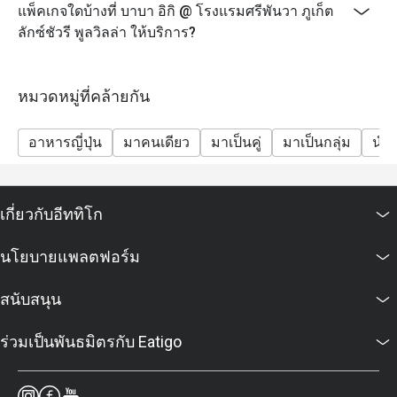
แพ็คเกจใดบ้างที่ บาบา อิกิ @ โรงแรมศรีพันวา ภูเก็ต
ลักซ์ชัวรี พูลวิลล่า ให้บริการ?
หมวดหมู่ที่คล้ายกัน
อาหารญี่ปุ่น
มาคนเดียว
มาเป็นคู่
มาเป็นกลุ่ม
นำสั
เกี่ยวกับอีททิโก
นโยบายแพลตฟอร์ม
สนับสนุน
ร่วมเป็นพันธมิตรกับ Eatigo