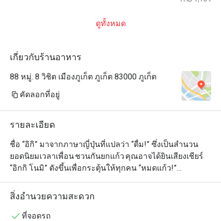
ดูทั้งหมด
เกี่ยวกับร้านอาหาร
88 หมู่. 8 วิชิต เมืองภูเก็ต ภูเก็ต 83000 ภูเก็ต
คัดลอกที่อยู่
รายละเอียด
ชื่อ “อิกิ” มาจากภาษาญี่ปุ่นที่แปลว่า “ดื่ม!” ซึ่งเป็นสำนวน
ยอดนิยมเวลาเพื่อน ชวนกันยกแก้ว คุณอาจได้ยินเสียงเชียร์ 
“อิกกิ โนมิ” ดังขึ้นเพื่อกระตุ้นให้ทุกคน “หมดแก้ว!”

ขอให้คุณสนุกกับเมนูญี่ปุ่นหลากหลายของเรา ดื่มด่ำไปกับ
สิ่งอำนวยความสะดวก
บรรยากาศอันแสนอบอุ่น เก็บเกี่ยวความทรงจำกับผอง
เพื่อน และอิ่มเอมกับอาหารญี่ปุ่นสดใหม่ที่ปรุงอย่างพิถีพิถัน
ที่จอดรถ