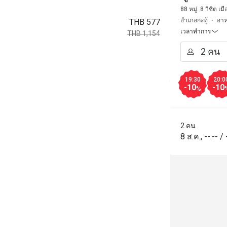
88 หมู่. 8 วิชิต เม
อำเภอกะทู้
อาห
THB 577
เวลาทำการ
THB 1,154
19:30
20:0
-10
-10
%
2 คน
8 ส.ค.
,
--:--
/