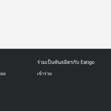
ันธุรกิจ
มื้อค่ำธุรกิจ
กิจกรรมทีม
โอกาสพิเศษ
วันครบ
ร่วมเป็นพันธมิตรกับ Eatigo
่อย
เข้าร่วม