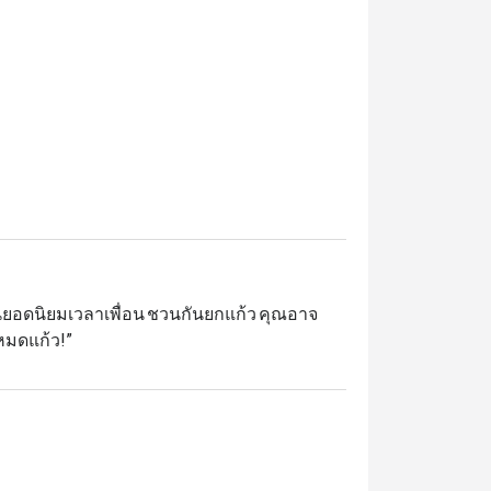
สำนวนยอดนิยมเวลาเพื่อน ชวนกันยกแก้ว คุณอาจ
“หมดแก้ว!”

กับบรรยากาศอันแสนอบอุ่น เก็บเกี่ยวความทรง
ย่างพิถีพิถันทุกจาน