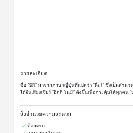
รายละเอียด
ชื่อ “อิกิ” มาจากภาษาญี่ปุ่นที่แปลว่า “ดื่ม!” ซึ่งเป็น
ได้ยินเสียงเชียร์ “อิกกิ โนมิ” ดังขึ้นเพื่อกระตุ้นให้ทุกคน 
ขอให้คุณสนุกกับเมนูญี่ปุ่นหลากหลายของเรา ดื่มด่ำไป
จำกับผองเพื่อน และอิ่มเอมกับอาหารญี่ปุ่นสดใหม่ที่ปรุงอ
สิ่งอำนวยความสะดวก
ที่จอดรถ
เมนูภาษาอังกฤษ