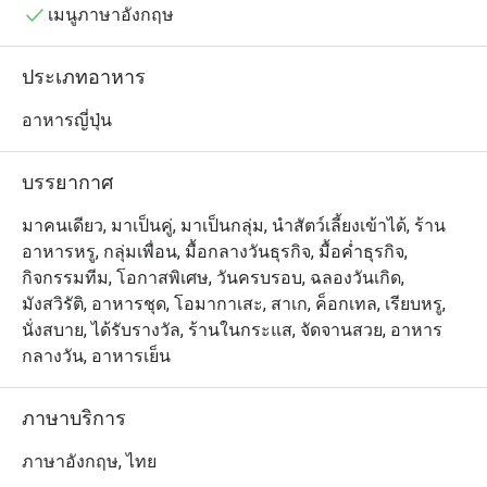
ทุกจาน
เมนูภาษาอังกฤษ
ประเภทอาหาร
อาหารญี่ปุ่น
บรรยากาศ
มาคนเดียว, มาเป็นคู่, มาเป็นกลุ่ม, นำสัตว์เลี้ยงเข้าได้, ร้าน
อาหารหรู, กลุ่มเพื่อน, มื้อกลางวันธุรกิจ, มื้อค่ำธุรกิจ,
กิจกรรมทีม, โอกาสพิเศษ, วันครบรอบ, ฉลองวันเกิด,
มังสวิรัติ, อาหารชุด, โอมากาเสะ, สาเก, ค็อกเทล, เรียบหรู,
นั่งสบาย, ได้รับรางวัล, ร้านในกระแส, จัดจานสวย, อาหาร
กลางวัน, อาหารเย็น
ภาษาบริการ
ภาษาอังกฤษ, ไทย