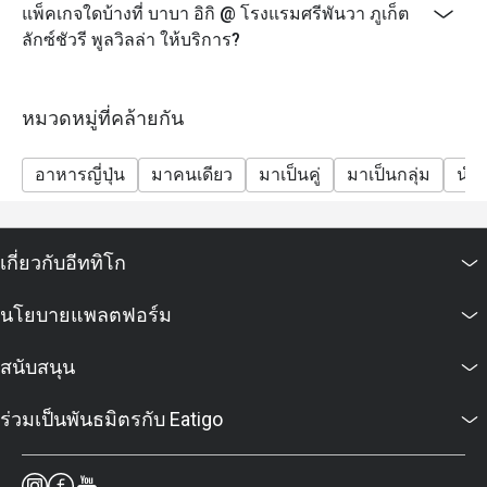
แพ็คเกจใดบ้างที่ บาบา อิกิ @ โรงแรมศรีพันวา ภูเก็ต
ลักซ์ชัวรี พูลวิลล่า ให้บริการ?
หมวดหมู่ที่คล้ายกัน
อาหารญี่ปุ่น
มาคนเดียว
มาเป็นคู่
มาเป็นกลุ่ม
นำสั
เกี่ยวกับอีททิโก
นโยบายแพลตฟอร์ม
สนับสนุน
ร่วมเป็นพันธมิตรกับ Eatigo