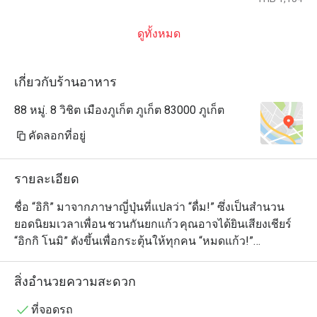
ดูทั้งหมด
เกี่ยวกับร้านอาหาร
88 หมู่. 8 วิชิต เมืองภูเก็ต ภูเก็ต 83000 ภูเก็ต
คัดลอกที่อยู่
รายละเอียด
ชื่อ “อิกิ” มาจากภาษาญี่ปุ่นที่แปลว่า “ดื่ม!” ซึ่งเป็นสำนวน
ยอดนิยมเวลาเพื่อน ชวนกันยกแก้ว คุณอาจได้ยินเสียงเชียร์ 
“อิกกิ โนมิ” ดังขึ้นเพื่อกระตุ้นให้ทุกคน “หมดแก้ว!”

ขอให้คุณสนุกกับเมนูญี่ปุ่นหลากหลายของเรา ดื่มด่ำไปกับ
สิ่งอำนวยความสะดวก
บรรยากาศอันแสนอบอุ่น เก็บเกี่ยวความทรงจำกับผอง
เพื่อน และอิ่มเอมกับอาหารญี่ปุ่นสดใหม่ที่ปรุงอย่างพิถีพิถัน
ที่จอดรถ