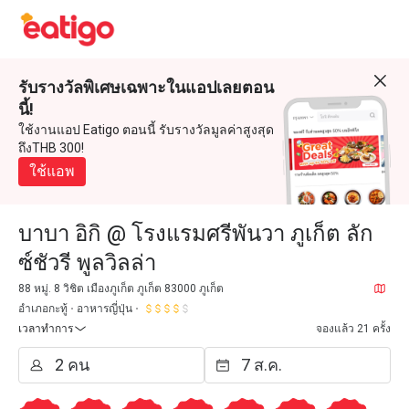
รับรางวัลพิเศษเฉพาะในแอปเลยตอน
นี้!
ใช้งานแอป Eatigo ตอนนี้ รับรางวัลมูลค่าสูงสุด
ถึงTHB 300!
ใช้แอพ
บาบา อิกิ @ โรงแรมศรีพันวา ภูเก็ต ลัก
ซ์ชัวรี พูลวิลล่า
88 หมู่. 8 วิชิต เมืองภูเก็ต ภูเก็ต 83000 ภูเก็ต
อำเภอกะทู้
อาหารญี่ปุ่น
เวลาทำการ
จองแล้ว 21 ครั้ง