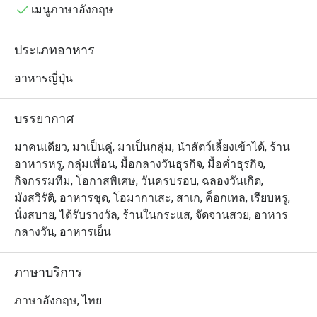
ทุกจาน
เมนูภาษาอังกฤษ
ประเภทอาหาร
อาหารญี่ปุ่น
บรรยากาศ
มาคนเดียว, มาเป็นคู่, มาเป็นกลุ่ม, นำสัตว์เลี้ยงเข้าได้, ร้าน
อาหารหรู, กลุ่มเพื่อน, มื้อกลางวันธุรกิจ, มื้อค่ำธุรกิจ,
กิจกรรมทีม, โอกาสพิเศษ, วันครบรอบ, ฉลองวันเกิด,
มังสวิรัติ, อาหารชุด, โอมากาเสะ, สาเก, ค็อกเทล, เรียบหรู,
นั่งสบาย, ได้รับรางวัล, ร้านในกระแส, จัดจานสวย, อาหาร
กลางวัน, อาหารเย็น
ภาษาบริการ
ภาษาอังกฤษ, ไทย