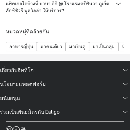
แพ็คเกจใดบ้างที่ บาบา อิกิ @ โรงแรมศรีพันวา ภูเก็ต
ลักซ์ชัวรี พูลวิลล่า ให้บริการ?
หมวดหมู่ที่คล้ายกัน
อาหารญี่ปุ่น
มาคนเดียว
มาเป็นคู่
มาเป็นกลุ่ม
นำสั
เกี่ยวกับอีททิโก
นโยบายแพลตฟอร์ม
สนับสนุน
ร่วมเป็นพันธมิตรกับ Eatigo