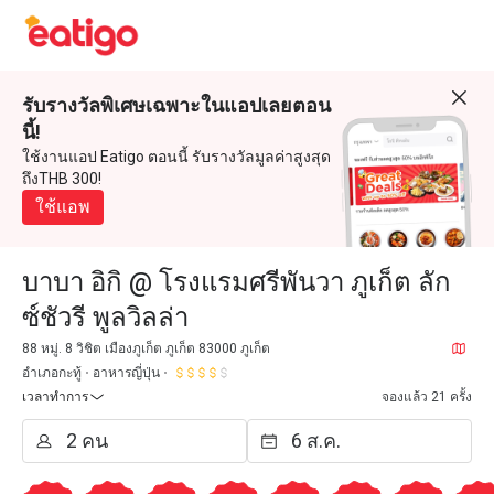
รับรางวัลพิเศษเฉพาะในแอปเลยตอน
นี้!
ใช้งานแอป Eatigo ตอนนี้ รับรางวัลมูลค่าสูงสุด
ถึงTHB 300!
ใช้แอพ
บาบา อิกิ @ โรงแรมศรีพันวา ภูเก็ต ลัก
ซ์ชัวรี พูลวิลล่า
88 หมู่. 8 วิชิต เมืองภูเก็ต ภูเก็ต 83000 ภูเก็ต
อำเภอกะทู้
อาหารญี่ปุ่น
เวลาทำการ
จองแล้ว 21 ครั้ง