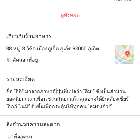
ดูทั้งหมด
เกี่ยวกับร้านอาหาร
88 หมู่. 8 วิชิต เมืองภูเก็ต ภูเก็ต 83000 ภูเก็ต
คัดลอกที่อยู่
รายละเอียด
ชื่อ “อิกิ” มาจากภาษาญี่ปุ่นที่แปลว่า “ดื่ม!” ซึ่งเป็นสำนวน
ยอดนิยมเวลาเพื่อน ชวนกันยกแก้ว คุณอาจได้ยินเสียงเชียร์ 
“อิกกิ โนมิ” ดังขึ้นเพื่อกระตุ้นให้ทุกคน “หมดแก้ว!”

ขอให้คุณสนุกกับเมนูญี่ปุ่นหลากหลายของเรา ดื่มด่ำไปกับ
สิ่งอำนวยความสะดวก
บรรยากาศอันแสนอบอุ่น เก็บเกี่ยวความทรงจำกับผอง
เพื่อน และอิ่มเอมกับอาหารญี่ปุ่นสดใหม่ที่ปรุงอย่างพิถีพิถัน
ที่จอดรถ