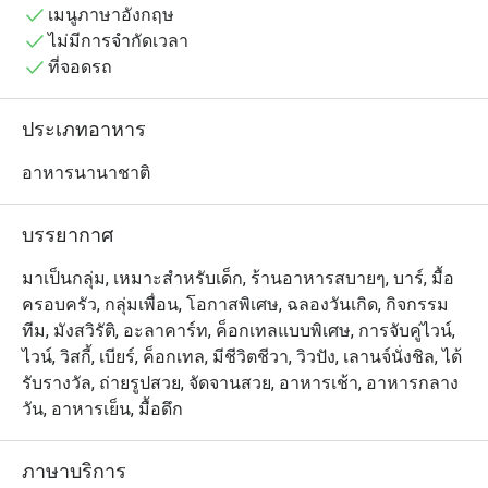
พูลบาร์, ห้องอาหาร บาบาคิว, ดิสโก้ บาบา88, พื้นที่จัด
เมนูภาษาอังกฤษ
ประชุม/งานอีเวนต์ บาบา สเปซ, ห้องเกม และร้าน ย่าหยา 
ไม่มีการจำกัดเวลา
บูทีค โดย พูล คลับ คือพื้นที่ที่แขกส่วนใหญ่นิยมมาใช้เวลา
ที่จอดรถ
พักผ่อนกันในช่วงกลางวัน หากไม่ได้ผ่อนคลายอยู่ในวิลล่า
ของตัวเอง

ประเภทอาหาร
เพลย์ลิสต์มีให้เลือกฟังหลากหลาย ค็อกเทลเย็นชื่นใจ และ
อาหารนานาชาติ
อาหารก็อร่อยถูกปาก! แนะนำให้จองล่วงหน้าเพื่อความ
สะดวก
บรรยากาศ
มาเป็นกลุ่ม, เหมาะสำหรับเด็ก, ร้านอาหารสบายๆ, บาร์, มื้อ
ครอบครัว, กลุ่มเพื่อน, โอกาสพิเศษ, ฉลองวันเกิด, กิจกรรม
ทีม, มังสวิรัติ, อะลาคาร์ท, ค็อกเทลแบบพิเศษ, การจับคู่ไวน์,
ไวน์, วิสกี้, เบียร์, ค็อกเทล, มีชีวิตชีวา, วิวปัง, เลานจ์นั่งชิล, ได้
รับรางวัล, ถ่ายรูปสวย, จัดจานสวย, อาหารเช้า, อาหารกลาง
วัน, อาหารเย็น, มื้อดึก
ภาษาบริการ