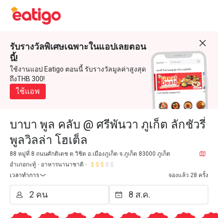
รับรางวัลพิเศษเฉพาะในแอปเลยตอน
นี้!
ใช้งานแอป Eatigo ตอนนี้ รับรางวัลมูลค่าสูงสุด
ถึงTHB 300!
ใช้แอพ
บาบา พูล คลับ @ ศรีพันวา ภูเก็ต ลักชัวรี่
พูลวิลล่า โฮเต็ล
88 หมู่ที่ 8 ถนนศักดิเดช ต.วิชิต อ.เมืองภูเก็ต จ.ภูเก็ต 83000 ภูเก็ต
อำเภอกะทู้
อาหารนานาชาติ
เวลาทำการ
จองแล้ว 28 ครั้ง