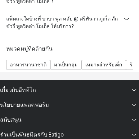
ชัวรี่ พูลวิลล่า โฮเต็ล ?
แพ็คเกจใดบ้างที่ บาบา พูล คลับ @ ศรีพันวา ภูเก็ต ลัก
ชัวรี่ พูลวิลล่า โฮเต็ล ให้บริการ?
หมวดหมู่ที่คล้ายกัน
อาหารนานาชาติ
มาเป็นกลุ่ม
เหมาะสำหรับเด็ก
ร้า
เกี่ยวกับอีททิโก
นโยบายแพลตฟอร์ม
สนับสนุน
ร่วมเป็นพันธมิตรกับ Eatigo