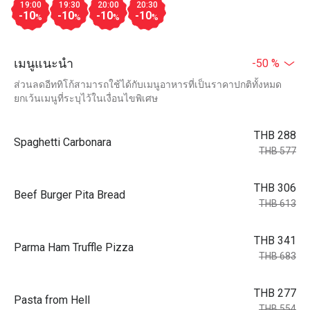
19:00
19:30
20:00
20:30
-10
-10
-10
-10
%
%
%
%
เมนูแนะนำ
-50 %
ส่วนลดอีททิโก้สามารถใช้ได้กับเมนูอาหารที่เป็นราคาปกติทั้งหมด
ยกเว้นเมนูที่ระบุไว้ในเงื่อนไขพิเศษ
THB 288
Spaghetti Carbonara
THB 577
THB 306
Beef Burger Pita Bread
THB 613
THB 341
Parma Ham Truffle Pizza
THB 683
THB 277
Pasta from Hell
THB 554