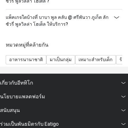
ชัวรี่ พูลวิลล่า โฮเต็ล ?
แพ็คเกจใดบ้างที่ บาบา พูล คลับ @ ศรีพันวา ภูเก็ต ลัก
ชัวรี่ พูลวิลล่า โฮเต็ล ให้บริการ?
หมวดหมู่ที่คล้ายกัน
อาหารนานาชาติ
มาเป็นกลุ่ม
เหมาะสำหรับเด็ก
ร้า
เกี่ยวกับอีททิโก
นโยบายแพลตฟอร์ม
สนับสนุน
ร่วมเป็นพันธมิตรกับ Eatigo