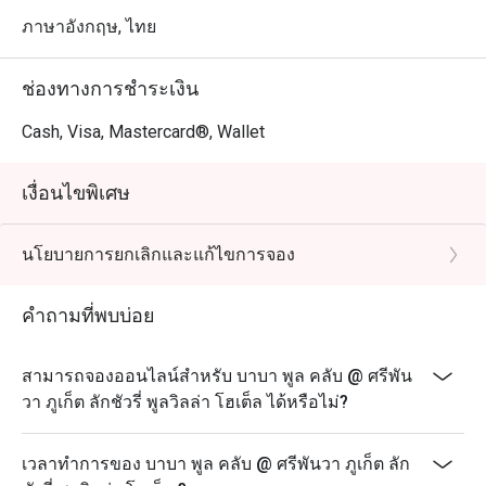
ภาษาอังกฤษ, ไทย
ช่องทางการชำระเงิน
Cash, Visa, Mastercard®, Wallet
เงื่อนไขพิเศษ
นโยบายการยกเลิกและแก้ไขการจอง
คำถามที่พบบ่อย
สามารถจองออนไลน์สำหรับ บาบา พูล คลับ @ ศรีพัน
วา ภูเก็ต ลักชัวรี่ พูลวิลล่า โฮเต็ล ได้หรือไม่?
เวลาทำการของ บาบา พูล คลับ @ ศรีพันวา ภูเก็ต ลัก