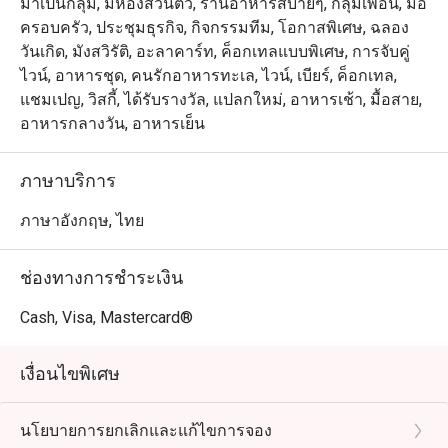
มาเป็นกลุ่ม, มีห้องส่วนตัว, ร้านอาหารสบายๆ, กลุ่มเพื่อน, มื้อ
ครอบครัว, ประชุมธุรกิจ, กิจกรรมทีม, โอกาสพิเศษ, ฉลอง
วันเกิด, มังสวิรัติ, อะลาคาร์ท, ค็อกเทลแบบพิเศษ, การจับคู่
ไวน์, อาหารชุด, คนรักอาหารทะเล, ไวน์, เบียร์, ค็อกเทล,
แชมเปญ, วิสกี้, ได้รับรางวัล, แปลกใหม่, อาหารเช้า, มื้อสาย,
อาหารกลางวัน, อาหารเย็น
ภาษาบริการ
ภาษาอังกฤษ, ไทย
ช่องทางการชำระเงิน
Cash, Visa, Mastercard®
เงื่อนไขพิเศษ
นโยบายการยกเลิกและแก้ไขการจอง