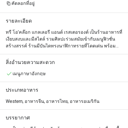
คัดลอกที่อยู่
รายละเอียด
ทรี โอ’คล๊อก แกลเลอรี แอนด์ เรสเตอรองต์ เป็นร้านอาหารที่
เงียบสงบและมีสไตล์ รวมศิลปะร่วมสมัยเข้ากับเมนูฟิวชั่น
สร้างสรรค์ ร้านมีบันไดทรงนาฬิกาทรายที่โดดเด่น พร้อม
ด้วยหลังคากระจกและวิวสวน ให้บรรยากาศสงบเหมาะกับ
คนรักศิลปะและผู้ที่ต้องการมื้ออาหารผ่อนคลาย เมนูเน้น
สิ่งอำนวยความสะดวก
วัตถุดิบสดใหม่ท้องถิ่น เสิร์ฟอย่างสวยงาม พร้อมทั้งมีการจัด
แสดงงานศิลปะหมุนเวียนและเวิร์กช็อปต่างๆ ทำให้ที่นี่เป็น
เมนูภาษาอังกฤษ
ทั้งประสบการณ์ทางวัฒนธรรมและการรับประทานอาหาร
ในที่เดียว
ประเภทอาหาร
Western, อาหารจีน, อาหารไทย, อาหารอเมริกัน
บรรยากาศ