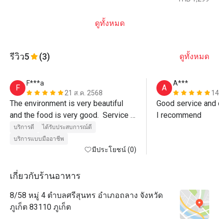
ดูทั้งหมด
รีวิว
5
(3)
ดูทั้งหมด
F***a
A***
F
A
21 ส.ค. 2568
14
The environment is very beautiful 
Good service and d
and the food is very good.  Service 
I recommend
was also excellent, Paulo the 
บริการดี
ได้รับประสบการณ์ดี
manager even walked us out of the 
บริการแบบมืออาชีพ
restaurant.  Must visit. 
มีประโยชน์ (0)
เกี่ยวกับร้านอาหาร
8/58 หมู่ 4 ตำบลศรีสุนทร อำเภอถลาง จังหวัด
ภูเก็ต 83110 ภูเก็ต