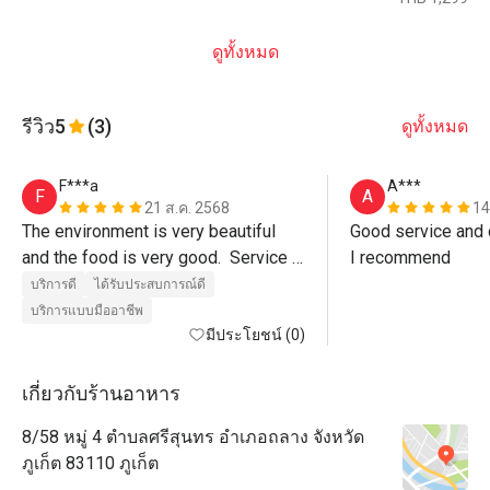
ดูทั้งหมด
รีวิว
5
(3)
ดูทั้งหมด
F***a
A***
F
A
21 ส.ค. 2568
14
The environment is very beautiful 
Good service and d
and the food is very good.  Service 
I recommend
was also excellent, Paulo the 
บริการดี
ได้รับประสบการณ์ดี
manager even walked us out of the 
บริการแบบมืออาชีพ
restaurant.  Must visit. 
มีประโยชน์ (0)
เกี่ยวกับร้านอาหาร
8/58 หมู่ 4 ตำบลศรีสุนทร อำเภอถลาง จังหวัด
ภูเก็ต 83110 ภูเก็ต