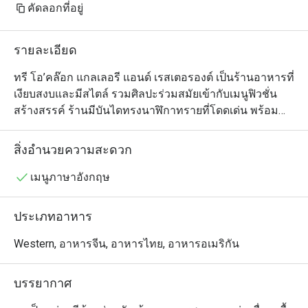
คัดลอกที่อยู่
รายละเอียด
ทรี โอ’คล๊อก แกลเลอรี แอนด์ เรสเตอรองต์ เป็นร้านอาหารที่
เงียบสงบและมีสไตล์ รวมศิลปะร่วมสมัยเข้ากับเมนูฟิวชั่น
สร้างสรรค์ ร้านมีบันไดทรงนาฬิกาทรายที่โดดเด่น พร้อม
ด้วยหลังคากระจกและวิวสวน ให้บรรยากาศสงบเหมาะกับ
คนรักศิลปะและผู้ที่ต้องการมื้ออาหารผ่อนคลาย เมนูเน้น
สิ่งอำนวยความสะดวก
วัตถุดิบสดใหม่ท้องถิ่น เสิร์ฟอย่างสวยงาม พร้อมทั้งมีการจัด
แสดงงานศิลปะหมุนเวียนและเวิร์กช็อปต่างๆ ทำให้ที่นี่เป็น
เมนูภาษาอังกฤษ
ทั้งประสบการณ์ทางวัฒนธรรมและการรับประทานอาหาร
ในที่เดียว
ประเภทอาหาร
Western, อาหารจีน, อาหารไทย, อาหารอเมริกัน
บรรยากาศ