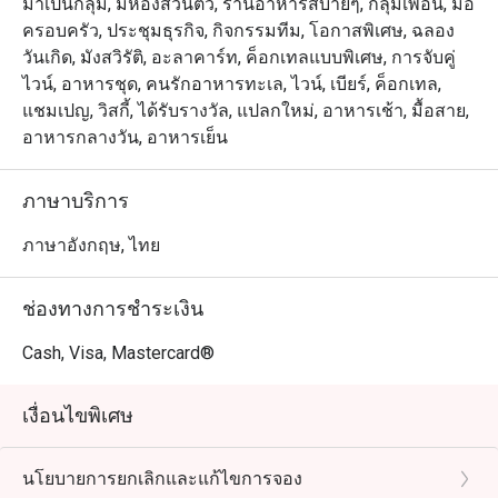
มาเป็นกลุ่ม, มีห้องส่วนตัว, ร้านอาหารสบายๆ, กลุ่มเพื่อน, มื้อ
ครอบครัว, ประชุมธุรกิจ, กิจกรรมทีม, โอกาสพิเศษ, ฉลอง
วันเกิด, มังสวิรัติ, อะลาคาร์ท, ค็อกเทลแบบพิเศษ, การจับคู่
ไวน์, อาหารชุด, คนรักอาหารทะเล, ไวน์, เบียร์, ค็อกเทล,
แชมเปญ, วิสกี้, ได้รับรางวัล, แปลกใหม่, อาหารเช้า, มื้อสาย,
อาหารกลางวัน, อาหารเย็น
ภาษาบริการ
ภาษาอังกฤษ, ไทย
ช่องทางการชำระเงิน
Cash, Visa, Mastercard®
เงื่อนไขพิเศษ
นโยบายการยกเลิกและแก้ไขการจอง