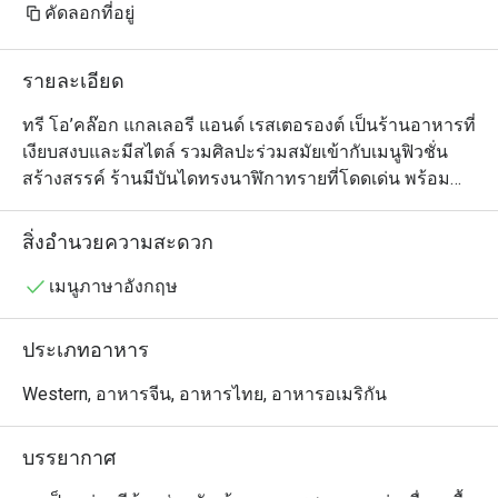
คัดลอกที่อยู่
รายละเอียด
ทรี โอ’คล๊อก แกลเลอรี แอนด์ เรสเตอรองต์ เป็นร้านอาหารที่
เงียบสงบและมีสไตล์ รวมศิลปะร่วมสมัยเข้ากับเมนูฟิวชั่น
สร้างสรรค์ ร้านมีบันไดทรงนาฬิกาทรายที่โดดเด่น พร้อม
ด้วยหลังคากระจกและวิวสวน ให้บรรยากาศสงบเหมาะกับ
คนรักศิลปะและผู้ที่ต้องการมื้ออาหารผ่อนคลาย เมนูเน้น
สิ่งอำนวยความสะดวก
วัตถุดิบสดใหม่ท้องถิ่น เสิร์ฟอย่างสวยงาม พร้อมทั้งมีการจัด
แสดงงานศิลปะหมุนเวียนและเวิร์กช็อปต่างๆ ทำให้ที่นี่เป็น
เมนูภาษาอังกฤษ
ทั้งประสบการณ์ทางวัฒนธรรมและการรับประทานอาหาร
ในที่เดียว
ประเภทอาหาร
Western, อาหารจีน, อาหารไทย, อาหารอเมริกัน
บรรยากาศ