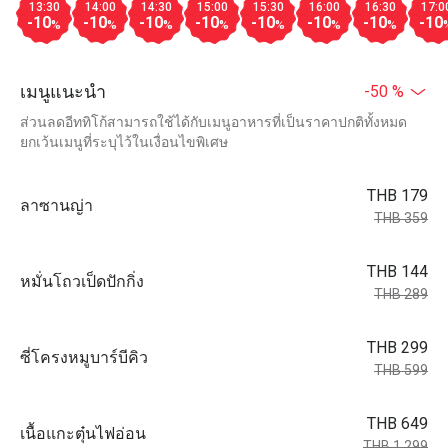
13:30
14:00
14:30
15:00
15:30
16:00
16:30
17:0
-10
-10
-10
-10
-10
-10
-10
-10
%
%
%
%
%
%
%
เมนูแนะนำ
-50 %
ส่วนลดอีททิโก้สามารถใช้ได้กับเมนูอาหารที่เป็นราคาปกติทั้งหมด
ยกเว้นเมนูที่ระบุไว้ในเงื่อนไขพิเศษ
THB 179
ลาซานญ่า
THB 359
THB 144
หมั่นโถวเป็ดปักกิ่ง
THB 289
THB 299
ซี่โครงหมูบาร์บีคิว
THB 599
THB 649
เนื้อแกะตุ๋นไฟอ่อน
THB 1,299