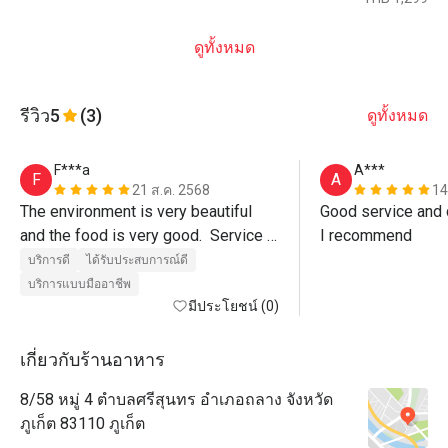
ดูทั้งหมด
รีวิว
5
(3)
ดูทั้งหมด
F***a
A***
F
A
21 ส.ค. 2568
14
The environment is very beautiful 
Good service and d
and the food is very good.  Service 
I recommend
was also excellent, Paulo the 
บริการดี
ได้รับประสบการณ์ดี
manager even walked us out of the 
บริการแบบมืออาชีพ
restaurant.  Must visit. 
มีประโยชน์ (0)
เกี่ยวกับร้านอาหาร
8/58 หมู่ 4 ตำบลศรีสุนทร อำเภอถลาง จังหวัด
ภูเก็ต 83110 ภูเก็ต