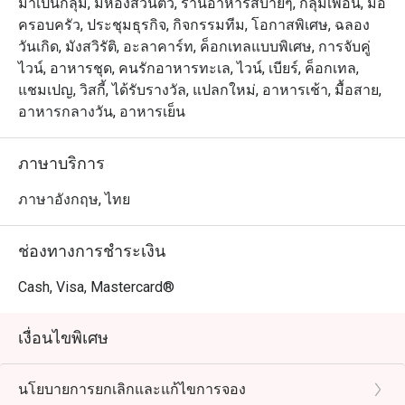
มาเป็นกลุ่ม, มีห้องส่วนตัว, ร้านอาหารสบายๆ, กลุ่มเพื่อน, มื้อ
ครอบครัว, ประชุมธุรกิจ, กิจกรรมทีม, โอกาสพิเศษ, ฉลอง
วันเกิด, มังสวิรัติ, อะลาคาร์ท, ค็อกเทลแบบพิเศษ, การจับคู่
ไวน์, อาหารชุด, คนรักอาหารทะเล, ไวน์, เบียร์, ค็อกเทล,
แชมเปญ, วิสกี้, ได้รับรางวัล, แปลกใหม่, อาหารเช้า, มื้อสาย,
อาหารกลางวัน, อาหารเย็น
ภาษาบริการ
ภาษาอังกฤษ, ไทย
ช่องทางการชำระเงิน
Cash, Visa, Mastercard®
เงื่อนไขพิเศษ
นโยบายการยกเลิกและแก้ไขการจอง