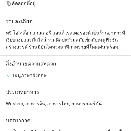
คัดลอกที่อยู่
รายละเอียด
ทรี โอ’คล๊อก แกลเลอรี แอนด์ เรสเตอรองต์ เป็นร้านอาหารที่
เงียบสงบและมีสไตล์ รวมศิลปะร่วมสมัยเข้ากับเมนูฟิวชั่น
สร้างสรรค์ ร้านมีบันไดทรงนาฬิกาทรายที่โดดเด่น พร้อม
ด้วยหลังคากระจกและวิวสวน ให้บรรยากาศสงบเหมาะกับ
คนรักศิลปะและผู้ที่ต้องการมื้ออาหารผ่อนคลาย เมนูเน้น
สิ่งอำนวยความสะดวก
วัตถุดิบสดใหม่ท้องถิ่น เสิร์ฟอย่างสวยงาม พร้อมทั้งมีการจัด
แสดงงานศิลปะหมุนเวียนและเวิร์กช็อปต่างๆ ทำให้ที่นี่เป็น
เมนูภาษาอังกฤษ
ทั้งประสบการณ์ทางวัฒนธรรมและการรับประทานอาหาร
ในที่เดียว
ประเภทอาหาร
Western, อาหารจีน, อาหารไทย, อาหารอเมริกัน
บรรยากาศ