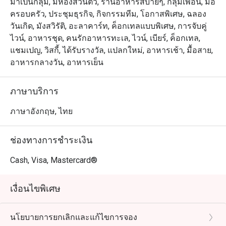
มาเป็นกลุ่ม, มีห้องส่วนตัว, ร้านอาหารสบายๆ, กลุ่มเพื่อน, มื้อ
ครอบครัว, ประชุมธุรกิจ, กิจกรรมทีม, โอกาสพิเศษ, ฉลอง
วันเกิด, มังสวิรัติ, อะลาคาร์ท, ค็อกเทลแบบพิเศษ, การจับคู่
ไวน์, อาหารชุด, คนรักอาหารทะเล, ไวน์, เบียร์, ค็อกเทล,
แชมเปญ, วิสกี้, ได้รับรางวัล, แปลกใหม่, อาหารเช้า, มื้อสาย,
อาหารกลางวัน, อาหารเย็น
ภาษาบริการ
ภาษาอังกฤษ, ไทย
ช่องทางการชำระเงิน
Cash, Visa, Mastercard®
เงื่อนไขพิเศษ
นโยบายการยกเลิกและแก้ไขการจอง