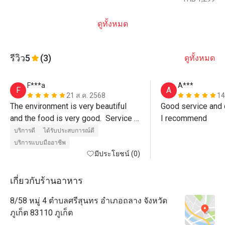
ดูทั้งหมด
รีวิว
5
(3)
ดูทั้งหมด
F***a
A***
F
A
21 ส.ค. 2568
14
The environment is very beautiful 
Good service and d
and the food is very good.  Service 
I recommend
was also excellent, Paulo the 
บริการดี
ได้รับประสบการณ์ดี
manager even walked us out of the 
บริการแบบมืออาชีพ
restaurant.  Must visit. 
มีประโยชน์ (0)
เกี่ยวกับร้านอาหาร
8/58 หมู่ 4 ตำบลศรีสุนทร อำเภอถลาง จังหวัด
ภูเก็ต 83110 ภูเก็ต