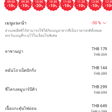
09:00
09:30
10:00
10:30
11:00
11:30
12:00
12:3
-10
-10
-20
-10
-10
-10
-10
-10
%
%
%
%
%
%
%
เมนูแนะนำ
-50 %
ส่วนลดอีททิโก้สามารถใช้ได้กับเมนูอาหารที่เป็นราคาปกติทั้งหมด
ยกเว้นเมนูที่ระบุไว้ในเงื่อนไขพิเศษ
THB 179
ลาซานญ่า
THB 359
THB 144
หมั่นโถวเป็ดปักกิ่ง
THB 289
THB 299
ซี่โครงหมูบาร์บีคิว
THB 599
THB 649
เนื้อแกะตุ๋นไฟอ่อน
THB 1,299