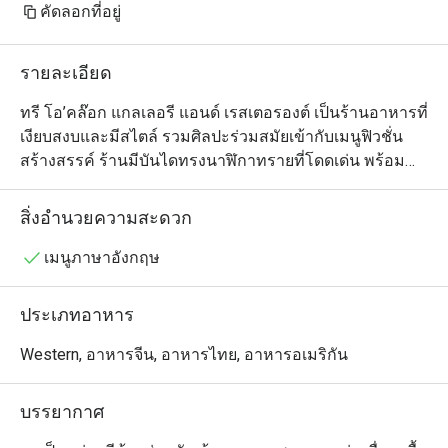
คัดลอกที่อยู่
รายละเอียด
ทรี โอ’คล๊อก แกลเลอรี แอนด์ เรสเตอรองต์ เป็นร้านอาหารที่
เงียบสงบและมีสไตล์ รวมศิลปะร่วมสมัยเข้ากับเมนูฟิวชั่น
สร้างสรรค์ ร้านมีบันไดทรงนาฬิกาทรายที่โดดเด่น พร้อม
ด้วยหลังคากระจกและวิวสวน ให้บรรยากาศสงบเหมาะกับ
คนรักศิลปะและผู้ที่ต้องการมื้ออาหารผ่อนคลาย เมนูเน้น
สิ่งอำนวยความสะดวก
วัตถุดิบสดใหม่ท้องถิ่น เสิร์ฟอย่างสวยงาม พร้อมทั้งมีการจัด
แสดงงานศิลปะหมุนเวียนและเวิร์กช็อปต่างๆ ทำให้ที่นี่เป็น
เมนูภาษาอังกฤษ
ทั้งประสบการณ์ทางวัฒนธรรมและการรับประทานอาหาร
ในที่เดียว
ประเภทอาหาร
Western, อาหารจีน, อาหารไทย, อาหารอเมริกัน
บรรยากาศ