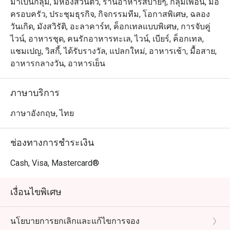
มาเป็นกลุ่ม, มีห้องส่วนตัว, ร้านอาหารสบายๆ, กลุ่มเพื่อน, มื้อ
ครอบครัว, ประชุมธุรกิจ, กิจกรรมทีม, โอกาสพิเศษ, ฉลอง
วันเกิด, มังสวิรัติ, อะลาคาร์ท, ค็อกเทลแบบพิเศษ, การจับคู่
ไวน์, อาหารชุด, คนรักอาหารทะเล, ไวน์, เบียร์, ค็อกเทล,
แชมเปญ, วิสกี้, ได้รับรางวัล, แปลกใหม่, อาหารเช้า, มื้อสาย,
อาหารกลางวัน, อาหารเย็น
ภาษาบริการ
ภาษาอังกฤษ, ไทย
ช่องทางการชำระเงิน
Cash, Visa, Mastercard®
เงื่อนไขพิเศษ
นโยบายการยกเลิกและแก้ไขการจอง