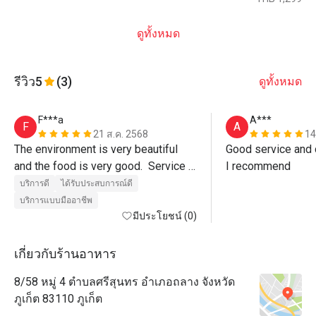
ดูทั้งหมด
รีวิว
5
(3)
ดูทั้งหมด
F***a
A***
F
A
21 ส.ค. 2568
14
The environment is very beautiful 
Good service and d
and the food is very good.  Service 
I recommend
was also excellent, Paulo the 
บริการดี
ได้รับประสบการณ์ดี
manager even walked us out of the 
บริการแบบมืออาชีพ
restaurant.  Must visit. 
มีประโยชน์ (0)
เกี่ยวกับร้านอาหาร
8/58 หมู่ 4 ตำบลศรีสุนทร อำเภอถลาง จังหวัด
ภูเก็ต 83110 ภูเก็ต