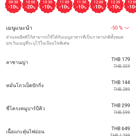
09:30
10:00
10:30
11:00
11:30
12:00
12:30
13:0
-10
-20
-10
-10
-10
-10
-10
-10
%
%
%
%
%
%
%
เมนูแนะนำ
-50 %
ส่วนลดอีททิโก้สามารถใช้ได้กับเมนูอาหารที่เป็นราคาปกติทั้งหมด
ยกเว้นเมนูที่ระบุไว้ในเงื่อนไขพิเศษ
THB 179
ลาซานญ่า
THB 359
THB 144
หมั่นโถวเป็ดปักกิ่ง
THB 289
THB 299
ซี่โครงหมูบาร์บีคิว
THB 599
THB 649
เนื้อแกะตุ๋นไฟอ่อน
THB 1,299