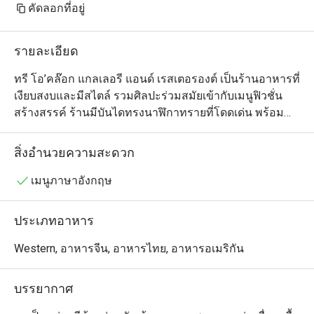
คัดลอกที่อยู่
รายละเอียด
ทรี โอ’คล๊อก แกลเลอรี แอนด์ เรสเตอรองต์ เป็นร้านอาหารที่
เงียบสงบและมีสไตล์ รวมศิลปะร่วมสมัยเข้ากับเมนูฟิวชั่น
สร้างสรรค์ ร้านมีบันไดทรงนาฬิกาทรายที่โดดเด่น พร้อม
ด้วยหลังคากระจกและวิวสวน ให้บรรยากาศสงบเหมาะกับ
คนรักศิลปะและผู้ที่ต้องการมื้ออาหารผ่อนคลาย เมนูเน้น
สิ่งอำนวยความสะดวก
วัตถุดิบสดใหม่ท้องถิ่น เสิร์ฟอย่างสวยงาม พร้อมทั้งมีการจัด
แสดงงานศิลปะหมุนเวียนและเวิร์กช็อปต่างๆ ทำให้ที่นี่เป็น
เมนูภาษาอังกฤษ
ทั้งประสบการณ์ทางวัฒนธรรมและการรับประทานอาหาร
ในที่เดียว
ประเภทอาหาร
Western, อาหารจีน, อาหารไทย, อาหารอเมริกัน
บรรยากาศ