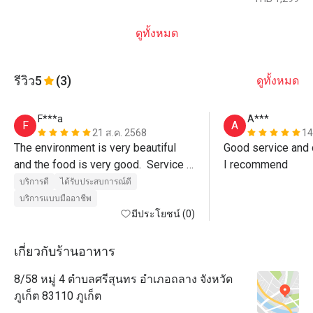
ดูทั้งหมด
รีวิว
5
(3)
ดูทั้งหมด
F***a
A***
F
A
21 ส.ค. 2568
14
The environment is very beautiful 
Good service and d
and the food is very good.  Service 
I recommend
was also excellent, Paulo the 
บริการดี
ได้รับประสบการณ์ดี
manager even walked us out of the 
บริการแบบมืออาชีพ
restaurant.  Must visit. 
มีประโยชน์ (0)
เกี่ยวกับร้านอาหาร
8/58 หมู่ 4 ตำบลศรีสุนทร อำเภอถลาง จังหวัด
ภูเก็ต 83110 ภูเก็ต