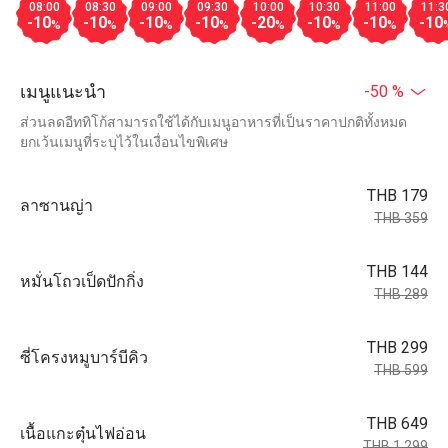
08:00
08:30
09:00
09:30
10:00
10:30
11:00
11:3
-10
-10
-10
-10
-20
-10
-10
-10
%
%
%
%
%
%
%
เมนูแนะนำ
-50 %
ส่วนลดอีททิโก้สามารถใช้ได้กับเมนูอาหารที่เป็นราคาปกติทั้งหมด
ยกเว้นเมนูที่ระบุไว้ในเงื่อนไขพิเศษ
THB 179
ลาซานญ่า
THB 359
THB 144
หมั่นโถวเป็ดปักกิ่ง
THB 289
THB 299
ซี่โครงหมูบาร์บีคิว
THB 599
THB 649
เนื้อแกะตุ๋นไฟอ่อน
THB 1,299