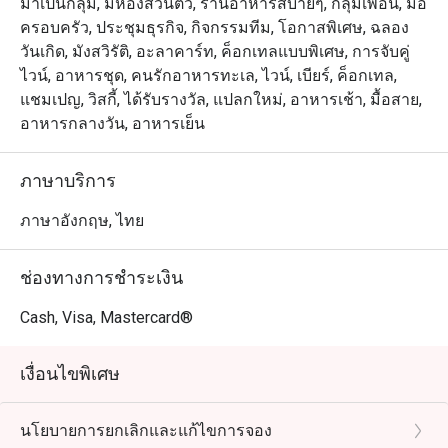
มาเป็นกลุ่ม, มีห้องส่วนตัว, ร้านอาหารสบายๆ, กลุ่มเพื่อน, มื้อ
ครอบครัว, ประชุมธุรกิจ, กิจกรรมทีม, โอกาสพิเศษ, ฉลอง
วันเกิด, มังสวิรัติ, อะลาคาร์ท, ค็อกเทลแบบพิเศษ, การจับคู่
ไวน์, อาหารชุด, คนรักอาหารทะเล, ไวน์, เบียร์, ค็อกเทล,
แชมเปญ, วิสกี้, ได้รับรางวัล, แปลกใหม่, อาหารเช้า, มื้อสาย,
อาหารกลางวัน, อาหารเย็น
ภาษาบริการ
ภาษาอังกฤษ, ไทย
ช่องทางการชำระเงิน
Cash, Visa, Mastercard®
เงื่อนไขพิเศษ
นโยบายการยกเลิกและแก้ไขการจอง