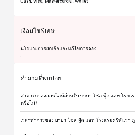
Cash, Visa, Mastercard®, Wallet
เงื่อนไขพิเศษ
นโยบายการยกเลิกและแก้ไขการจอง
คำถามที่พบบ่อย
สามารถจองออนไลน์สำหรับ บาบา โซล ฟู้ด แอท โรงแรมศรี
หรือไม่?
เวลาทำการของ บาบา โซล ฟู้ด แอท โรงแรมศรีพันวา ภูเก็