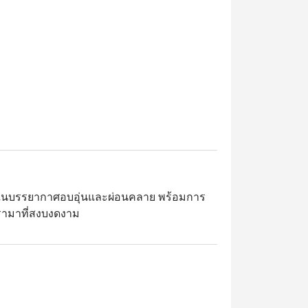
ยในบรรยากาศอบอุ่นและผ่อนคลาย พร้อมการ
มาที่สงบงดงาม

ห้คุณได้เพลิดเพลินกับมื้ออาหารแบบไทย ๆ ร่วม
พร้อมมอบประสบการณ์การรับประทานอาหารไทย