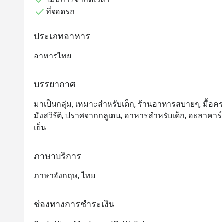
สไตล์บ้าน ๆ ที่ตอบโจทย์ทุกคนที่รักอาหารไทยแท้ ๆ"
ที่จอดรถ
ประเภทอาหาร
อาหารไทย
บรรยากาศ
มาเป็นกลุ่ม, เหมาะสำหรับเด็ก, ร้านอาหารสบายๆ, มื้อครอ
มังสวิรัติ, ปราศจากกลูเตน, อาหารสำหรับเด็ก, อะลาคาร์
เย็น
ภาษาบริการ
ภาษาอังกฤษ, ไทย
ช่องทางการชำระเงิน