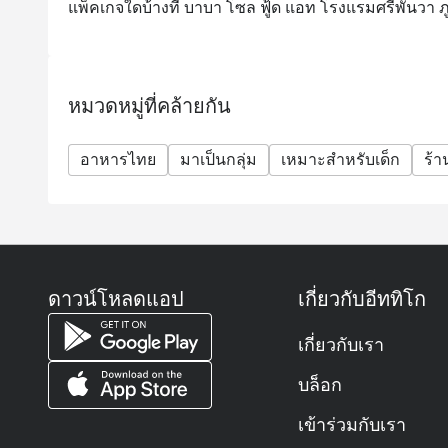
แพ็คเกจใดบ้างที่ บาบา โซล ฟู้ด แอท โรงแรมศรีพันวา ภูเ
หมวดหมู่ที่คล้ายกัน
อาหารไทย
มาเป็นกลุ่ม
เหมาะสำหรับเด็ก
ร้
ดาวน์โหลดแอป
เกี่ยวกับอีททิโก
เกี่ยวกับเรา
บล็อก
เข้าร่วมกับเรา