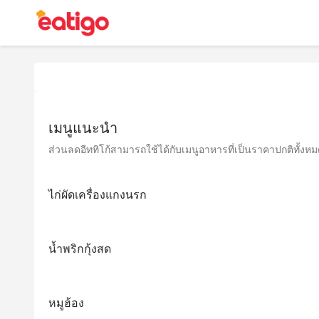
เมนูแนะนำ
ส่วนลดอีททิโก้สามารถใช้ได้กับเมนูอาหารที่เป็นราคาปกติทั้งหมด 
ไก่ผัดเครื่องแกงนรก
น้ำพริกกุ้งสด
หมูฮ้อง