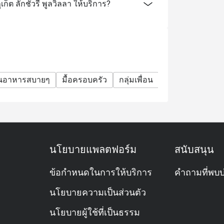
ก็ต ลักชัวรี พูลวิลลา ให้บริการ?
านอาหารสบายๆ
มื้อครอบครัว
กลุ่มเพื่อน
โอกาสพิเศษ
ฉ
นโยบายแพลตฟอร์ม
สนับสนุน
ข้อกำหนดในการให้บริการ
คำถามที่พบบ
นโยบายความเป็นส่วนตัว
นโยบายผู้ใช้ที่เป็นธรรม