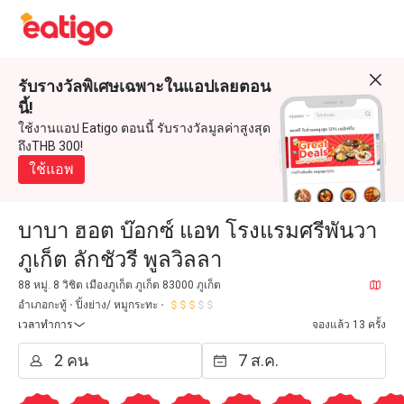
รับรางวัลพิเศษเฉพาะในแอปเลยตอน
นี้!
ใช้งานแอป Eatigo ตอนนี้ รับรางวัลมูลค่าสูงสุด
ถึงTHB 300!
ใช้แอพ
บาบา ฮอต บ๊อกซ์ แอท โรงแรมศรีพันวา
ภูเก็ต ลักชัวรี พูลวิลลา
88 หมู่. 8 วิชิต เมืองภูเก็ต ภูเก็ต 83000 ภูเก็ต
อำเภอกะทู้
ปิ้งย่าง/ หมูกระทะ
เวลาทำการ
จองแล้ว 13 ครั้ง