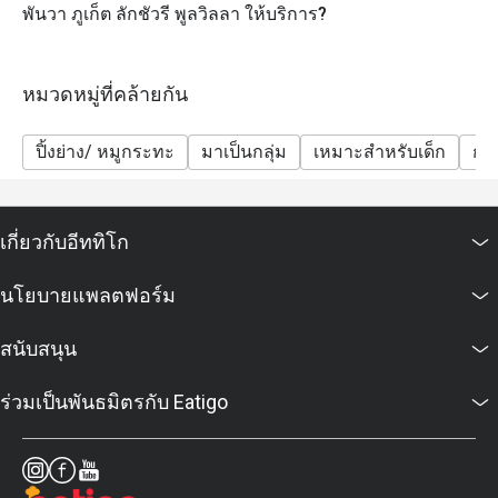
พันวา ภูเก็ต ลักชัวรี พูลวิลลา ให้บริการ?
หมวดหมู่ที่คล้ายกัน
ปิ้งย่าง/ หมูกระทะ
มาเป็นกลุ่ม
เหมาะสำหรับเด็ก
กลุ
เกี่ยวกับอีททิโก
นโยบายแพลตฟอร์ม
สนับสนุน
ร่วมเป็นพันธมิตรกับ Eatigo