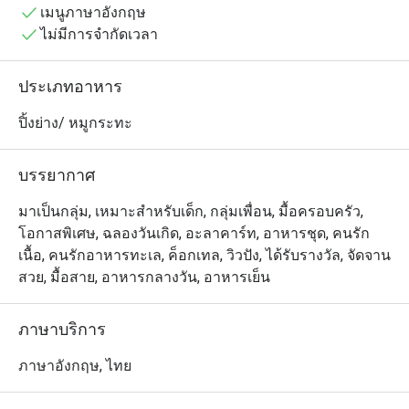
เมนูภาษาอังกฤษ
เลือกได้จากเนื้อสัตว์และอาหารทะเลหลากหลายชนิด พร้อม
ไม่มีการจำกัดเวลา
ด้วยซอสและเครื่องเคียงต่าง ๆ เนื้อและอาหารทะเลคุณภาพ
พรีเมียมที่หมักและย่างอย่างลงตัวในเตาย่างสเปน โจสเปอร์ 
ประเภทอาหาร
ซึ่งเป็นการผสมผสานอย่างหรูหราระหว่างเตาย่างและเตาอบ 
ทำให้ที่นี่เป็นหนึ่งในจุดหมายของอาหารมุสลิมที่ดีที่สุด
ปิ้งย่าง/ หมูกระทะ
สำหรับวันหยุดของคุณ

บรรยากาศ
ผ่อนคลายและเพลิดเพลินกับวันของคุณที่สระว่ายน้ำริมป่า
พร้อมน้ำตก รายล้อมด้วยต้นไม้ใหญ่สวยงามและสง่างาม!"
มาเป็นกลุ่ม, เหมาะสำหรับเด็ก, กลุ่มเพื่อน, มื้อครอบครัว,
โอกาสพิเศษ, ฉลองวันเกิด, อะลาคาร์ท, อาหารชุด, คนรัก
เนื้อ, คนรักอาหารทะเล, ค็อกเทล, วิวปัง, ได้รับรางวัล, จัดจาน
สวย, มื้อสาย, อาหารกลางวัน, อาหารเย็น
ภาษาบริการ
ภาษาอังกฤษ, ไทย