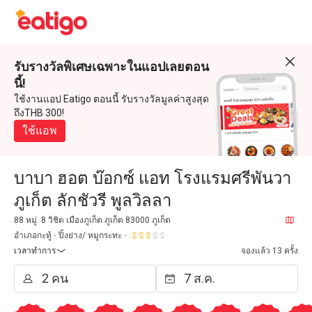
รับรางวัลพิเศษเฉพาะในแอปเลยตอน
นี้!
ใช้งานแอป Eatigo ตอนนี้ รับรางวัลมูลค่าสูงสุด
ถึงTHB 300!
ใช้แอพ
บาบา ฮอต บ๊อกซ์ แอท โรงแรมศรีพันวา
ภูเก็ต ลักชัวรี พูลวิลลา
88 หมู่. 8 วิชิต เมืองภูเก็ต ภูเก็ต 83000 ภูเก็ต
อำเภอกะทู้
ปิ้งย่าง/ หมูกระทะ
เวลาทำการ
จองแล้ว 13 ครั้ง