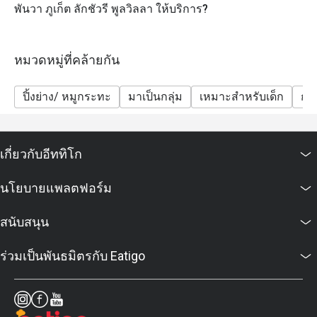
พันวา ภูเก็ต ลักชัวรี พูลวิลลา ให้บริการ?
หมวดหมู่ที่คล้ายกัน
ปิ้งย่าง/ หมูกระทะ
มาเป็นกลุ่ม
เหมาะสำหรับเด็ก
กลุ
เกี่ยวกับอีททิโก
นโยบายแพลตฟอร์ม
สนับสนุน
ร่วมเป็นพันธมิตรกับ Eatigo