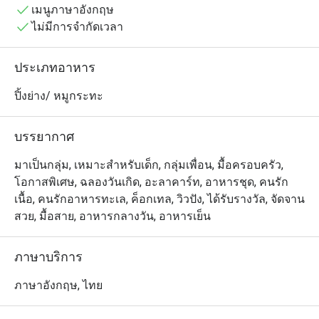
เมนูภาษาอังกฤษ
เลือกได้จากเนื้อสัตว์และอาหารทะเลหลากหลายชนิด พร้อม
ไม่มีการจำกัดเวลา
ด้วยซอสและเครื่องเคียงต่าง ๆ เนื้อและอาหารทะเลคุณภาพ
พรีเมียมที่หมักและย่างอย่างลงตัวในเตาย่างสเปน โจสเปอร์ 
ประเภทอาหาร
ซึ่งเป็นการผสมผสานอย่างหรูหราระหว่างเตาย่างและเตาอบ 
ทำให้ที่นี่เป็นหนึ่งในจุดหมายของอาหารมุสลิมที่ดีที่สุด
ปิ้งย่าง/ หมูกระทะ
สำหรับวันหยุดของคุณ

บรรยากาศ
ผ่อนคลายและเพลิดเพลินกับวันของคุณที่สระว่ายน้ำริมป่า
พร้อมน้ำตก รายล้อมด้วยต้นไม้ใหญ่สวยงามและสง่างาม!"
มาเป็นกลุ่ม, เหมาะสำหรับเด็ก, กลุ่มเพื่อน, มื้อครอบครัว,
โอกาสพิเศษ, ฉลองวันเกิด, อะลาคาร์ท, อาหารชุด, คนรัก
เนื้อ, คนรักอาหารทะเล, ค็อกเทล, วิวปัง, ได้รับรางวัล, จัดจาน
สวย, มื้อสาย, อาหารกลางวัน, อาหารเย็น
ภาษาบริการ
ภาษาอังกฤษ, ไทย