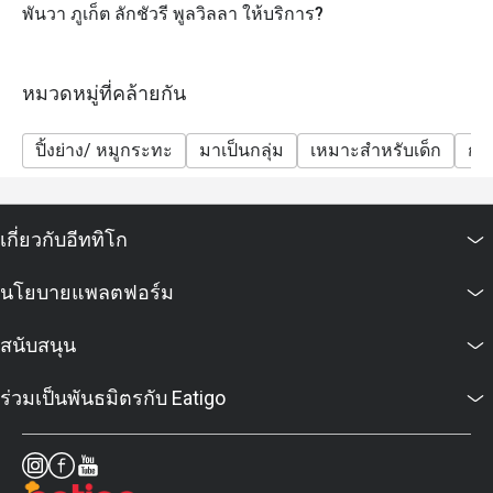
พันวา ภูเก็ต ลักชัวรี พูลวิลลา ให้บริการ?
หมวดหมู่ที่คล้ายกัน
ปิ้งย่าง/ หมูกระทะ
มาเป็นกลุ่ม
เหมาะสำหรับเด็ก
กลุ
เกี่ยวกับอีททิโก
นโยบายแพลตฟอร์ม
สนับสนุน
ร่วมเป็นพันธมิตรกับ Eatigo