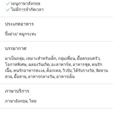
เมนูภาษาอังกฤษ
เลือกได้จากเนื้อสัตว์และอาหารทะเลหลากหลายชนิด พร้อม
ไม่มีการจำกัดเวลา
ด้วยซอสและเครื่องเคียงต่าง ๆ เนื้อและอาหารทะเลคุณภาพ
พรีเมียมที่หมักและย่างอย่างลงตัวในเตาย่างสเปน โจสเปอร์ 
ประเภทอาหาร
ซึ่งเป็นการผสมผสานอย่างหรูหราระหว่างเตาย่างและเตาอบ 
ทำให้ที่นี่เป็นหนึ่งในจุดหมายของอาหารมุสลิมที่ดีที่สุด
ปิ้งย่าง/ หมูกระทะ
สำหรับวันหยุดของคุณ

บรรยากาศ
ผ่อนคลายและเพลิดเพลินกับวันของคุณที่สระว่ายน้ำริมป่า
พร้อมน้ำตก รายล้อมด้วยต้นไม้ใหญ่สวยงามและสง่างาม!"
มาเป็นกลุ่ม, เหมาะสำหรับเด็ก, กลุ่มเพื่อน, มื้อครอบครัว,
โอกาสพิเศษ, ฉลองวันเกิด, อะลาคาร์ท, อาหารชุด, คนรัก
เนื้อ, คนรักอาหารทะเล, ค็อกเทล, วิวปัง, ได้รับรางวัล, จัดจาน
สวย, มื้อสาย, อาหารกลางวัน, อาหารเย็น
ภาษาบริการ
ภาษาอังกฤษ, ไทย