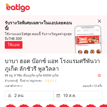
รับรางวัลพิเศษเฉพาะในแอปเลยตอน
นี้!
ใช้งานแอป Eatigo ตอนนี้ รับรางวัลมูลค่าสูงสุด
ถึงTHB 300!
ใช้แอพ
บาบา ฮอต บ๊อกซ์ แอท โรงแรมศรีพันวา
ภูเก็ต ลักชัวรี พูลวิลลา
88 หมู่. 8 วิชิต เมืองภูเก็ต ภูเก็ต 83000 ภูเก็ต
อำเภอกะทู้
ปิ้งย่าง/ หมูกระทะ
เวลาทำการ
จองแล้ว 13 ครั้ง