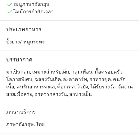
เมนูภาษาอังกฤษ
เลือกได้จากเนื้อสัตว์และอาหารทะเลหลากหลายชนิด พร้อม
ไม่มีการจำกัดเวลา
ด้วยซอสและเครื่องเคียงต่าง ๆ เนื้อและอาหารทะเลคุณภาพ
พรีเมียมที่หมักและย่างอย่างลงตัวในเตาย่างสเปน โจสเปอร์ 
ประเภทอาหาร
ซึ่งเป็นการผสมผสานอย่างหรูหราระหว่างเตาย่างและเตาอบ 
ทำให้ที่นี่เป็นหนึ่งในจุดหมายของอาหารมุสลิมที่ดีที่สุด
ปิ้งย่าง/ หมูกระทะ
สำหรับวันหยุดของคุณ

บรรยากาศ
ผ่อนคลายและเพลิดเพลินกับวันของคุณที่สระว่ายน้ำริมป่า
พร้อมน้ำตก รายล้อมด้วยต้นไม้ใหญ่สวยงามและสง่างาม!"
มาเป็นกลุ่ม, เหมาะสำหรับเด็ก, กลุ่มเพื่อน, มื้อครอบครัว,
โอกาสพิเศษ, ฉลองวันเกิด, อะลาคาร์ท, อาหารชุด, คนรัก
เนื้อ, คนรักอาหารทะเล, ค็อกเทล, วิวปัง, ได้รับรางวัล, จัดจาน
สวย, มื้อสาย, อาหารกลางวัน, อาหารเย็น
ภาษาบริการ
ภาษาอังกฤษ, ไทย