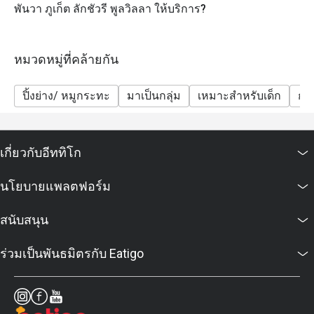
พันวา ภูเก็ต ลักชัวรี พูลวิลลา ให้บริการ?
หมวดหมู่ที่คล้ายกัน
ปิ้งย่าง/ หมูกระทะ
มาเป็นกลุ่ม
เหมาะสำหรับเด็ก
กลุ
เกี่ยวกับอีททิโก
นโยบายแพลตฟอร์ม
สนับสนุน
ร่วมเป็นพันธมิตรกับ Eatigo