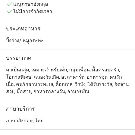
เมนูภาษาอังกฤษ
เลือกได้จากเนื้อสัตว์และอาหารทะเลหลากหลายชนิด พร้อม
ไม่มีการจำกัดเวลา
ด้วยซอสและเครื่องเคียงต่าง ๆ เนื้อและอาหารทะเลคุณภาพ
พรีเมียมที่หมักและย่างอย่างลงตัวในเตาย่างสเปน โจสเปอร์ 
ประเภทอาหาร
ซึ่งเป็นการผสมผสานอย่างหรูหราระหว่างเตาย่างและเตาอบ 
ทำให้ที่นี่เป็นหนึ่งในจุดหมายของอาหารมุสลิมที่ดีที่สุด
ปิ้งย่าง/ หมูกระทะ
สำหรับวันหยุดของคุณ

บรรยากาศ
ผ่อนคลายและเพลิดเพลินกับวันของคุณที่สระว่ายน้ำริมป่า
พร้อมน้ำตก รายล้อมด้วยต้นไม้ใหญ่สวยงามและสง่างาม!"
มาเป็นกลุ่ม, เหมาะสำหรับเด็ก, กลุ่มเพื่อน, มื้อครอบครัว,
โอกาสพิเศษ, ฉลองวันเกิด, อะลาคาร์ท, อาหารชุด, คนรัก
เนื้อ, คนรักอาหารทะเล, ค็อกเทล, วิวปัง, ได้รับรางวัล, จัดจาน
สวย, มื้อสาย, อาหารกลางวัน, อาหารเย็น
ภาษาบริการ
ภาษาอังกฤษ, ไทย