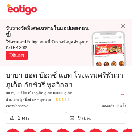
รับรางวัลพิเศษเฉพาะในแอปเลยตอน
นี้!
ใช้งานแอป Eatigo ตอนนี้ รับรางวัลมูลค่าสูงสุด
ถึงTHB 300!
ใช้แอพ
บาบา ฮอต บ๊อกซ์ แอท โรงแรมศรีพันวา
ภูเก็ต ลักชัวรี พูลวิลลา
88 หมู่. 8 วิชิต เมืองภูเก็ต ภูเก็ต 83000 ภูเก็ต
อำเภอกะทู้
ปิ้งย่าง/ หมูกระทะ
เวลาทำการ
จองแล้ว 13 ครั้ง