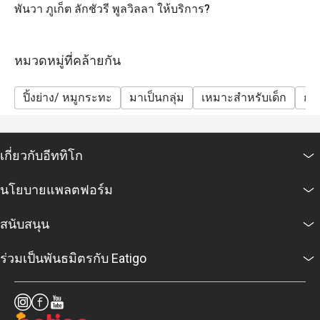
พันวา ภูเก็ต ลักชัวรี พูลวิลลา ให้บริการ?
หมวดหมู่ที่คล้ายกัน
ปิ้งย่าง/ หมูกระทะ
มาเป็นกลุ่ม
เหมาะสำหรับเด็ก
กลุ
เกี่ยวกับอีททิโก
นโยบายแพลตฟอร์ม
สนับสนุน
ร่วมเป็นพันธมิตรกับ Eatigo