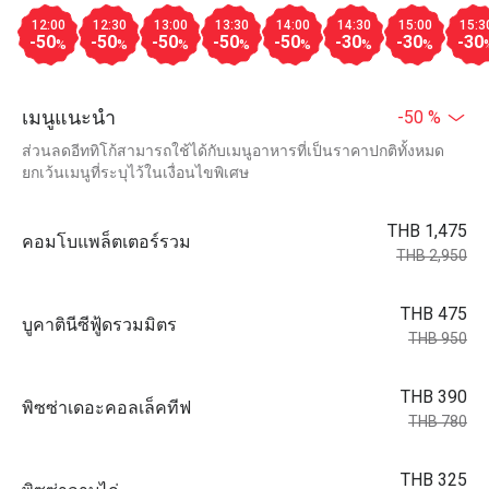
12:00
12:30
13:00
13:30
14:00
14:30
15:00
15:3
-50
-50
-50
-50
-50
-30
-30
-30
%
%
%
%
%
%
%
เมนูแนะนำ
-50 %
ส่วนลดอีททิโก้สามารถใช้ได้กับเมนูอาหารที่เป็นราคาปกติทั้งหมด
ยกเว้นเมนูที่ระบุไว้ในเงื่อนไขพิเศษ
THB 1,475
คอมโบแพล็ตเตอร์รวม
THB 2,950
THB 475
บูคาตินีซีฟู้ดรวมมิตร
THB 950
THB 390
พิซซ่าเดอะคอลเล็คทีฟ
THB 780
THB 325