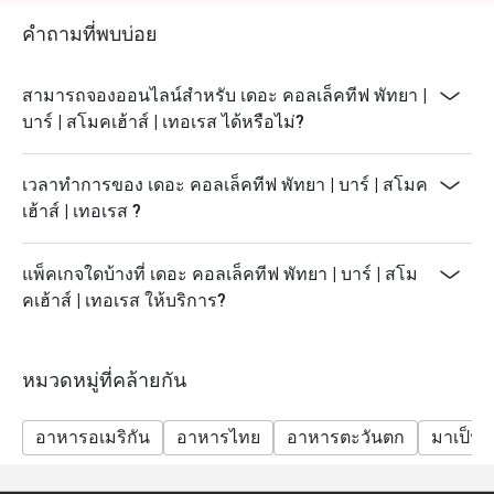
คำถามที่พบบ่อย
สามารถจองออนไลน์สำหรับ เดอะ คอลเล็คทีฟ พัทยา |
บาร์ | สโมคเฮ้าส์ | เทอเรส ได้หรือไม่?
เวลาทำการของ เดอะ คอลเล็คทีฟ พัทยา | บาร์ | สโมค
เฮ้าส์ | เทอเรส ?
แพ็คเกจใดบ้างที่ เดอะ คอลเล็คทีฟ พัทยา | บาร์ | สโม
คเฮ้าส์ | เทอเรส ให้บริการ?
หมวดหมู่ที่คล้ายกัน
อาหารอเมริกัน
อาหารไทย
อาหารตะวันตก
มาเป็นกล