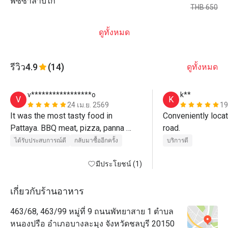
พิซซ่าลาบไก่
THB 650
ดูทั้งหมด
รีวิว
4.9
(14)
ดูทั้งหมด
v*****************o
k**
V
K
24 เม.ย. 2569
19
It was the most tasty food in 
Conveniently locat
Pattaya. BBQ meat, pizza, panna 
road.
cotta - just amazing and so high 
ได้รับประสบการณ์ดี
กลับมาซื้ออีกครั้ง
บริการดี
level. 
มีประโยชน์ (1)
เกี่ยวกับร้านอาหาร
463/68, 463/99 หมู่ที่ 9 ถนนพัทยาสาย 1 ตำบล
หนองปรือ อำเภอบางละมุง จังหวัดชลบุรี 20150