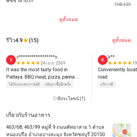
พิซซ่าลาบไก่
THB 650
ดูทั้งหมด
รีวิว
4.9
(15)
ดูทั้งหมด
v*****************o
k**
V
K
24 เม.ย. 2569
19
It was the most tasty food in 
Conveniently locat
Pattaya. BBQ meat, pizza, panna 
road.
cotta - just amazing and so high 
ได้รับประสบการณ์ดี
กลับมาซื้ออีกครั้ง
บริการดี
level. 
มีประโยชน์ (1)
เกี่ยวกับร้านอาหาร
463/68, 463/99 หมู่ที่ 9 ถนนพัทยาสาย 1 ตำบล
หนองปรือ อำเภอบางละมุง จังหวัดชลบุรี 20150