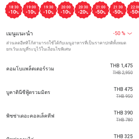
18:30
19:00
19:30
20:00
20:30
21:00
21:30
22:0
-10
-10
-10
-10
-20
-50
-50
-50
%
%
%
%
%
%
%
เมนูแนะนำ
-50 %
ส่วนลดอีททิโก้สามารถใช้ได้กับเมนูอาหารที่เป็นราคาปกติทั้งหมด
ยกเว้นเมนูที่ระบุไว้ในเงื่อนไขพิเศษ
THB 1,475
คอมโบแพล็ตเตอร์รวม
THB 2,950
THB 475
บูคาตินีซีฟู้ดรวมมิตร
THB 950
THB 390
พิซซ่าเดอะคอลเล็คทีฟ
THB 780
THB 325