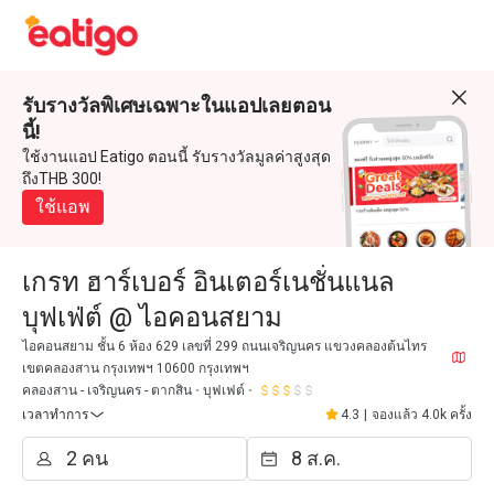
รับรางวัลพิเศษเฉพาะในแอปเลยตอน
นี้!
ใช้งานแอป Eatigo ตอนนี้ รับรางวัลมูลค่าสูงสุด
ถึงTHB 300!
ใช้แอพ
เกรท ฮาร์เบอร์ อินเตอร์เนชั่นแนล
บุฟเฟ่ต์ @ ไอคอนสยาม
ไอคอนสยาม ชั้น 6 ห้อง 629 เลขที่ 299 ถนนเจริญนคร แขวงคลองต้นไทร
เขตคลองสาน กรุงเทพฯ 10600 กรุงเทพฯ
คลองสาน - เจริญนคร - ตากสิน
บุฟเฟต์
เวลาทำการ
4.3
|
จองแล้ว 4.0k ครั้ง