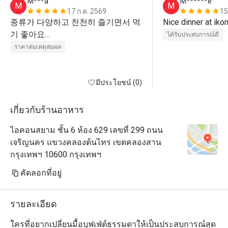
M***a
M******e
M
M
17 ก.ค. 2569
15
종류가 다양하고 천천히 즐기면서 먹
Nice dinner at iko
기 좋아요

ได้รับประสบการณ์ดี
할인된 가격에 먹기에는 적당하다고 
ราคาสมเหตุสมผล
มีประโยชน์ (0)
เกี่ยวกับร้านอาหาร
ไอคอนสยาม ชั้น 6 ห้อง 629 เลขที่ 299 ถนน
เจริญนคร แขวงคลองต้นไทร เขตคลองสาน
กรุงเทพฯ 10600 กรุงเทพฯ
คัดลอกที่อยู่
รายละเอียด
ใครที่อยากเปลี่ยนมื้อบุฟเฟ่ต์ธรรมดาให้เป็นประสบการณ์สุด