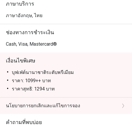
นิยมอย่างข้าวเหนียวมะม่วง เค้ก และไอศกรีม

ภาษาบริการ
เหมาะสำหรับ: คนท้องถิ่นที่ต้องการความคุ้มค่ากับบุฟเฟ่ต์ที่
ภาษาอังกฤษ, ไทย
มีให้เลือกหลากหลาย โดยเฉพาะซีฟู้ดและอาหารญี่ปุ่น นัก
ท่องเที่ยวจะชอบทำเลใกล้ไอคอนสยามและบีทีเอสเจริญนคร 
ช่องทางการชำระเงิน
พร้อมคุณภาพและความสดใหม่ในทุกสเตชัน

Cash, Visa, Mastercard®
ข้อเสนอ Eatigo: จองผ่านแอปหรือเว็บไซต์ Eatigo เลือกช่วง
เวลาเพื่อรับส่วนลดสูงสุด 50% สำหรับค่าอาหาร
เงื่อนไขพิเศษ
บุฟเฟ่ต์นานาชาติระดับพรีเมียม
ราคา: 1099++ บาท
ราคาสุทธิ: 1294 บาท
บุฟเฟ่ต์นานาชาติระดับพรีเมียม (ราคาเด็ก)
ราคา: 550++ บาท
นโยบายการยกเลิกและแก้ไขการจอง
ราคาสุทธิ: 647 บาท
คำถามที่พบบ่อย
**ความสูง 101-140 ซม.: ราคาเด็ก
ความสูงเกิน 140 ซม.: ต้องจองแบบผู้ใหญ่ 1 ท่าน