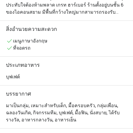
ประทับใจต้องห้ามพลาด เกรท ฮาร์เบอร์ ร้านตั้งอยู่บนชั้น 6 
ของไอคอนสยาม มีพื้นที่กว้างใหญ่มากสามารถรองรับ
ลูกค้าได้ถึง 400 ที่นั่ง และมีเมนูให้เลือกอร่อยถึงเกือบหนึ่ง
ร้อยรายการ ซึ่งทั้งหมดผ่านการคัดสรรมาจาก 4 สัญชาติ
สิ่งอำนวยความสะดวก
และนำเสนอในสเตชั่นทั้ง 6 ภายใต้คอนเซ็ปต์ท่าเรือแห่ง
ความอร่อย ตัวอย่างเมนูที่น่าสนใจ ได้แก่ ซาชิมิ เทปันยากิ 
เมนูภาษาอังกฤษ
กุ้งแม่น้ำย่าง ติ่มซำ เครปเป็ดย่าง และซุปหม่าล่า รวมถึงเมนู
ที่จอดรถ
สไตล์ตะวันตก เช่น เนื้อวัว เนื้อแกะ และซี่โครงหมูซอส
บาร์บีคิว พิซซ่า นอกจากนี้ยังมีอาหารไทยยอดนิยมและขนม
ประเภทอาหาร
หวานหลากหลายรูปแบบให้เลือกรับประทานตามใจชอบ 

บุฟเฟต์
Great Harbour International Buffet @ ICONSIAM ให้บริการ
บุฟเฟ่ต์นานาชาติหลากหลาย ทั้งญี่ปุ่น ตะวันตก ไทย และจีน  
บรรยากาศ
เดินทางสะดวกจากบีทีเอสเจริญนคร และอยู่ในโซนช้อปปิ้ง
ริมแม่น้ำเจ้าพระยา บรรยากาศคึกคัก เป็นมิตรกับเด็ก เหมาะ
มาเป็นกลุ่ม, เหมาะสำหรับเด็ก, มื้อครอบครัว, กลุ่มเพื่อน,
สำหรับครอบครัวใหญ่และการฉลองแบบสบาย ๆ เมนูเด่น
ฉลองวันเกิด, กิจกรรมทีม, บุฟเฟต์, มื้อฟิน, นั่งสบาย, ได้รับ
รวมถึงซีฟู้ดออนไอซ์ (หอยนางรม หอยแมลงภู่นิวซีแลนด์ กุ้ง 
รางวัล, อาหารกลางวัน, อาหารเย็น
ล็อบสเตอร์) ซูชิและซาชิมิ สเต็ก พาสต้า และของหวานยอด