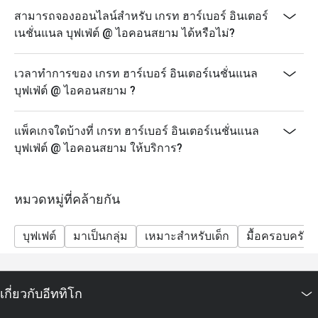
FAQs
สามารถจองออนไลน์สำหรับ เกรท ฮาร์เบอร์ อินเตอร์
เนชั่นแนล บุฟเฟ่ต์ @ ไอคอนสยาม ได้หรือไม่?
Q: ร้าน Great Harbour ให้บริการอาหารประเภทใด?
A: บุฟเฟ่ต์นานาชาติ รวมอาหารญี่ปุ่น ตะวันตก ไทย จีน
และซีฟู้ดหลากหลาย
เวลาทำการของ เกรท ฮาร์เบอร์ อินเตอร์เนชั่นแนล
บุฟเฟ่ต์ @ ไอคอนสยาม ?
Q: เมนูเด่นมีอะไรบ้าง?
A: ซีฟู้ดออนไอซ์ ซูชิ ซาชิมิ สเต็ก พาสต้า ติ่มซำ ข้าว
เหนียวมะม่วง เค้ก และผลไม้สด
แพ็คเกจใดบ้างที่ เกรท ฮาร์เบอร์ อินเตอร์เนชั่นแนล
บุฟเฟ่ต์ @ ไอคอนสยาม ให้บริการ?
Q: ต้องแต่งกายแบบไหน?
A: แนะนำชุดสุภาพแบบ Smart Casual
Q: เดินทางไปอย่างไร?
หมวดหมู่ที่คล้ายกัน
A: ร้านตั้งอยู่ชั้น 6 ของไอคอนสยาม เดินทางสะดวกด้วยบี
ทีเอสเจริญนคร
บุฟเฟต์
มาเป็นกลุ่ม
เหมาะสำหรับเด็ก
มื้อครอบครัว
เกี่ยวกับอีททิโก