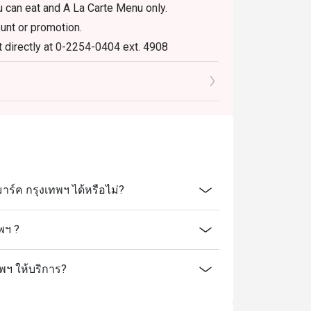
u can eat and A La Carte Menu only.
ount or promotion.
t directly at 0-2254-0404 ext. 4908
s & conditions as necessary without prior
ark Bangkok offer?
and classic Chinese cuisine.
 and Xiao Long Bao.
์ค กรุงเทพฯ ได้หรือไม่?
 dining atmosphere.
พฯ ?
ok?
k, directly connected to BTS Nana.
พฯ ให้บริการ?