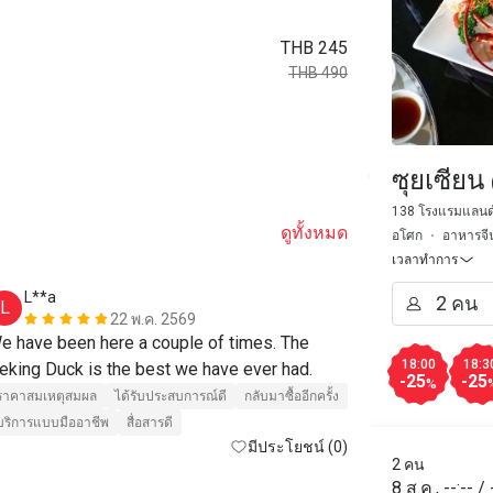
THB 245
THB 490
ซุยเซีย
138 โรงแรมแลนด์ม
ดูทั้งหมด
อโศก
อาหารจี
เวลาทำการ
L**a
w***7
L
W
22 พ.ค. 2569
e have been here a couple of times. The 
ได้รับประสบการ
18:00
18:3
eking Duck is the best we have ever had.
-25
-25
%
ราคาสมเหตุสมผล
ได้รับประสบการณ์ดี
กลับมาซื้ออีกครั้ง
บริการแบบมืออาชีพ
สื่อสารดี
มีประโยชน์ (0)
2 คน
8 ส.ค.
,
--:--
/