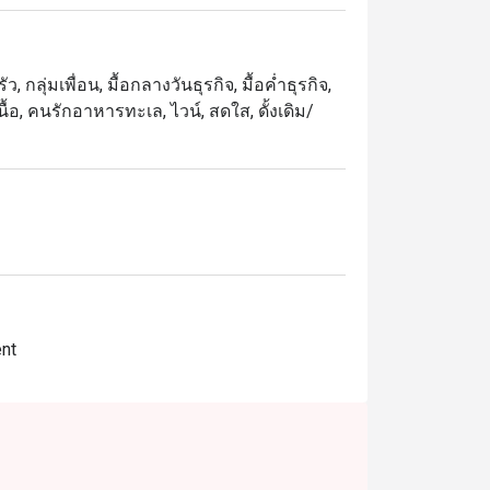
竹昇面，风味缽缽鸡，养生山珍野菌汤类，炭
应有尽有
 กลุ่มเพื่อน, มื้อกลางวันธุรกิจ, มื้อค่ำธุรกิจ,
นื้อ, คนรักอาหารทะเล, ไวน์, สดใส, ดั้งเดิม/
ent