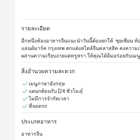
รายละเอียด
อีกหนึ่งห้องอาหารจีนแนะนำวันนี้ต้องยกให้  ซุยเซียน ห้
แลนด์มาร์ค กรุงเทพ ตกแต่งสไตล์จีนคลาสสิค คงความ
ผสานความเรียบง่ายแต่หรูหรา ให้คุณได้อิ่มอร่อยกับเมนูอา
ย่างหมูแดง, หูฉลามเสฉวน และเมนูติ่มซำที่มีให้คุณเลือก
เกี๊ยวหูฉลาม, ซี่โครงหมูนึ่งเต้าซี่, ฮะเก๋ากุ้ง, ลูกชิ้นกุ้ง
สิ่งอำนวยความสะดวก
ข้าวเหนียวทอด, เผือกทอด,ก๋วยเตี๋ยวหลอดไส้รวม ปิดท้า
เมนูภาษาอังกฤษ
ตาลูปหวานหอมชื่นใจ หากใครที่อยากจะมาลองทานอาหาร
แผนกต้อนรับ [24 ชั่วโมง]
แลนด์มาร์ค กรุงเทพฯ ตั้งอยู่ใกล้กับสถานีรถไฟฟ้านานา 
ไม่มีการจำกัดเวลา
ที่จอดรถ
水仙楼，位于曼谷龙马大酒店十楼的中餐厅，曼谷僅
口处，红砖绿瓦，近三米高的和田青玉塔配以墙的上
ประเภทอาหาร
宝，古雅悠然。大厅中的福绿寿三星喜迎各位贵客光临
雅装修的贵宾用餐厅房配以中式园林设计，亭台楼角
อาหารจีน
的传统元素，懷旧的菜式，將中国古代的特色展览无