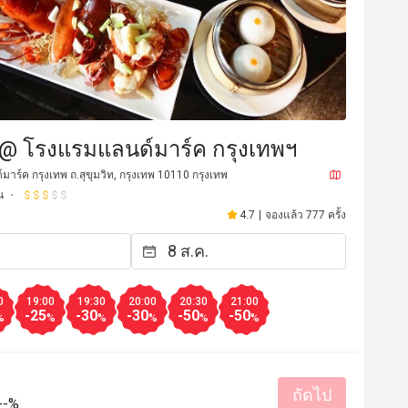
น @ โรงแรมแลนด์มาร์ค กรุงเทพฯ
าร์ค กรุงเทพ ถ.สุขุมวิท, กรุงเทพ 10110 กรุงเทพ
น
4.7
|
จองแล้ว 777 ครั้ง
o********n
O
3 ก.พ. 2569
21 ก.ย. 2
ณ์ดี
บริการดี
ได้รับประสบการณ์ดี
0
19:00
19:30
20:00
20:30
21:00
-25
-30
-30
-50
-50
%
%
%
%
%
%
มีประโยชน์ (1)
ถัดไป
--%