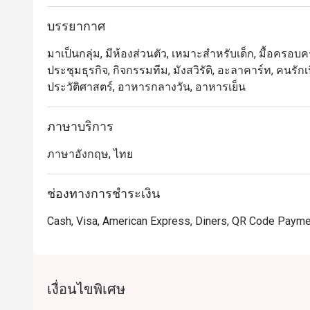
極品酱左鲈鱼煲，樱花虾酱炒鹅肝带子，上汤湄南虾
บรรยากาศ
烧北京鸭，明炉烤乳猪和各种精美点心，多不胜数，
มาเป็นกลุ่ม, มีห้องส่วนตัว, เหมาะสำหรับเด็ก, มื้อครอบครัว,
ประชุมธุรกิจ, กิจกรรมทีม, มังสวิรัติ, อะลาคาร์ท, คนรักเ
ประวัติศาสตร์, อาหารกลางวัน, อาหารเย็น
ภาษาบริการ
ภาษาอังกฤษ, ไทย
ช่องทางการชำระเงิน
Cash, Visa, American Express, Diners, QR Code Paym
เงื่อนไขพิเศษ