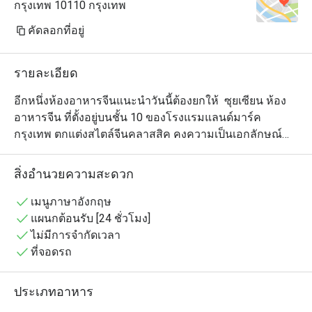
กรุงเทพ 10110 กรุงเทพ
คัดลอกที่อยู่
รายละเอียด
อีกหนึ่งห้องอาหารจีนแนะนำวันนี้ต้องยกให้  ซุยเซียน ห้อง
อาหารจีน ที่ตั้งอยู่บนชั้น 10 ของโรงแรมแลนด์มาร์ค 
กรุงเทพ ตกแต่งสไตล์จีนคลาสสิค คงความเป็นเอกลักษณ์
ของร้านอาหารจีนคลาสิคผสมผสานความเรียบง่ายแต่
หรูหรา ให้คุณได้อิ่มอร่อยกับเมนูอาหารจีนจานเด็ดอย่าง 
สิ่งอำนวยความสะดวก
เป็ดปักกิ่ง, หมูหัน, เป็ดย่างหมูแดง, หูฉลามเสฉวน และเมนู
ติ่มซำที่มีให้คุณเลือกสรรกว่า 40 เมนู ไม่ว่าจะเป็น ขนมจีบ
เมนูภาษาอังกฤษ
กุ้งหยก, เกี๊ยวหูฉลาม, ซี่โครงหมูนึ่งเต้าซี่, ฮะเก๋ากุ้ง, ลูกชิ้นกุ้ง
แผนกต้อนรับ [24 ชั่วโมง]
ผักโสภณ, ซุปเสฉวนทะเล,ซุปเยื่อไผ่, ฟองเต้าหู้ทอด, ข้าว
ไม่มีการจำกัดเวลา
เหนียวทอด, เผือกทอด,ก๋วยเตี๋ยวหลอดไส้รวม ปิดท้ายด้วย
ที่จอดรถ
บัวลอยน้ำขิงร้อนๆ หรือจะเป็นสาคูแคนตาลูปหวานหอมชื่น
ใจ หากใครที่อยากจะมาลองทานอาหารที่นี่ละก็เดินทางมา
ประเภทอาหาร
ไม่ยากเลย โรงแรมแลนด์มาร์ค กรุงเทพฯ ตั้งอยู่ใกล้กับสถานี