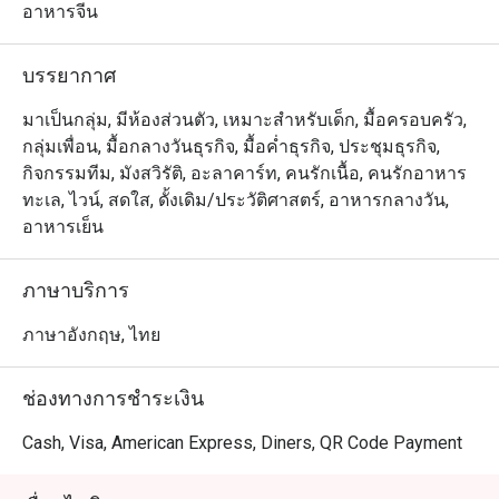
รถไฟฟ้านานา ถนนสุขุมวิท (ส่วนลดสำหรับค่าอาหาร
อาหารจีน
เท่านั้น)

บรรยากาศ
水仙楼，位于曼谷龙马大酒店十楼的中餐厅，曼谷僅有独
特的纯中式古典装修广东菜餐厅。大门入口处，红砖绿
มาเป็นกลุ่ม, มีห้องส่วนตัว, เหมาะสำหรับเด็ก, มื้อครอบครัว,
瓦，近三米高的和田青玉塔配以墙的上栩栩如生的红漆金
กลุ่มเพื่อน, มื้อกลางวันธุรกิจ, มื้อค่ำธุรกิจ, ประชุมธุรกิจ,
龙和以水仙楼为题的对联墨宝，古雅悠然。大厅中的福绿
กิจกรรมทีม, มังสวิรัติ, อะลาคาร์ท, คนรักเนื้อ, คนรักอาหาร
寿三星喜迎各位贵客光临水仙楼中餐厅。八间典

ทะเล, ไวน์, สดใส, ดั้งเดิม/ประวัติศาสตร์, อาหารกลางวัน,
雅装修的贵宾用餐厅房配以中式园林设计，亭台楼角，古
อาหารเย็น
旧的青瓦片和精緻的黑桌紅椅，无处不在的传统元素，懷
旧的菜式，將中国古代的特色展览无遗。水仙楼独有的松
ภาษาบริการ
茸虫草花炖鱼翅汤，三葱極品酱左鲈鱼煲，樱花虾酱炒鹅
肝带子，上汤湄南虾竹昇面，风味缽缽鸡，养生山珍野菌
ภาษาอังกฤษ, ไทย
汤类，炭烧北京鸭，明炉烤乳猪和各种精美点心，多不胜
数，应有尽有
ช่องทางการชำระเงิน
Cash, Visa, American Express, Diners, QR Code Payment