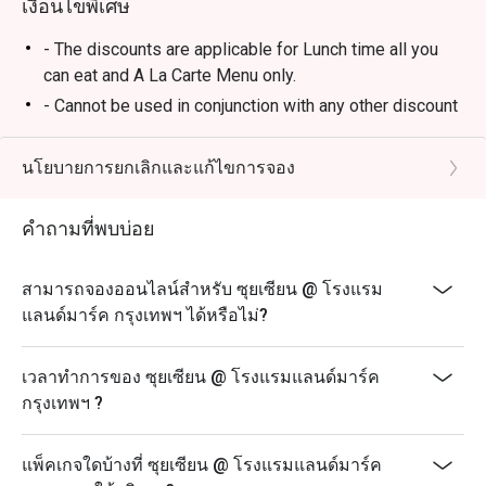
เงื่อนไขพิเศษ
- The discounts are applicable for Lunch time all you
can eat and A La Carte Menu only.
- Cannot be used in conjunction with any other discount
or promotion.
- For more information please contact the restaurant
นโยบายการยกเลิกและแก้ไขการจอง
directly at 0-2254-0404 ext. 4908
- The management reserves the right to amend terms &
คำถามที่พบบ่อย
conditions as necessary without prior notice.
FAQs
สามารถจองออนไลน์สำหรับ ซุยเซียน @ โรงแรม
Q: What type of cuisine does Sui Sian @ The Landmark
แลนด์มาร์ค กรุงเทพฯ ได้หรือไม่?
Bangkok offer?
A: The restaurant specializes in refined Cantonese and
เวลาทำการของ ซุยเซียน @ โรงแรมแลนด์มาร์ค
classic Chinese cuisine.
กรุงเทพฯ ?
Q: What are the must-try menu highlights?
A: Peking Duck, Braised Fish Maw with Crab Sauce, and
แพ็คเกจใดบ้างที่ ซุยเซียน @ โรงแรมแลนด์มาร์ค
Xiao Long Bao.