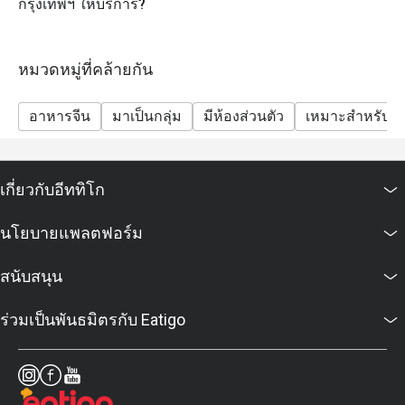
กรุงเทพฯ ให้บริการ?
Q: Is there a dress code?
A: Smart casual is recommended to match the hotel
dining atmosphere.
หมวดหมู่ที่คล้ายกัน
Q: How do I get to Sui Sian @ The Landmark Bangkok?
A: It is located on Level 10 of The Landmark Bangkok,
อาหารจีน
มาเป็นกลุ่ม
มีห้องส่วนตัว
เหมาะสำหรับเด
directly connected to BTS Nana.
เกี่ยวกับอีททิโก
นโยบายแพลตฟอร์ม
สนับสนุน
ร่วมเป็นพันธมิตรกับ Eatigo