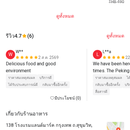
THB 490
ดูทั้งหมด
รีวิว
4.7
(6)
ดูทั้งหมด
W**
L**a
W
L
2 ส.ค. 2569
22
Delicious food and good 
We have been here
environment
times. The Peking 
we have ever had.
ราคาสมเหตุสมผล
บริการดี
ราคาสมเหตุสมผล
ได
ได้รับประสบการณ์ดี
กลับมาซื้ออีกครั้ง
กลับมาซื้ออีกครั้ง
บร
สื่อสารดี
มีประโยชน์ (0)
เกี่ยวกับร้านอาหาร
138 โรงแรมแลนด์มาร์ค กรุงเทพ ถ.สุขุมวิท,