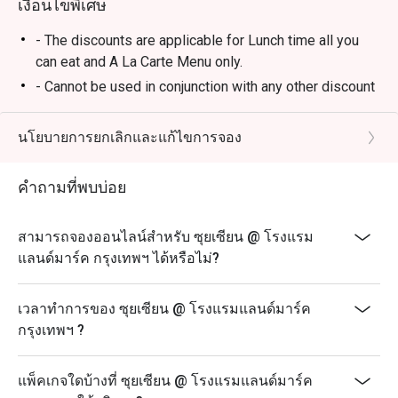
เงื่อนไขพิเศษ
- The discounts are applicable for Lunch time all you
can eat and A La Carte Menu only.
- Cannot be used in conjunction with any other discount
or promotion.
- For more information please contact the restaurant
นโยบายการยกเลิกและแก้ไขการจอง
directly at 0-2254-0404 ext. 4908
- The management reserves the right to amend terms &
คำถามที่พบบ่อย
conditions as necessary without prior notice.
FAQs
สามารถจองออนไลน์สำหรับ ซุยเซียน @ โรงแรม
Q: What type of cuisine does Sui Sian @ The Landmark
แลนด์มาร์ค กรุงเทพฯ ได้หรือไม่?
Bangkok offer?
A: The restaurant specializes in refined Cantonese and
เวลาทำการของ ซุยเซียน @ โรงแรมแลนด์มาร์ค
classic Chinese cuisine.
กรุงเทพฯ ?
Q: What are the must-try menu highlights?
A: Peking Duck, Braised Fish Maw with Crab Sauce, and
แพ็คเกจใดบ้างที่ ซุยเซียน @ โรงแรมแลนด์มาร์ค
Xiao Long Bao.