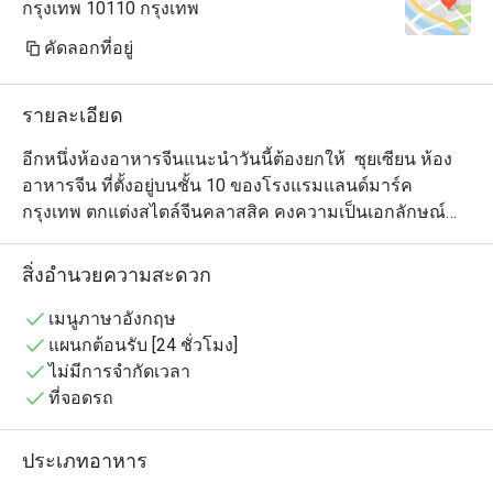
กรุงเทพ 10110 กรุงเทพ
คัดลอกที่อยู่
รายละเอียด
อีกหนึ่งห้องอาหารจีนแนะนำวันนี้ต้องยกให้  ซุยเซียน ห้อง
อาหารจีน ที่ตั้งอยู่บนชั้น 10 ของโรงแรมแลนด์มาร์ค 
กรุงเทพ ตกแต่งสไตล์จีนคลาสสิค คงความเป็นเอกลักษณ์
ของร้านอาหารจีนคลาสิคผสมผสานความเรียบง่ายแต่
หรูหรา ให้คุณได้อิ่มอร่อยกับเมนูอาหารจีนจานเด็ดอย่าง 
สิ่งอำนวยความสะดวก
เป็ดปักกิ่ง, หมูหัน, เป็ดย่างหมูแดง, หูฉลามเสฉวน และเมนู
ติ่มซำที่มีให้คุณเลือกสรรกว่า 40 เมนู ไม่ว่าจะเป็น ขนมจีบ
เมนูภาษาอังกฤษ
กุ้งหยก, เกี๊ยวหูฉลาม, ซี่โครงหมูนึ่งเต้าซี่, ฮะเก๋ากุ้ง, ลูกชิ้นกุ้ง
แผนกต้อนรับ [24 ชั่วโมง]
ผักโสภณ, ซุปเสฉวนทะเล,ซุปเยื่อไผ่, ฟองเต้าหู้ทอด, ข้าว
ไม่มีการจำกัดเวลา
เหนียวทอด, เผือกทอด,ก๋วยเตี๋ยวหลอดไส้รวม ปิดท้ายด้วย
ที่จอดรถ
บัวลอยน้ำขิงร้อนๆ หรือจะเป็นสาคูแคนตาลูปหวานหอมชื่น
ใจ หากใครที่อยากจะมาลองทานอาหารที่นี่ละก็เดินทางมา
ประเภทอาหาร
ไม่ยากเลย โรงแรมแลนด์มาร์ค กรุงเทพฯ ตั้งอยู่ใกล้กับสถานี