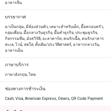
รถไฟฟ้านานา ถนนสุขุมวิท (ส่วนลดสำหรับค่าอาหาร
อาหารจีน
เท่านั้น)

บรรยากาศ
水仙楼，位于曼谷龙马大酒店十楼的中餐厅，曼谷僅有独
特的纯中式古典装修广东菜餐厅。大门入口处，红砖绿
มาเป็นกลุ่ม, มีห้องส่วนตัว, เหมาะสำหรับเด็ก, มื้อครอบครัว,
瓦，近三米高的和田青玉塔配以墙的上栩栩如生的红漆金
กลุ่มเพื่อน, มื้อกลางวันธุรกิจ, มื้อค่ำธุรกิจ, ประชุมธุรกิจ,
龙和以水仙楼为题的对联墨宝，古雅悠然。大厅中的福绿
กิจกรรมทีม, มังสวิรัติ, อะลาคาร์ท, คนรักเนื้อ, คนรักอาหาร
寿三星喜迎各位贵客光临水仙楼中餐厅。八间典

ทะเล, ไวน์, สดใส, ดั้งเดิม/ประวัติศาสตร์, อาหารกลางวัน,
雅装修的贵宾用餐厅房配以中式园林设计，亭台楼角，古
อาหารเย็น
旧的青瓦片和精緻的黑桌紅椅，无处不在的传统元素，懷
旧的菜式，將中国古代的特色展览无遗。水仙楼独有的松
ภาษาบริการ
茸虫草花炖鱼翅汤，三葱極品酱左鲈鱼煲，樱花虾酱炒鹅
肝带子，上汤湄南虾竹昇面，风味缽缽鸡，养生山珍野菌
ภาษาอังกฤษ, ไทย
汤类，炭烧北京鸭，明炉烤乳猪和各种精美点心，多不胜
数，应有尽有
ช่องทางการชำระเงิน
Cash, Visa, American Express, Diners, QR Code Payment