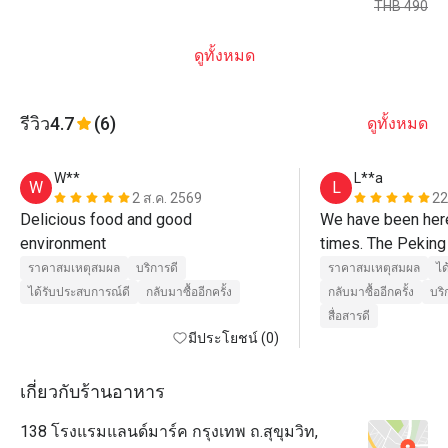
THB 490
ดูทั้งหมด
รีวิว
4.7
(6)
ดูทั้งหมด
W**
L**a
W
L
2 ส.ค. 2569
22
Delicious food and good 
We have been here
environment
times. The Peking 
we have ever had.
ราคาสมเหตุสมผล
บริการดี
ราคาสมเหตุสมผล
ได
ได้รับประสบการณ์ดี
กลับมาซื้ออีกครั้ง
กลับมาซื้ออีกครั้ง
บร
สื่อสารดี
มีประโยชน์ (0)
เกี่ยวกับร้านอาหาร
138 โรงแรมแลนด์มาร์ค กรุงเทพ ถ.สุขุมวิท,