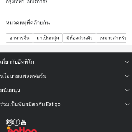
กรุงเทพฯ ให้บริการ?
Q: Is there a dress code?
A: Smart casual is recommended to match the hotel
dining atmosphere.
หมวดหมู่ที่คล้ายกัน
Q: How do I get to Sui Sian @ The Landmark Bangkok?
A: It is located on Level 10 of The Landmark Bangkok,
อาหารจีน
มาเป็นกลุ่ม
มีห้องส่วนตัว
เหมาะสำหรับเด
directly connected to BTS Nana.
เกี่ยวกับอีททิโก
นโยบายแพลตฟอร์ม
สนับสนุน
ร่วมเป็นพันธมิตรกับ Eatigo