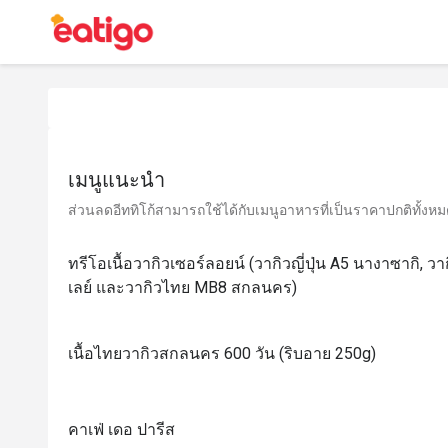
เมนูแนะนำ
ส่วนลดอีททิโก้สามารถใช้ได้กับเมนูอาหารที่เป็นราคาปกติทั้งหมด 
ทรีโอเนื้อวากิวเซอร์ลอยน์ (วากิวญี่ปุ่น A5 นางาซากิ, ว
เลย์ และวากิวไทย MB8 สกลนคร)
เนื้อไทยวากิวสกลนคร 600 วัน (ริบอาย 250g)
คาเฟ่ เดอ ปารีส