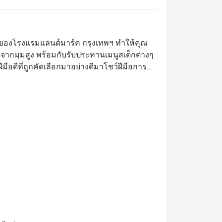
น 31 ของโรงแรมแลนด์มาร์ค กรุงเทพฯ ทำให้คุณ
้จากมุมสูง พร้อมกับรับประทานเมนูสเต็กต่างๆ 
มือดีที่ถูกคัดเลือกมาอย่างดีมาโชว์ฝีมือการ
งทางร้านนั้นเป็นการผสมผสานความคลาสสิค
ลินไปกับมื้ออาหารที่น่าจดจำไม่รู้ลืมเลยที