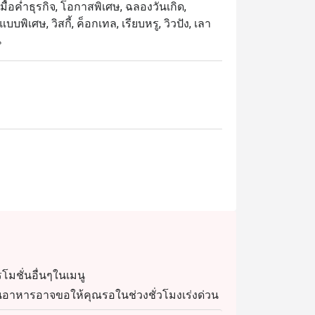
 มื้อค่ำธุรกิจ, โอกาสพิเศษ, ฉลองวันเกิด,
พิเศษ, วิสกี้, ค็อกเทล, เรียบหรู, วิวปัง, เลา
น
โมชั่นอื่นๆในเมนู
 ร้านอาหารอาจขอให้คุณรอในช่วงชั่วโมงเร่งด่วน