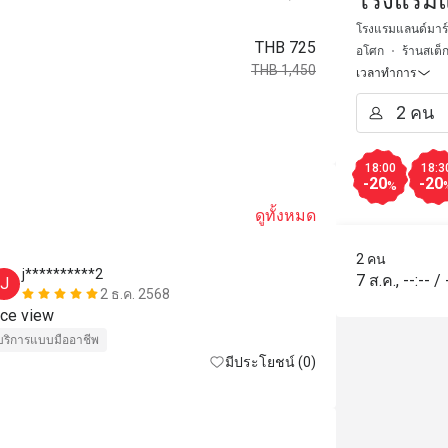
โรงแรมแ
โรงแรมแลนด์มาร์ค
THB 725
อโศก
ร้านสเต็
THB 1,450
เวลาทำการ
18:00
18:3
-20
-20
%
ดูทั้งหมด
2 คน
j**********2
J*****E
7 ส.ค.
,
--:--
/
J
J
2 ธ.ค. 2568
nice view 
ได้รับประสบการ
บริการแบบมืออาชีพ
มีประโยชน์ (0)