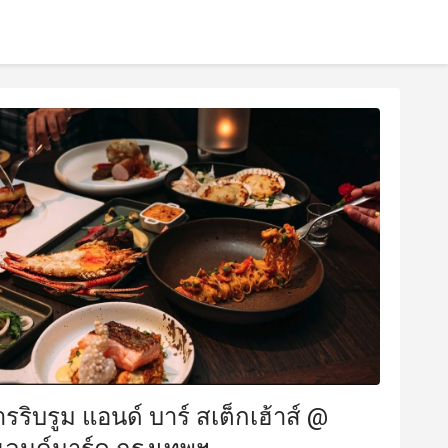
รริบรูม แอนด์ บาร์ สเต็กเฮ้าส์ @