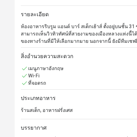
รายละเอียด
ห้องอาหารริบรูม แอนด์ บาร์ สเต็กเฮ้าส์ ตั้งอยู่บนชั้
สามารถเห็นวิวทิวทัศน์ที่สวยงามของเมืองหลวงแห่งนี้ได
ของทางร้านที่มีให้เลือกมากมาย นอกจากนี้ ยังมีทีมเชฟฝี
ปรุงอาหารในครัวแบบเปิดโล่งกลางร้าน ซึ่งอาหารขอ
และร่วมสมัยเอาไว้ด้วยกันอย่างลงตัว ทำให้คุณได้เพลิดเพ
สิ่งอำนวยความสะดวก
เดียว
เมนูภาษาอังกฤษ
Wi-Fi
ที่จอดรถ
ประเภทอาหาร
ร้านสเต็ก, อาหารฝรั่งเศส
บรรยากาศ