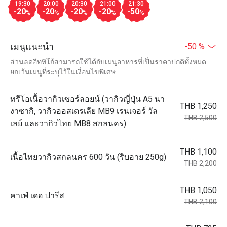
19:30
20:00
20:30
21:00
21:30
-20
-20
-20
-20
-50
%
%
%
%
%
เมนูแนะนำ
-50 %
ส่วนลดอีททิโก้สามารถใช้ได้กับเมนูอาหารที่เป็นราคาปกติทั้งหมด
ยกเว้นเมนูที่ระบุไว้ในเงื่อนไขพิเศษ
ทรีโอเนื้อวากิวเซอร์ลอยน์ (วากิวญี่ปุ่น A5 นา
THB 1,250
งาซากิ, วากิวออสเตรเลีย MB9 เรนเจอร์ วัล
THB 2,500
เลย์ และวากิวไทย MB8 สกลนคร)
THB 1,100
เนื้อไทยวากิวสกลนคร 600 วัน (ริบอาย 250g)
THB 2,200
THB 1,050
คาเฟ่ เดอ ปารีส
THB 2,100