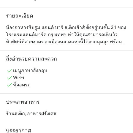
รายละเอียด
ห้องอาหารริบรูม แอนด์ บาร์ สเต็กเฮ้าส์ ตั้งอยู่บนชั้น 31 ของ
โรงแรมแลนด์มาร์ค กรุงเทพฯ ทำให้คุณสามารถเห็นวิว
ทิวทัศน์ที่สวยงามของเมืองหลวงแห่งนี้ได้จากมุมสูง พร้อม
กับรับประทานเมนูสเต็กต่างๆ ของทางร้านที่มีให้เลือก
มากมาย นอกจากนี้ ยังมีทีมเชฟฝีมือดีที่ถูกคัดเลือกมาอย่างดี
สิ่งอำนวยความสะดวก
มาโชว์ฝีมือการปรุงอาหารในครัวแบบเปิดโล่งกลางร้าน ซึ่ง
อาหารของทางร้านนั้นเป็นการผสมผสานความคลาสสิค
เมนูภาษาอังกฤษ
และร่วมสมัยเอาไว้ด้วยกันอย่างลงตัว ทำให้คุณได้
Wi-Fi
เพลิดเพลินไปกับมื้ออาหารที่น่าจดจำไม่รู้ลืมเลยทีเดียว
ที่จอดรถ
ประเภทอาหาร
ร้านสเต็ก, อาหารฝรั่งเศส
บรรยากาศ