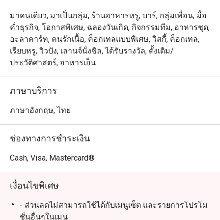
มาคนเดียว, มาเป็นกลุ่ม, ร้านอาหารหรู, บาร์, กลุ่มเพื่อน, มื้อ
ค่ำธุรกิจ, โอกาสพิเศษ, ฉลองวันเกิด, กิจกรรมทีม, อาหารชุด,
อะลาคาร์ท, คนรักเนื้อ, ค็อกเทลแบบพิเศษ, วิสกี้, ค็อกเทล,
เรียบหรู, วิวปัง, เลานจ์นั่งชิล, ได้รับรางวัล, ดั้งเดิม/
ประวัติศาสตร์, อาหารเย็น
ภาษาบริการ
ภาษาอังกฤษ, ไทย
ช่องทางการชำระเงิน
Cash, Visa, Mastercard®
เงื่อนไขพิเศษ
- ส่วนลดไม่สามารถใช้ได้กับเมนูเซ็ต และรายการโปรโม
ชั่นอื่นๆในเมนู