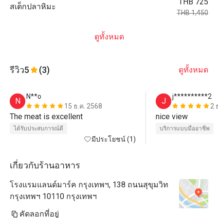
THB 725
สเต็กปลาหิมะ
THB 1,450
ดูทั้งหมด
รีวิว
5
(3)
ดูทั้งหมด
N**o
j**********2
N
J
15 ธ.ค. 2568
2 
The meat is excellent
nice view 
ได้รับประสบการณ์ดี
บริการแบบมืออาชีพ
มีประโยชน์ (1)
เกี่ยวกับร้านอาหาร
โรงแรมแลนด์มาร์ค กรุงเทพฯ, 138 ถนนสุขุมวิท
กรุงเทพฯ 10110 กรุงเทพฯ
คัดลอกที่อยู่